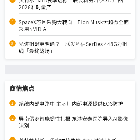
英特尔EMIB良率达标 联发科第2代ASIC产品
2028准时量产
SpaceX芯片采购大转向 Elon Musk舍超微全面
采用NVIDIA
光进铜退更明确？ 联发科估SerDes 448G为铜
线「最终战场」
商情焦点
系统内部电路中 主芯片内部电源提供EOS防护
屏南偏乡智能韧性扎根 东港安泰医院导入AI影像
识别