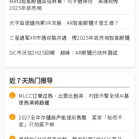
Meta智能眼镜首搭屏幕、可手势操控 高端款传
2025年底亮相
元宇宙退烧拖累VR发展 AR智能眼镜才是王道？
三星进军XR市场双轨并进 传2025年底亮相智能眼镜
SiC市况估2H25回暖 越峰：AR眼镜已送样测试
近７天热门报导
MLCC订单过热、出货比创高 村田示警全球AI基
建热潮将趋缓
2027全年存储器产能提前售罄 买家「秘而不
宣」只怕买不够