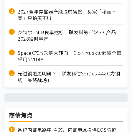
2027全年存储器产能提前售罄 买家「秘而不
宣」只怕买不够
英特尔EMIB良率达标 联发科第2代ASIC产品
2028准时量产
SpaceX芯片采购大转向 Elon Musk舍超微全面
采用NVIDIA
光进铜退更明确？ 联发科估SerDes 448G为铜
线「最终战场」
商情焦点
系统内部电路中 主芯片内部电源提供EOS防护