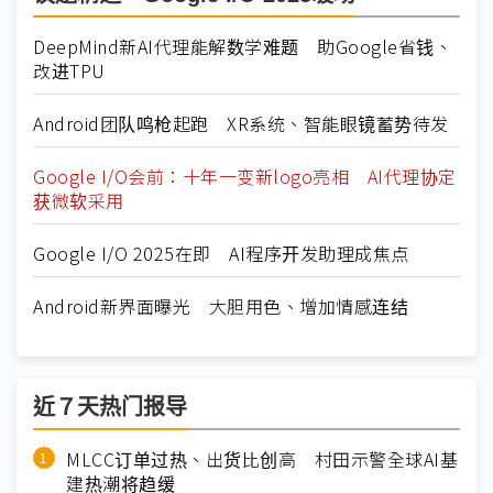
DeepMind新AI代理能解数学难题 助Google省钱、
改进TPU
Android团队鸣枪起跑 XR系统、智能眼镜蓄势待发
Google I/O会前：十年一变新logo亮相 AI代理协定
获微软采用
Google I/O 2025在即 AI程序开发助理成焦点
Android新界面曝光 大胆用色、增加情感连结
近７天热门报导
MLCC订单过热、出货比创高 村田示警全球AI基
建热潮将趋缓