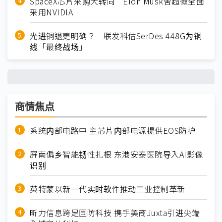
SpaceX芯片采购大转向 Elon Musk舍超微全面
采用NVIDIA
光进铜退更明确？ 联发科估SerDes 448G为铜
线「最终战场」
商情焦点
系统内部电路中 主芯片内部电源提供EOS防护
屏南偏乡智能韧性扎根 东港安泰医院导入AI影像
识别
英特蒙以新一代实时软件推动工业控制革新
昕力信息跨足国防科技 携手美商Juxta引进尖端