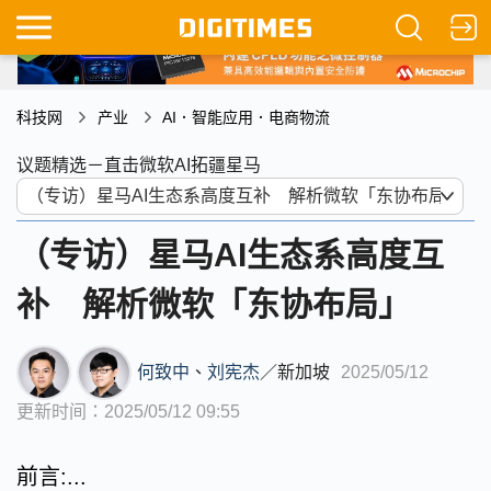
科技网
产业
AI．智能应用．电商物流
议题精选－直击微软AI拓疆星马
（专访）星马AI生态系高度互
补 解析微软「东协布局」
何致中
、
刘宪杰
／
新加坡
2025/05/12
更新时间：2025/05/12 09:55
前言:...