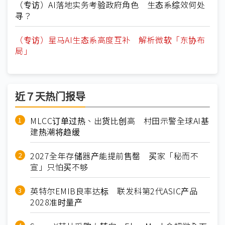
（专访）AI落地实务考验政府角色 生态系综效何处
寻？
（专访）星马AI生态系高度互补 解析微软「东协布
局」
近７天热门报导
MLCC订单过热、出货比创高 村田示警全球AI基
建热潮将趋缓
2027全年存储器产能提前售罄 买家「秘而不
宣」只怕买不够
英特尔EMIB良率达标 联发科第2代ASIC产品
2028准时量产