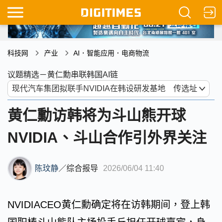
科技网
产业
AI．智能应用．电商物流
议题精选－黄仁勳串联韩国AI链
黄仁勳访韩将为斗山熊开球
NVIDIA、斗山合作引外界关注
陈玟静
／
综合报导
2026/06/04 11:40
NVIDIACEO黄仁勳确定将在访韩期间，登上韩