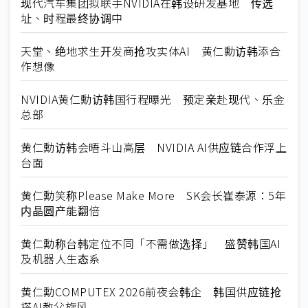
现代汽车集团拟联手NVIDIA在韩设研发基地 传选
址、时程最终协调中
天堂、绝地求生开发商抢攻实体AI 黄仁勳访韩添合
作想像
NVIDIA黄仁勳访韩国行程曝光 预定亲赴现代、乐金
总部
黄仁勳访韩会晤斗山高层 NVIDIA AI供应链合作浮上
台面
黄仁勳笑称Please Make More SK会长崔泰源：5年
内晶圆产能翻倍
黄仁勳称台韩定位不同「不需做选择」 盛赞韩国AI
及机器人生态系
黄仁勳COMPUTEX 2026前夜会韩企 韩国供应链抢
搭AI教父旋风