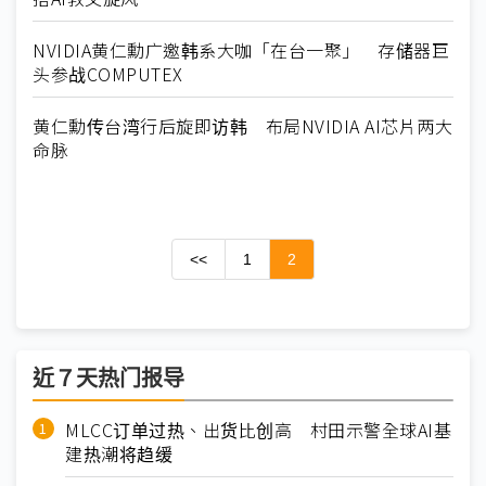
NVIDIA黄仁勳广邀韩系大咖「在台一聚」 存储器巨
头参战COMPUTEX
黄仁勳传台湾行后旋即访韩 布局NVIDIA AI芯片两大
命脉
<<
1
2
近７天热门报导
MLCC订单过热、出货比创高 村田示警全球AI基
建热潮将趋缓