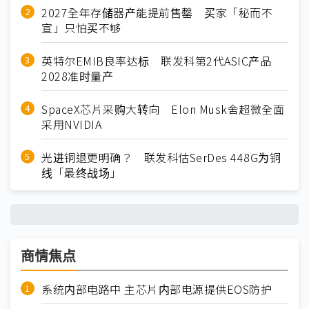
2027全年存储器产能提前售罄 买家「秘而不
宣」只怕买不够
英特尔EMIB良率达标 联发科第2代ASIC产品
2028准时量产
SpaceX芯片采购大转向 Elon Musk舍超微全面
采用NVIDIA
光进铜退更明确？ 联发科估SerDes 448G为铜
线「最终战场」
商情焦点
系统内部电路中 主芯片内部电源提供EOS防护