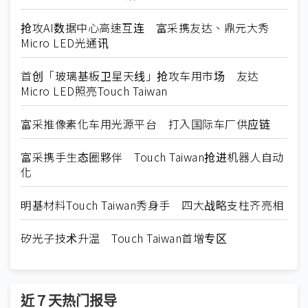
抢攻AI数据中心高速互连 富采携友达、鼎元大秀
Micro LED光通讯
首创「玻璃基板卫星天线」抢攻车用市场 友达
Micro LED照亮Touch Taiwan
富采推像素化车用光源平台 打入国际车厂供应链
富采携手生态圈夥伴 Touch Taiwan抢进机器人自动
化
明基材料Touch Taiwan秀身手 四大战略支柱齐亮相
矽光子技术升温 Touch Taiwan首增专区
近７天热门报导