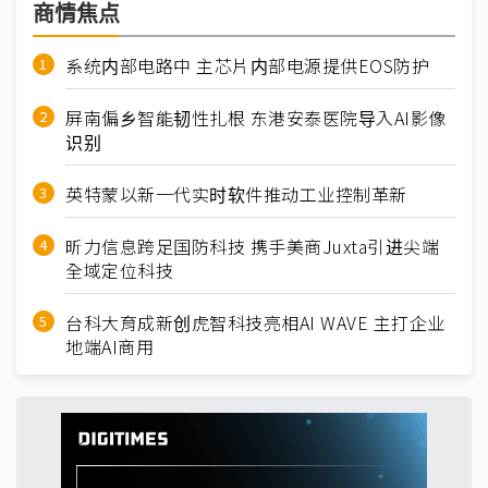
商情焦点
系统内部电路中 主芯片内部电源提供EOS防护
屏南偏乡智能韧性扎根 东港安泰医院导入AI影像
识别
英特蒙以新一代实时软件推动工业控制革新
昕力信息跨足国防科技 携手美商Juxta引进尖端
全域定位科技
台科大育成新创虎智科技亮相AI WAVE 主打企业
地端AI商用