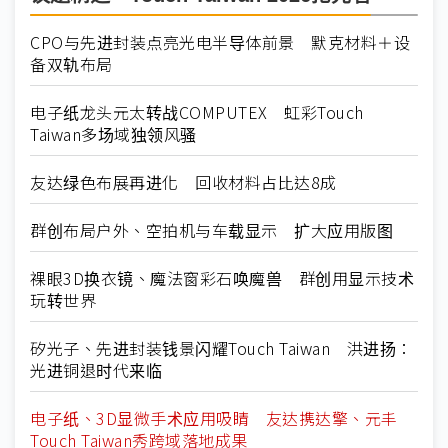
CPO与先进封装点亮光电半导体前景 默克材料＋设
备双轨布局
电子纸龙头元太转战COMPUTEX 虹彩Touch
Taiwan多场域独领风骚
友达绿色布展再进化 回收材料占比达8成
群创布局户外、空拍机与车载显示 扩大应用版图
裸眼3D换衣镜、魔法窗彩石唤魔兽 群创用显示技术
玩转世界
矽光子、先进封装钱景闪耀Touch Taiwan 洪进扬：
光进铜退时代来临
电子纸、3D显微手术应用吸睛 友达携达擎、元丰
Touch Taiwan秀跨域落地成果