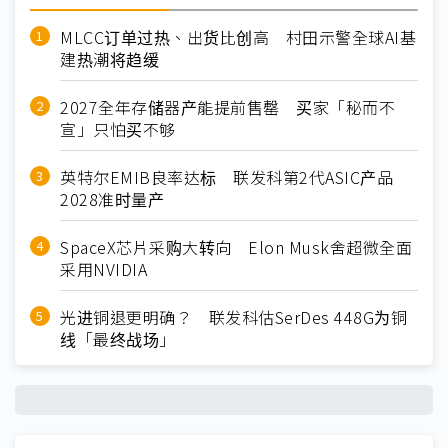
MLCC订单过热、出货比创高 村田示警全球AI基
建热潮将趋缓
2027全年存储器产能提前售罄 买家「秘而不
宣」只怕买不够
英特尔EMIB良率达标 联发科第2代ASIC产品
2028准时量产
SpaceX芯片采购大转向 Elon Musk舍超微全面
采用NVIDIA
光进铜退更明确？ 联发科估SerDes 448G为铜
线「最终战场」