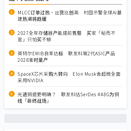
MLCC订单过热、出货比创高 村田示警全球AI基
建热潮将趋缓
2027全年存储器产能提前售罄 买家「秘而不
宣」只怕买不够
英特尔EMIB良率达标 联发科第2代ASIC产品
2028准时量产
SpaceX芯片采购大转向 Elon Musk舍超微全面
采用NVIDIA
光进铜退更明确？ 联发科估SerDes 448G为铜
线「最终战场」