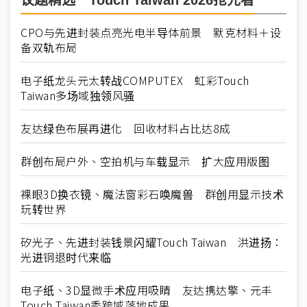
议题精选－Touch Taiwan 2026抢先看
CPO与先进封装点亮光电半导体前景 默克材料＋设
备双轨布局
电子纸龙头元太转战COMPUTEX 虹彩Touch
Taiwan多场域独领风骚
友达绿色布展再进化 回收材料占比达8成
群创布局户外、空拍机与车载显示 扩大应用版图
裸眼3D换衣镜、魔法窗彩石唤魔兽 群创用显示技术
玩转世界
矽光子、先进封装钱景闪耀Touch Taiwan 洪进扬：
光进铜退时代来临
电子纸、3D显微手术应用吸睛 友达携达擎、元丰
Touch Taiwan秀跨域落地成果