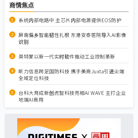
商情焦点
系统内部电路中 主芯片内部电源提供EOS防护
屏南偏乡智能韧性扎根 东港安泰医院导入AI影像
识别
英特蒙以新一代实时软件推动工业控制革新
昕力信息跨足国防科技 携手美商Juxta引进尖端
全域定位科技
台科大育成新创虎智科技亮相AI WAVE 主打企业
地端AI商用