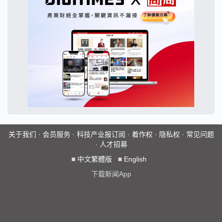
关于我们
·
会员服务
·
科技产业报订阅
·
着作权
·
隐私权
·
常见问题
·
人才招募
■
中文繁體版
■
English
下载新闻App