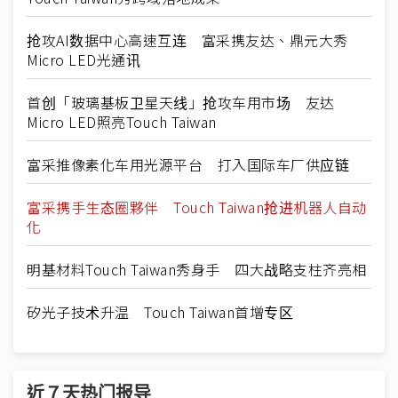
抢攻AI数据中心高速互连 富采携友达、鼎元大秀
Micro LED光通讯
首创「玻璃基板卫星天线」抢攻车用市场 友达
Micro LED照亮Touch Taiwan
富采推像素化车用光源平台 打入国际车厂供应链
富采携手生态圈夥伴 Touch Taiwan抢进机器人自动
化
明基材料Touch Taiwan秀身手 四大战略支柱齐亮相
矽光子技术升温 Touch Taiwan首增专区
近７天热门报导