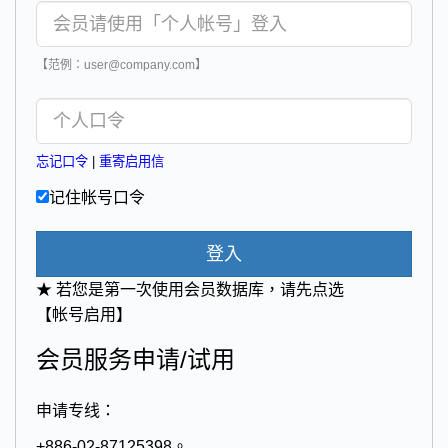
【范例：user@company.com】
忘记口令
|
重寄启用信
记住帐号口令
登入
★ 若您是第一次使用会员数据库，请先点选
【帐号启用】
会员服务申请/试用
申请专线：
+886-02-87125398。