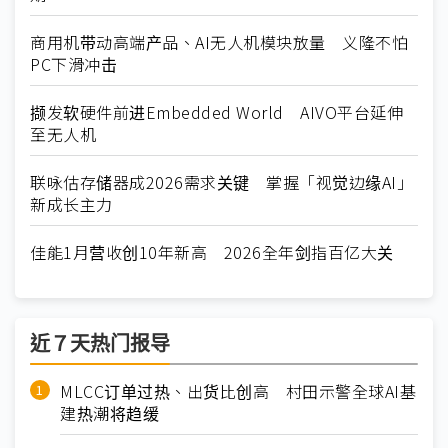
商用机带动高端产品、AI无人机模块放量 义隆不怕
PC下滑冲击
撷发软硬件前进Embedded World AIVO平台延伸
至无人机
联咏估存储器成2026需求关键 掌握「视觉边缘AI」
新成长主力
佳能1月营收创10年新高 2026全年剑指百亿大关
近７天热门报导
MLCC订单过热、出货比创高 村田示警全球AI基
建热潮将趋缓