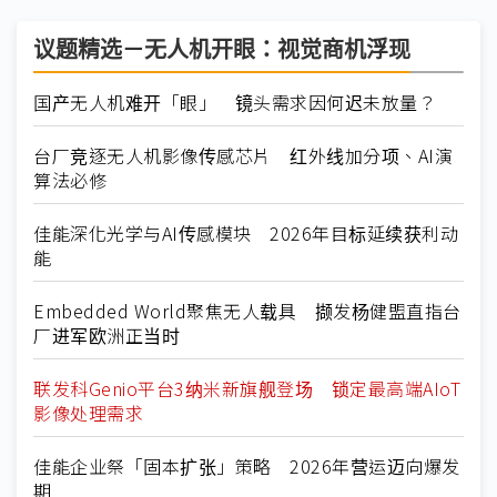
议题精选－无人机开眼：视觉商机浮现
国产无人机难开「眼」 镜头需求因何迟未放量？
台厂竞逐无人机影像传感芯片 红外线加分项、AI演
算法必修
佳能深化光学与AI传感模块 2026年目标延续获利动
能
Embedded World聚焦无人载具 撷发杨健盟直指台
厂进军欧洲正当时
联发科Genio平台3纳米新旗舰登场 锁定最高端AIoT
影像处理需求
佳能企业祭「固本扩张」策略 2026年营运迈向爆发
期