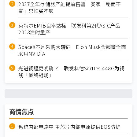
2027全年存储器产能提前售罄 买家「秘而不
宣」只怕买不够
英特尔EMIB良率达标 联发科第2代ASIC产品
2028准时量产
SpaceX芯片采购大转向 Elon Musk舍超微全面
采用NVIDIA
光进铜退更明确？ 联发科估SerDes 448G为铜
线「最终战场」
商情焦点
系统内部电路中 主芯片内部电源提供EOS防护