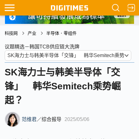
科技网
产业
半导体．零组件
议题精选－韩国TCB供应链大洗牌
SK海力士与韩美半导体「交
锋」 韩华Semitech乘势崛
起？
范维君
／
综合报导
2025/05/06