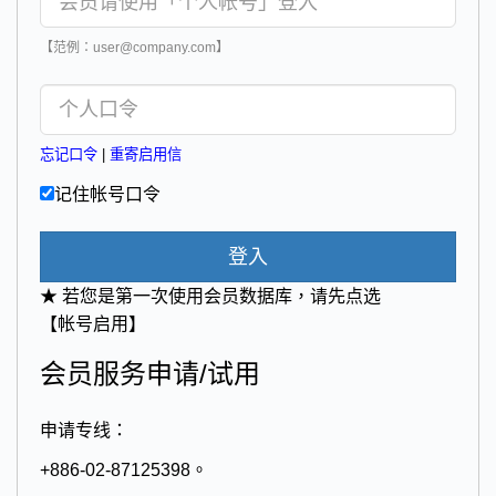
【范例：user@company.com】
忘记口令
|
重寄启用信
记住帐号口令
登入
★ 若您是第一次使用会员数据库，请先点选
【帐号启用】
会员服务申请/试用
申请专线：
+886-02-87125398。