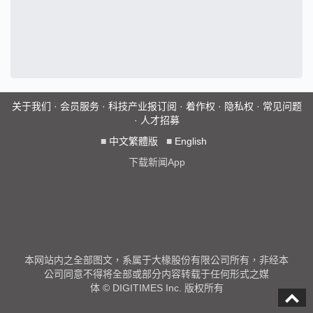
关于我们
·
会员服务
·
科技产业报订阅
·
着作权
·
隐私权
·
常见问题
·
人才招募
■
中文繁體版
■
English
下载新闻App
本网站内之全部图文，系属于大椽股份有限公司所有，非经本
公司同意不得将全部或部分内容转载于任何形式之媒
体 © DIGITIMES Inc. 版权所有