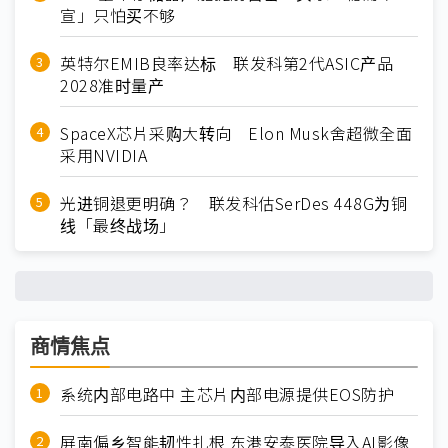
宣」只怕买不够
英特尔EMIB良率达标 联发科第2代ASIC产品
2028准时量产
SpaceX芯片采购大转向 Elon Musk舍超微全面
采用NVIDIA
光进铜退更明确？ 联发科估SerDes 448G为铜
线「最终战场」
商情焦点
系统内部电路中 主芯片内部电源提供EOS防护
屏南偏乡智能韧性扎根 东港安泰医院导入AI影像