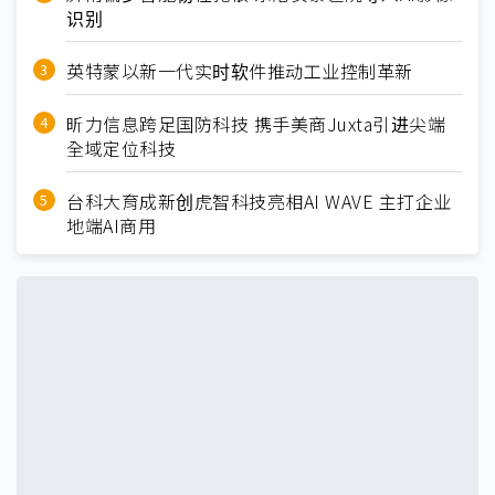
识别
英特蒙以新一代实时软件推动工业控制革新
昕力信息跨足国防科技 携手美商Juxta引进尖端
全域定位科技
台科大育成新创虎智科技亮相AI WAVE 主打企业
地端AI商用