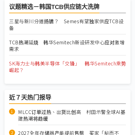
议题精选－韩国TCB供应链大洗牌
三星与新川分道扬镳？ Semes有望独家供应TCB设
备
TCB热潮延烧 韩华Semitech新设研发中心应对激增
需求
SK海力士与韩美半导体「交锋」 韩华Semitech乘势
崛起？
近７天热门报导
MLCC订单过热、出货比创高 村田示警全球AI基
建热潮将趋缓
2027全年存储器产能提前售罄 买家「秘而不