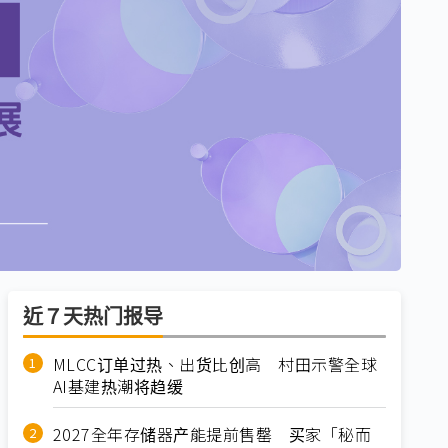
近７天热门报导
MLCC订单过热、出货比创高 村田示警全球
AI基建热潮将趋缓
2027全年存储器产能提前售罄 买家「秘而