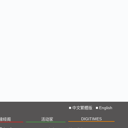
■
中文繁體版
■
English
DIGITIMES
椽经阁
活动家