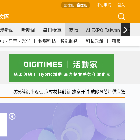
评估申请
登入
繁体版
简体版
文网
漫新闻
听新闻
每日椽真
商情
AI EXPO Taiwan
COM
电．显示．光学
｜
物联科技．智能制造
｜
科技政策
｜
图表
联发科设计观点 应材材料创新 独家开讲 破除AI芯片供应链