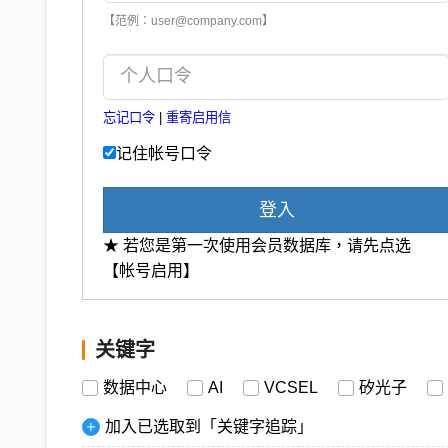
【范例：user@company.com】
忘记口令
|
重寄启用信
记住帐号口令
登入
★ 若您是第一次使用会员数据库，请先点选
【帐号启用】
关键字
数据中心
AI
VCSEL
矽光子
加入已选取到「关键字追踪」