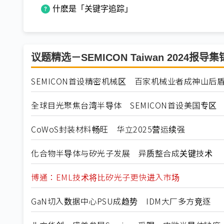
什麽是「关键字追踪」
议题精选－SEMICON Taiwan 2024报导集
SEMICON首设精密机械区 百家机械业者成神山后
全球目光聚焦台湾半导体 SEMICON首设美国专区
CoWoS封装材料畅旺 华立2025营运续强
化合物半导体与矽光子发展 异质整合成关键技术
博通：EML技术将比矽光子更快进入市场
GaN切入数据中心PSU成趋势 IDM大厂多方竞逐