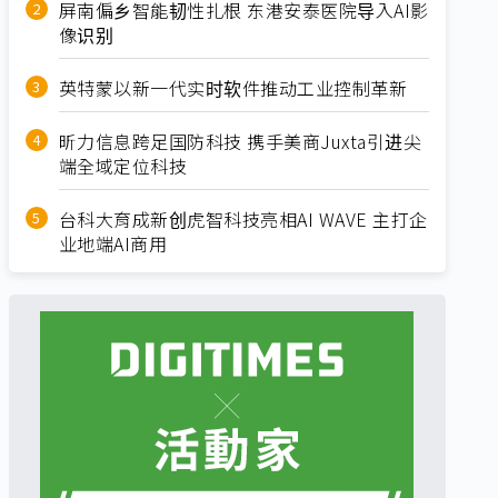
屏南偏乡智能韧性扎根 东港安泰医院导入AI影
像识别
英特蒙以新一代实时软件推动工业控制革新
昕力信息跨足国防科技 携手美商Juxta引进尖
端全域定位科技
台科大育成新创虎智科技亮相AI WAVE 主打企
业地端AI商用