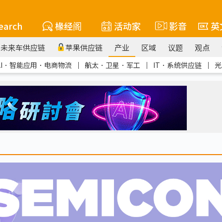
earch
椽经阁
活动家
影音
英
未来车供应链
苹果供应链
产业
区域
议题
观点
AI．智能应用．电商物流
｜
航太．卫星．军工
｜
IT．系统供应链
｜
光