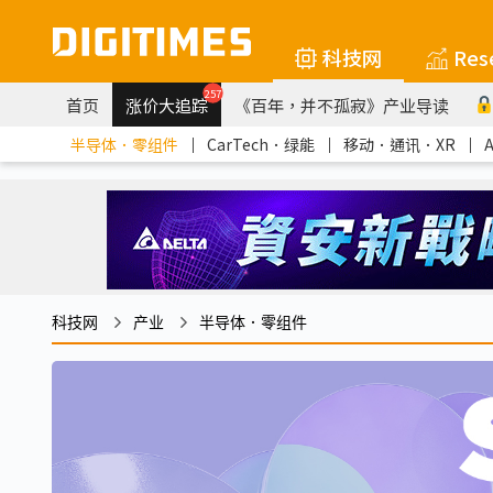
科技网
Res
257
首页
涨价大追踪
《百年，并不孤寂》产业导读
半导体．零组件
｜
CarTech．绿能
｜
移动．通讯．XR
｜
科技网
产业
半导体．零组件