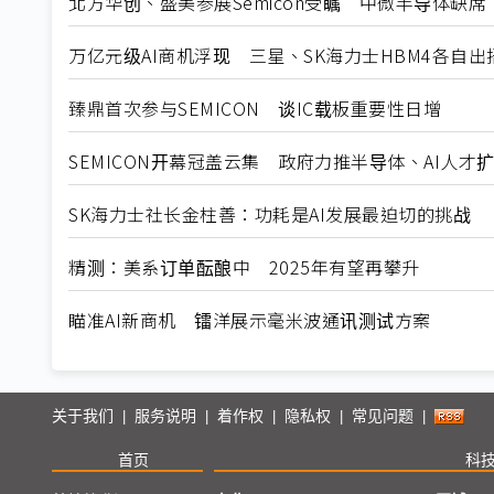
北方华创、盛美参展Semicon受瞩 中微半导体缺席
万亿元级AI商机浮现 三星、SK海力士HBM4各自出
臻鼎首次参与SEMICON 谈IC载板重要性日增
SEMICON开幕冠盖云集 政府力推半导体、AI人才
SK海力士社长金柱善：功耗是AI发展最迫切的挑战
精测：美系订单酝酿中 2025年有望再攀升
瞄准AI新商机 镭洋展示毫米波通讯测试方案
关于我们
服务说明
着作权
隐私权
常见问题
|
|
|
|
|
首页
科