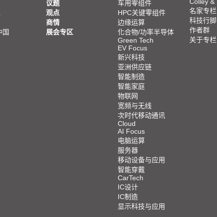
Colley &
议题
车用零组件
名家专栏
亚
观点
HPC关键零组件
科技行脚
商情
边缘运算
作者群
中国
展会专区
化合物/功率半导体
关于专栏
Green Tech
EV Focus
新兴科技
亚洲供应链
智能制造
智能家庭
物联网
宽频与无线
次时代移动通讯
Cloud
AI Focus
电脑运算
服务器
移动设备与应用
智能穿戴
CarTech
IC设计
IC制造
显示科技与应用