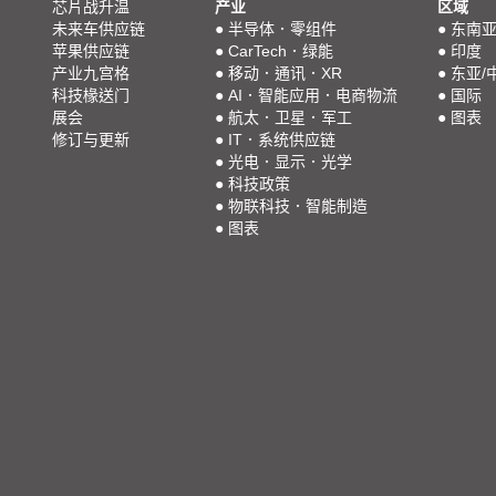
芯片战升温
产业
区域
未来车供应链
●
半导体．零组件
●
东南
苹果供应链
●
CarTech．绿能
●
印度
产业九宫格
●
移动．通讯．XR
●
东亚/
科技椽送门
●
AI．智能应用．电商物流
●
国际
展会
●
航太．卫星．军工
●
图表
修订与更新
●
IT．系统供应链
●
光电．显示．光学
●
科技政策
●
物联科技．智能制造
●
图表