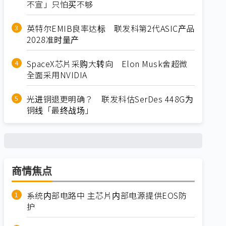
不宣」只怕买不够
英特尔EMIB良率达标 联发科第2代ASIC产品
2028准时量产
SpaceX芯片采购大转向 Elon Musk舍超微
全面采用NVIDIA
光进铜退更明确？ 联发科估SerDes 448G为
铜线「最终战场」
商情焦点
系统内部电路中 主芯片内部电源提供EOS防
护