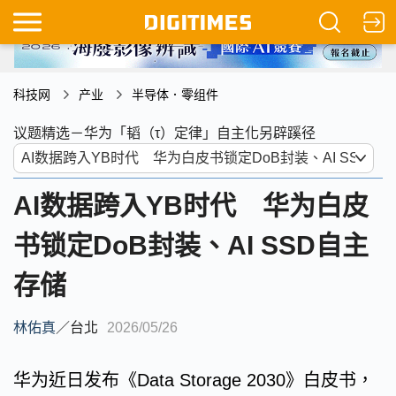
科技网
产业
半导体．零组件
议题精选－华为「韬（τ）定律」自主化另辟蹊径
AI数据跨入YB时代 华为白皮
书锁定DoB封装、AI SSD自主
存储
林佑真
／
台北
2026/05/26
华为近日发布《Data Storage 2030》白皮书，