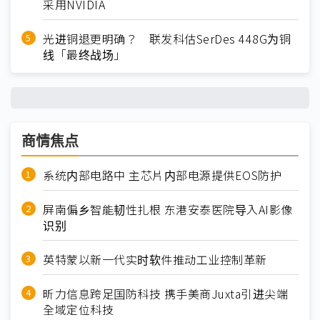
采用NVIDIA
光进铜退更明确？ 联发科估SerDes 448G为铜
线「最终战场」
商情焦点
系统内部电路中 主芯片内部电源提供EOS防护
屏南偏乡智能韧性扎根 东港安泰医院导入AI影像
识别
英特蒙以新一代实时软件推动工业控制革新
昕力信息跨足国防科技 携手美商Juxta引进尖端
全域定位科技