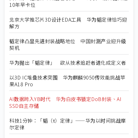
10年早卡位
北京大学推芯片3D设计EDA工具 华为韬定律恰巧迎
解方
韬定律凸显先进封装战略地位 中国封测产业迎升级
契机
华为抛出「韬定律」 欲从技术追赶者进化成定义者
以3D IC堆叠技术突围 华为麒麟9050传效能挑战苹
果A18 Pro
AI数据跨入YB时代 华为白皮书锁定DoB封装、AI
SSD自主存储
科技1分钟：「韬（τ）定律」——华为以时间挑战摩
尔定律