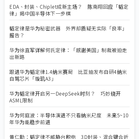
EDA、封装、Chiplet成新主场？ 陈南翔回应「韬定
律」揭中国半导体下一步棋
韬定律是华为秘密武器 外界却质疑无实际「良率」
报告？
华为徐直军详解何氏定律：「感谢美国」制裁被迫走
出新路
跟进华为韬定律1.4纳米赛局 比亚迪发布自研4纳米
自驾芯片「璇玑A3」
华为韬定律开启另一DeepSeek时刻？ 巧妙绕开
ASML限制
华为何庭波：半导体演进不只看纳米尺度 未来5~10
年华为能稳步前进
黄仁勳：韬定律不威胁台积电 3D封装、混合键合近