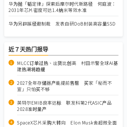
华为抛「韬定律」探索后摩尔时代新路径 何庭波：
2031年芯片密度可达1.4纳米等效水准
华为另辟蹊径避制裁 发表自研DoB封装高容量SSD
近７天热门报导
MLCC订单过热、出货比创高 村田示警全球AI基
建热潮将趋缓
2027全年存储器产能提前售罄 买家「秘而不
宣」只怕买不够
英特尔EMIB良率达标 联发科第2代ASIC产品
2028准时量产
SpaceX芯片采购大转向 Elon Musk舍超微全面