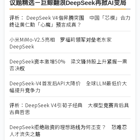
议题精选－巨鲸翻浪DeepSeek再掀AI变局
评析： DeepSeek V4偕昇腾突围 中国「芯模」合力
终让黄仁勳「心魔」预言成真？
小米MiMo-V2.5亮相 罗福莉领军对垒老东家
DeepSeek
DeepSeek资本激增50% 梁文锋持股上升紧握一票
否决权
DeepSeek-V4首发后API大降价 全球LLM最低价大
幅提升竞争力
评析：DeepSeek V4引荀子经典 大模型竞赛背后具
古典哲思
DeepSeek拒绝融资的理想路线为何丕变？ 恐难忍
人才流失之觞