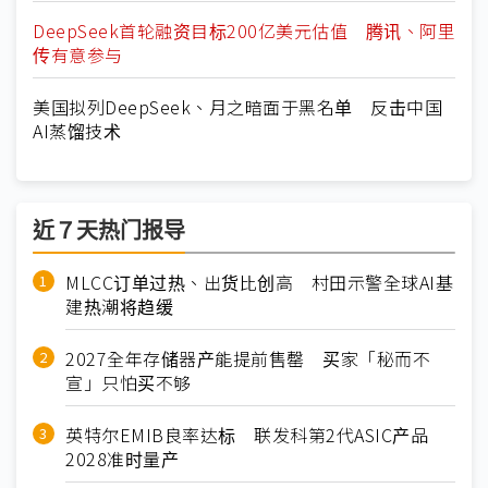
DeepSeek首轮融资目标200亿美元估值 腾讯、阿里
传有意参与
美国拟列DeepSeek、月之暗面于黑名单 反击中国
AI蒸馏技术
近７天热门报导
MLCC订单过热、出货比创高 村田示警全球AI基
建热潮将趋缓
2027全年存储器产能提前售罄 买家「秘而不
宣」只怕买不够
英特尔EMIB良率达标 联发科第2代ASIC产品
2028准时量产