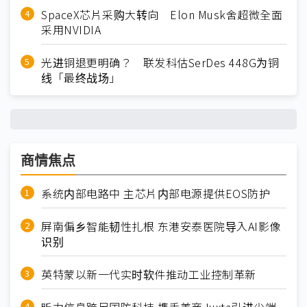
SpaceX芯片采购大转向 Elon Musk舍超微全面
采用NVIDIA
光进铜退更明确？ 联发科估SerDes 448G为铜
线「最终战场」
商情焦点
系统内部电路中 主芯片内部电源提供EOS防护
屏南偏乡智能韧性扎根 东港安泰医院导入AI影像
识别
英特蒙以新一代实时软件推动工业控制革新