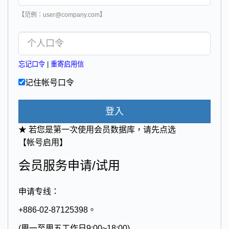
【范例：user@company.com】
忘记口令
|
重寄启用信
记住帐号口令
登入
★ 若您是第一次使用会员数据库，请先点选
【帐号启用】
会员服务申请/试用
申请专线：
+886-02-87125398。
(周一至周五工作日9:00~18:00)