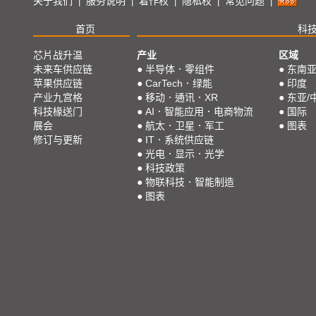
关于我们
服务说明
着作权
隐私权
常见问题
|
|
|
|
|
首页
科
芯片战升温
产业
区域
未来车供应链
●
半导体．零组件
●
东南
苹果供应链
●
CarTech．绿能
●
印度
产业九宫格
●
移动．通讯．XR
●
东亚/
科技椽送门
●
AI．智能应用．电商物流
●
国际
展会
●
航太．卫星．军工
●
图表
修订与更新
●
IT．系统供应链
●
光电．显示．光学
●
科技政策
●
物联科技．智能制造
●
图表