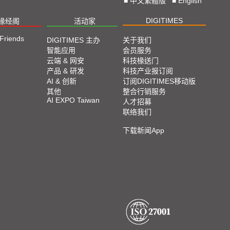
■
中文繁體版
■
English
DIGITIMES
椽经阁
活动家
 Friends
DIGITIMES 主办
关于我们
智能应用
会员服务
云端 & 网安
科技椽送门
产品 & 研发
科技产业报订阅
AI & 创新
订阅DIGITIMES移动版
其他
整合行销服务
AI EXPO Taiwan
人才招募
联络我们
下载新闻App