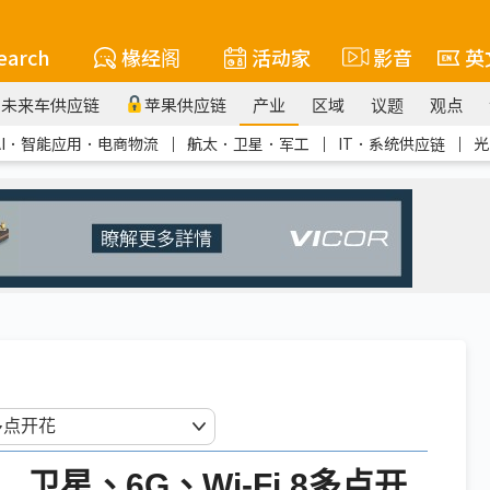
earch
椽经阁
活动家
影音
英
未来车供应链
苹果供应链
产业
区域
议题
观点
AI．智能应用．电商物流
｜
航太．卫星．军工
｜
IT．系统供应链
｜
光
 卫星、6G、Wi-Fi 8多点开