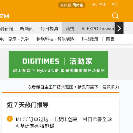
评估申请
登入
繁体版
简体版
文网
漫新闻
听新闻
每日椽真
商情
AI EXPO Taiwan
COM
电．显示．光学
｜
物联科技．智能制造
｜
科技政策
｜
图表
一次看懂自主工厂技术蓝图，抢先布局下一波竞争力
近７天热门报导
MLCC订单过热、出货比创高 村田示警全球
AI基建热潮将趋缓