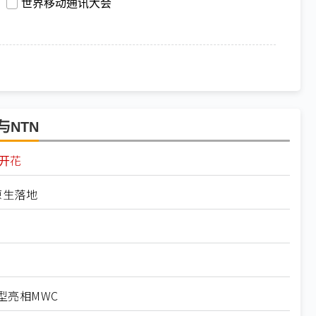
世界移动通讯大会
与NTN
点开花
原生落地
型亮相MWC