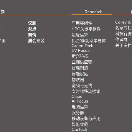
Research
技网
Colley &
议题
车用零组件
名家专栏
亚
观点
HPC关键零组件
科技行脚
商情
边缘运算
作者群
中国
展会专区
化合物/功率半导体
关于专栏
Green Tech
EV Focus
新兴科技
亚洲供应链
智能制造
智能家庭
物联网
宽频与无线
次时代移动通讯
Cloud
AI Focus
电脑运算
服务器
移动设备与应用
智能穿戴
CarTech