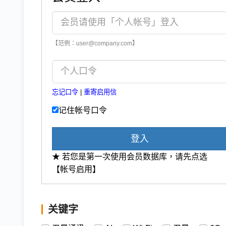
【范例：user@company.com】
忘记口令
|
重寄启用信
记住帐号口令
登入
★ 若您是第一次使用会员数据库，请先点选
【帐号启用】
关键字