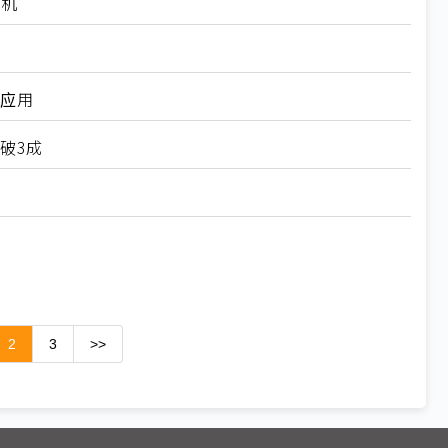
先机
A应用
比破3成
2
3
>>