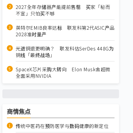
2027全年存储器产能提前售罄 买家「秘而
不宣」只怕买不够
英特尔EMIB良率达标 联发科第2代ASIC产品
2028准时量产
光进铜退更明确？ 联发科估SerDes 448G为
铜线「最终战场」
SpaceX芯片采购大转向 Elon Musk舍超微
全面采用NVIDIA
商情焦点
传统中医药在预防医学与数码健康的新定位