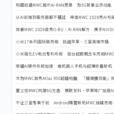
和硕前进MWC揭示AI-RAN愿景 为5G新事业添动能
从AI前端到服务器都不错过 神准MWC 2026秀AI布
啓碁MWC 2026首秀O-RU、AI-RAN解方 携手NVID
小米17系列国际版亮相 挑战苹果、三星高端市场
小米强化EV电池专利布局 首台超跑概念车亮相MWC 
荣耀AI硬件布局加速 推机器人手机与超薄折叠新机
华为MWC首秀Atlas 950超级电脑 「规模换效能」挑战NVI
爱立信MWC构建6G生态 携联发科、苹果等厂加速A
不让三星专美于前 Android阵营新机MWC接续亮相