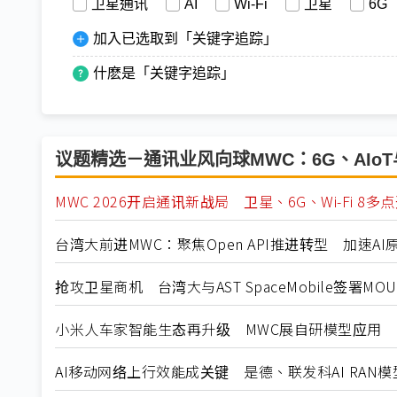
卫星通讯
AI
Wi-Fi
卫星
6G
加入已选取到「关键字追踪」
什麽是「关键字追踪」
议题精选－通讯业风向球MWC：6G、AIoT
MWC 2026开启通讯新战局 卫星、6G、Wi-Fi 8多
台湾大前进MWC：聚焦Open API推进转型 加速AI
抢攻卫星商机 台湾大与AST SpaceMobile签署MOU
小米人车家智能生态再升级 MWC展自研模型应用
AI移动网络上行效能成关键 是德、联发科AI RAN模