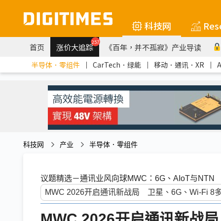
科技网
Res
257
首页
涨价大追踪
《百年，并不孤寂》产业导读
半导体．零组件
｜
CarTech．绿能
｜
移动．通讯．XR
｜
科技网
产业
半导体．零组件
议题精选－通讯业风向球MWC：6G、AIoT与NTN
MWC 2026开启通讯新战局