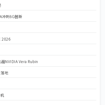
局
IA冲刺6G创新
2026
DIA Vera Rubin
I落地
先机