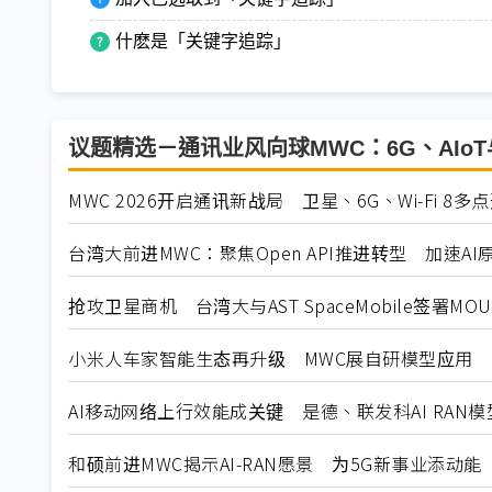
什麽是「关键字追踪」
议题精选－通讯业风向球MWC：6G、AIoT
MWC 2026开启通讯新战局 卫星、6G、Wi-Fi 8多
台湾大前进MWC：聚焦Open API推进转型 加速AI
抢攻卫星商机 台湾大与AST SpaceMobile签署MOU
小米人车家智能生态再升级 MWC展自研模型应用
AI移动网络上行效能成关键 是德、联发科AI RAN模
和硕前进MWC揭示AI-RAN愿景 为5G新事业添动能