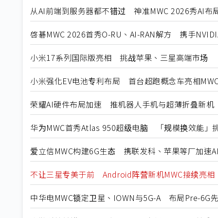
从AI前端到服务器都不错过 神准MWC 2026秀AI布
啓碁MWC 2026首秀O-RU、AI-RAN解方 携手NVID
小米17系列国际版亮相 挑战苹果、三星高端市场
小米强化EV电池专利布局 首台超跑概念车亮相MWC 
荣耀AI硬件布局加速 推机器人手机与超薄折叠新机
华为MWC首秀Atlas 950超级电脑 「规模换效能」挑战NVI
爱立信MWC构建6G生态 携联发科、苹果等厂加速A
不让三星专美于前 Android阵营新机MWC接续亮相
中华电MWC锁定卫星、IOWN与5G-A 布局Pre-6G