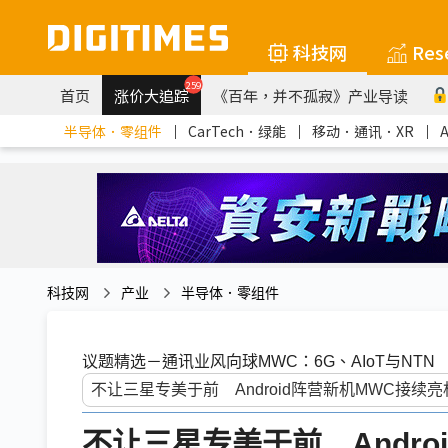
科技网
Res
259
首页
涨价大追踪
《百年，并不孤寂》产业导读
半导体．零组件
｜
CarTech．绿能
｜
移动．通讯．XR
｜
科技网
产业
半导体．零组件
议题精选－通讯业风向球MWC：6G、AIoT与NTN
不让三星专美于前 Andro