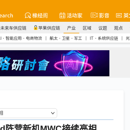
earch
椽经阁
活动家
影音
英
未来车供应链
苹果供应链
产业
区域
议题
观点
AI．智能应用．电商物流
｜
航太．卫星．军工
｜
IT．系统供应链
｜
光
id阵营新机MWC接续亮相