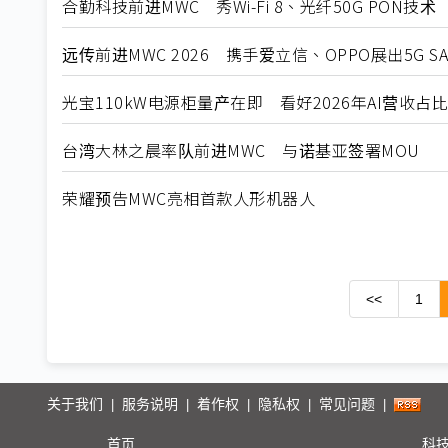
合勤科技前进MWC 秀Wi-Fi 8、光纤50G PON技术
远传前进MWC 2026 携手爱立信、OPPO展出5G S
光宝110kW电源柜量产在即 看好2026年AI营收占
台湾大林之晨率队前进MWC 与诺基亚签署MOU
荣耀预告MWC亮相首款人形机器人
<<
1
关于我们
服务说明
着作权
隐私权
常见问题
|
|
|
|
|
首页
科