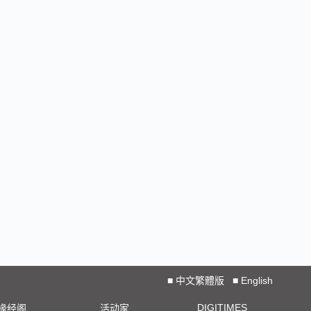
■
中文繁體版
■
English
DIGITIMES
椽经阁
活动家