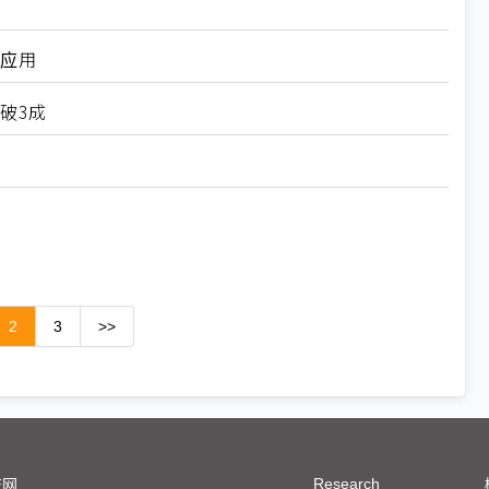
A应用
比破3成
2
3
>>
Research
技网