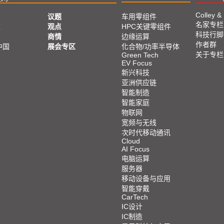
Colley &
议题
车用零组件
名家专栏
亚
观点
HPC关键零组件
科技行脚
商情
边缘运算
作者群
中国
展会专区
化合物/功率半导体
关于专栏
Green Tech
EV Focus
新兴科技
亚洲供应链
智能制造
智能家庭
物联网
宽频与无线
次时代移动通讯
Cloud
AI Focus
电脑运算
服务器
移动设备与应用
智能穿戴
CarTech
IC设计
IC制造