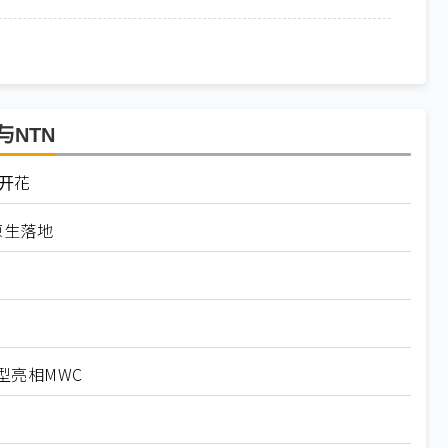
与NTN
点开花
原生落地
型亮相MWC