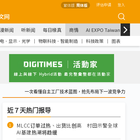
评估申请
登入
繁体版
简体版
文网
漫新闻
听新闻
每日椽真
商情
AI EXPO Taiwan
COM
电．显示．光学
｜
物联科技．智能制造
｜
科技政策
｜
图表
一次看懂自主工厂技术蓝图，抢先布局下一波竞争力
近７天热门报导
MLCC订单过热、出货比创高 村田示警全球
AI基建热潮将趋缓