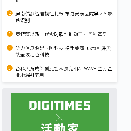
屏南偏乡智能韧性扎根 东港安泰医院导入AI影
像识别
英特蒙以新一代实时软件推动工业控制革新
昕力信息跨足国防科技 携手美商Juxta引进尖
端全域定位科技
台科大育成新创虎智科技亮相AI WAVE 主打企
业地端AI商用