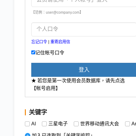
【范例：user@company.com】
忘记口令
|
重寄启用信
记住帐号口令
登入
★ 若您是第一次使用会员数据库，请先点选
【帐号启用】
关键字
AI
三星电子
世界移动通讯大会
A
加入已选取到「关键字追踪」