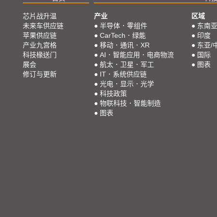
芯片战升温
产业
区域
未来车供应链
●
半导体．零组件
●
东南
苹果供应链
●
CarTech．绿能
●
印度
产业九宫格
●
移动．通讯．XR
●
东亚/
科技椽送门
●
AI．智能应用．电商物流
●
国际
展会
●
航太．卫星．军工
●
图表
修订与更新
●
IT．系统供应链
●
光电．显示．光学
●
科技政策
●
物联科技．智能制造
●
图表