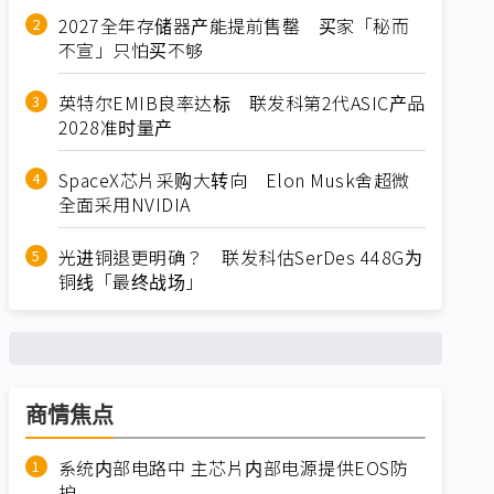
2027全年存储器产能提前售罄 买家「秘而
不宣」只怕买不够
英特尔EMIB良率达标 联发科第2代ASIC产品
2028准时量产
SpaceX芯片采购大转向 Elon Musk舍超微
全面采用NVIDIA
光进铜退更明确？ 联发科估SerDes 448G为
铜线「最终战场」
商情焦点
系统内部电路中 主芯片内部电源提供EOS防
护