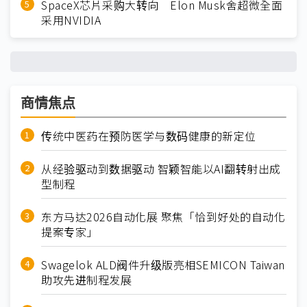
SpaceX芯片采购大转向 Elon Musk舍超微全面
采用NVIDIA
商情焦点
传统中医药在预防医学与数码健康的新定位
从经验驱动到数据驱动 智颖智能以AI翻转射出成
型制程
东方马达2026自动化展 聚焦「恰到好处的自动化
提案专家」
Swagelok ALD阀件升级版亮相SEMICON Taiwan
助攻先进制程发展