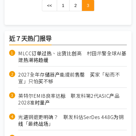
<<
1
2
3
近７天热门报导
MLCC订单过热、出货比创高 村田示警全球AI基
建热潮将趋缓
2027全年存储器产能提前售罄 买家「秘而不
宣」只怕买不够
英特尔EMIB良率达标 联发科第2代ASIC产品
2028准时量产
光进铜退更明确？ 联发科估SerDes 448G为铜
线「最终战场」