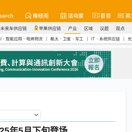
earch
椽经阁
活动家
影音
英
未来车供应链
苹果供应链
产业
区域
议题
观点
AI．智能应用．电商物流
｜
航太．卫星．军工
｜
IT．系统供应链
｜
光
25年5月下旬登场