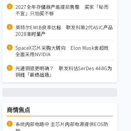
2027全年存储器产能提前售罄 买家「秘而
不宣」只怕买不够
英特尔EMIB良率达标 联发科第2代ASIC产品
2028准时量产
SpaceX芯片采购大转向 Elon Musk舍超微
全面采用NVIDIA
光进铜退更明确？ 联发科估SerDes 448G为
铜线「最终战场」
商情焦点
系统内部电路中 主芯片内部电源提供EOS防
护