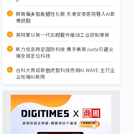
屏南偏乡智能韧性扎根 东港安泰医院导入AI影
像识别
英特蒙以新一代实时软件推动工业控制革新
昕力信息跨足国防科技 携手美商Juxta引进尖
端全域定位科技
台科大育成新创虎智科技亮相AI WAVE 主打企
业地端AI商用