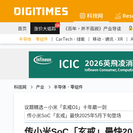
科技网
Res
259
首页
涨价大追踪
《百年，并不孤寂》产业导读
半导体．零组件
｜
CarTech．绿能
｜
移动．通讯．XR
｜
科技网
产业
半导体．零组件
议题精选－小米「玄戒O1」十年磨一剑
传小米SoC「玄戒」最快20