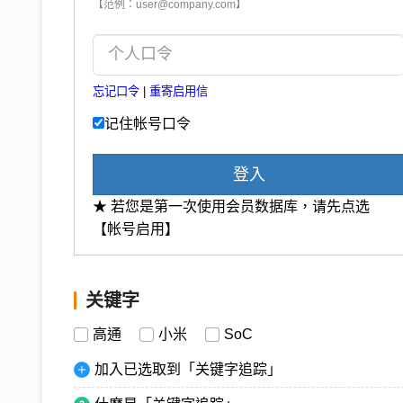
【范例：user@company.com】
忘记口令
|
重寄启用信
记住帐号口令
登入
★ 若您是第一次使用会员数据库，请先点选
【帐号启用】
关键字
高通
小米
SoC
加入已选取到「关键字追踪」