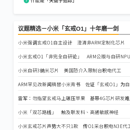
什麽是「关键字追踪」
议题精选－小米「玄戒O1」十年磨一剑
小米强调玄戒O1自主设计 澄清非ARM定制化芯片
小米玄戒O1「非完全自研论」 ARM公版与自研NPU
小米自研3纳米芯片 美国恐介入限制台积电代工
ARM罕见改新闻稿替小米背书 佐证「玄戒O1」为
雷军：勿指望玄戒马上碾压苹果 基带4G芯片研发难
小米「双芯路线」 触及联发科、高通敏感神经
小米玄戒芯片声势大不只1款 传O1采台积电N3E代