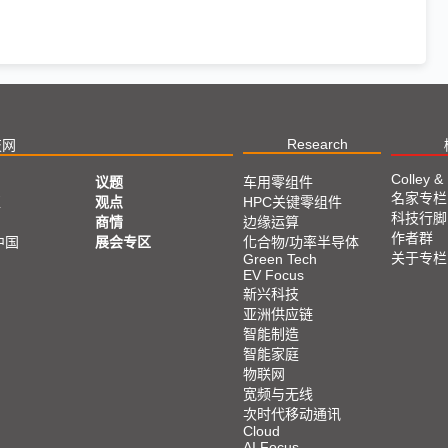
Research
技网
Colley &
议题
车用零组件
名家专栏
亚
观点
HPC关键零组件
科技行脚
商情
边缘运算
作者群
中国
展会专区
化合物/功率半导体
关于专栏
Green Tech
EV Focus
新兴科技
亚洲供应链
智能制造
智能家庭
物联网
宽频与无线
次时代移动通讯
Cloud
AI Focus