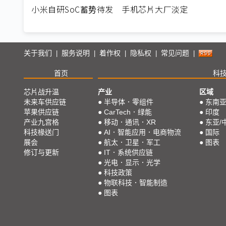
小米自研SoC蓄势待发 手机芯片大厂淡定
关于我们
服务说明
着作权
隐私权
常见问题
|
|
|
|
|
首页
科
芯片战升温
产业
区域
未来车供应链
●
半导体．零组件
●
东南
苹果供应链
●
CarTech．绿能
●
印度
产业九宫格
●
移动．通讯．XR
●
东亚/
科技椽送门
●
AI．智能应用．电商物流
●
国际
展会
●
航太．卫星．军工
●
图表
修订与更新
●
IT．系统供应链
●
光电．显示．光学
●
科技政策
●
物联科技．智能制造
●
图表