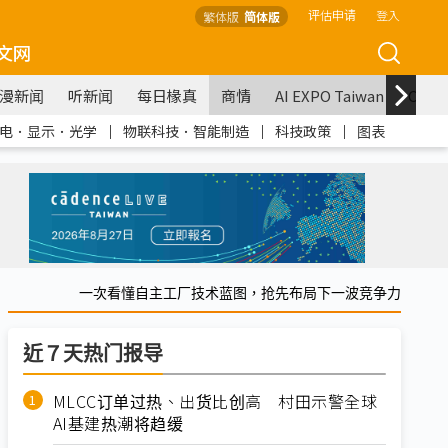
评估申请
登入
繁体版
简体版
文网
漫新闻
听新闻
每日椽真
商情
AI EXPO Taiwan
COM
电．显示．光学
｜
物联科技．智能制造
｜
科技政策
｜
图表
一次看懂自主工厂技术蓝图，抢先布局下一波竞争力
近７天热门报导
MLCC订单过热、出货比创高 村田示警全球
AI基建热潮将趋缓