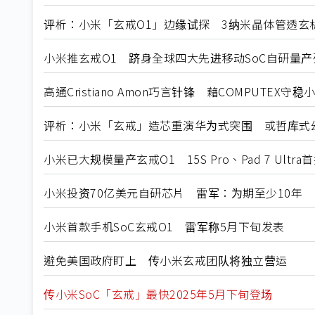
评析：小米「玄戒O1」边缘试探 3纳米晶体管透玄
小米推玄戒O1 跻身全球四大先进移动SoC自研量产
高通Cristiano Amon巧言针锋 藉COMPUTEX守
评析：小米「玄戒」造芯重演华为式突围 或哲库式
小米已大规模量产玄戒O1 15S Pro、Pad 7 Ultra
小米投资70亿美元自研芯片 雷军：为期至少10年
小米首款手机SoC玄戒O1 雷军称5月下旬发表
避免美国政府盯上 传小米玄戒团队将独立营运
传小米SoC「玄戒」最快2025年5月下旬登场