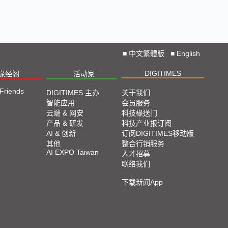
■
中文繁體版
■
English
DIGITIMES
椽经阁
活动家
 Friends
DIGITIMES 主办
关于我们
智能应用
会员服务
云端 & 网安
科技椽送门
产品 & 研发
科技产业报订阅
AI & 创新
订阅DIGITIMES移动版
其他
整合行销服务
AI EXPO Taiwan
人才招募
联络我们
下载新闻App