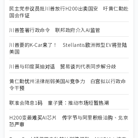
民主党参议员批川普放行H200出卖国安 吁黄仁勳赴
国会作证
川普签署行政命令 联邦政府介入AI监管
川普要的K-Car来了！ Stellantis欧洲微型EV将登陆
美国
川普与印度莫迪对话 贸易谈判代表同步解分歧
黄仁勳忧州法律削弱美国AI竞争力 白宫拟以行政命
令干预
联准会降息1码 童子贤：推动市场短暂热潮
H200变最难买AI芯片 传字节与阿里积极洽购、北京
恐严审