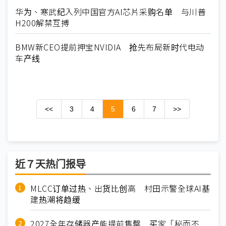
华为、寒武纪入列中国官方AI芯片采购名单 与川普
H200解禁互搏
BMW新CEO提前押宝NVIDIA 抢先布局新时代电动
车产线
<<
3
4
5
6
7
>>
近７天热门报导
MLCC订单过热、出货比创高 村田示警全球AI基
建热潮将趋缓
2027全年存储器产能提前售罄 买家「秘而不