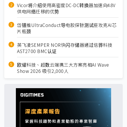
Vicor将介绍使用高密度DC-DC转换器加速向48V
供电网络迁移的优势
岱镨推UltraConduct导电胶探针测试座攻克AI芯
片瓶颈
英飞凌SEMPER NOR快闪存储器通过信骅科技
AST2700 BMC认证
欧耀科技、超数云端携三大方案亮相AI Wave
Show 2026 吸引2,000人