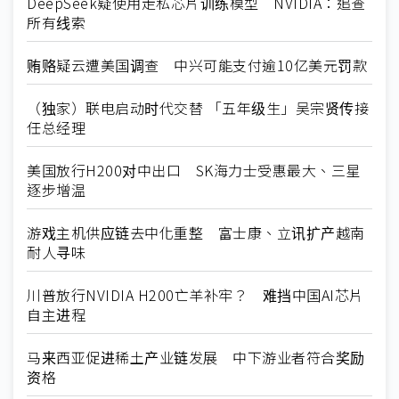
DeepSeek疑使用走私芯片训练模型 NVIDIA：追查
所有线索
贿赂疑云遭美国调查 中兴可能支付逾10亿美元罚款
（独家）联电启动时代交替 「五年级生」吴宗贤传接
任总经理
美国放行H200对中出口 SK海力士受惠最大、三星
逐步增温
游戏主机供应链去中化重整 富士康、立讯扩产越南
耐人寻味
川普放行NVIDIA H200亡羊补牢？ 难挡中国AI芯片
自主进程
马来西亚促进稀土产业链发展 中下游业者符合奖励
资格