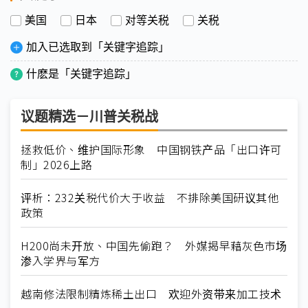
美国
日本
对等关税
关税
加入已选取到「关键字追踪」
什麽是「关键字追踪」
议题精选－川普关税战
拯救低价、维护国际形象 中国钢铁产品「出口许可
制」2026上路
评析：232关税代价大于收益 不排除美国研议其他
政策
H200尚未开放、中国先偷跑？ 外媒揭早藉灰色市场
渗入学界与军方
越南修法限制精炼稀土出口 欢迎外资带来加工技术