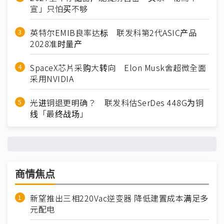
宣」只怕买不够
英特尔EMIB良率达标 联发科第2代ASIC产品
2028准时量产
SpaceX芯片采购大转向 Elon Musk舍超微全面
采用NVIDIA
光进铜退更明确？ 联发科估SerDes 448G为铜
线「最终战场」
商情焦点
新望推出三相220Vac逆变器 降低建置成本满足多
元配电