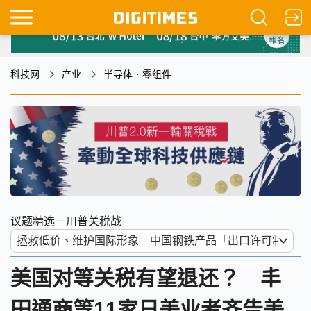
科技网
产业
半导体．零组件
议题精选－川普关税战
美国对等关税有望退还？ 丰
田通商等11家日美业者齐告美