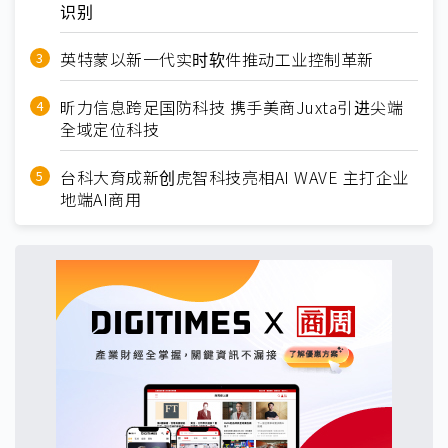
识别
英特蒙以新一代实时软件推动工业控制革新
昕力信息跨足国防科技 携手美商Juxta引进尖端
全域定位科技
台科大育成新创虎智科技亮相AI WAVE 主打企业
地端AI商用