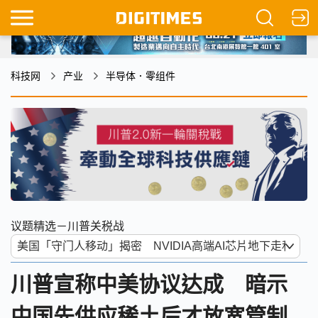
科技网
产业
半导体．零组件
议题精选－川普关税战
川普宣称中美协议达成 暗示
中国先供应稀土后才放宽管制