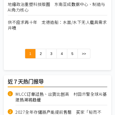
地缘政治重塑科技版图 东南亚成数据中心、制造与
AI角力核心
供不应求再十年 龙德造船：水面/水下无人载具需求
井喷
1
2
3
4
5
>>
近７天热门报导
MLCC订单过热、出货比创高 村田示警全球AI基
建热潮将趋缓
2027全年存储器产能提前售罄 买家「秘而不