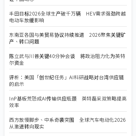
丰田目标2026全球生产破千万辆 HEV需求强劲跨越
电动车放缓影响
东南亚各国与美贸易协议持续推进 2026聚焦关键矿
产、转口问题
陈立武与川普关键40分钟会谈 将政治阻力化为英特
尔资金
评析：美国「创世纪任务」AI科研战略对台湾供应链
的启示
InP基板荒恐成AI传输供应瓶颈 英特磊采双策略提高
效率
西方放慢脚步、中系奇袭突围 全球汽车电动化2026
从激进转向现实