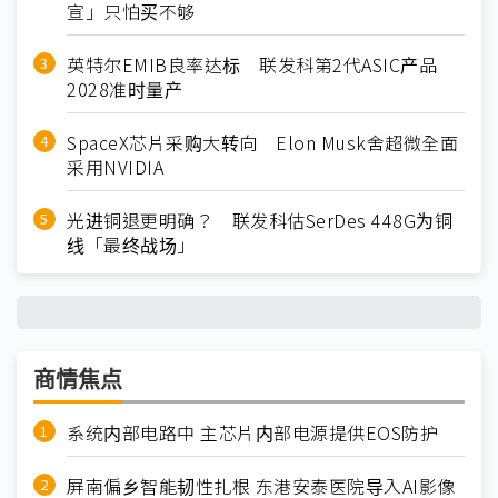
宣」只怕买不够
英特尔EMIB良率达标 联发科第2代ASIC产品
2028准时量产
SpaceX芯片采购大转向 Elon Musk舍超微全面
采用NVIDIA
光进铜退更明确？ 联发科估SerDes 448G为铜
线「最终战场」
商情焦点
系统内部电路中 主芯片内部电源提供EOS防护
屏南偏乡智能韧性扎根 东港安泰医院导入AI影像