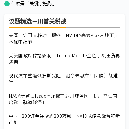
什麽是「关键字追踪」
议题精选－川普关税战
美国「守门人移动」揭密 NVIDIA高端AI芯片地下走
私输中细节
受美国政府停摆影响 Trump Mobile金色手机出货再
跳票
现代汽车重返俄罗斯受阻 战争未歇车厂回购计划难
行
NASA新署长Isaacman揭重返月球蓝图 拼川普任内
启动「轨道经济」
中国H200订单暴增逾200万颗 NVIDIA传急敲台积新
产能