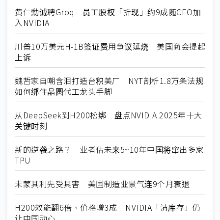
黄仁勳诚聘Groq 员工股权「折现」约9成随CEO加
入NVIDIA
川普10万美元H-1B签证费用争议延烧 美国商会提起
上诉
魏哲家自嘲含泪打造台积美厂 NYT剖析1.8万条法规
如何绑住晶圆代工龙头手脚
从DeepSeek到H200松绑 盘点NVIDIA 2025年十大
关键时刻
新的逆袭之路？ 业者估未来5~10年中国将窜出多家
TPU
未蒙其利先受其害 美国制造业景气连9个月衰退
H200效能翻6倍、价格增3成 NVIDIA「清库存」仍
让中国动心