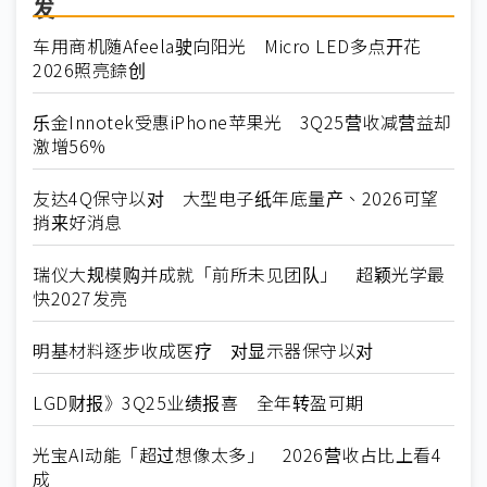
发
车用商机随Afeela驶向阳光 Micro LED多点开花
2026照亮錼创
乐金Innotek受惠iPhone苹果光 3Q25营收减营益却
激增56%
友达4Q保守以对 大型电子纸年底量产、2026可望
捎来好消息
瑞仪大规模购并成就「前所未见团队」 超颖光学最
快2027发亮
明基材料逐步收成医疗 对显示器保守以对
LGD财报》3Q25业绩报喜 全年转盈可期
光宝AI动能「超过想像太多」 2026营收占比上看4
成