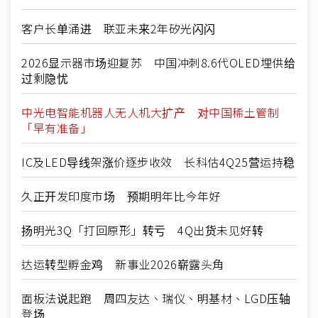
客户长单涌进 联亚未来2年矽光闪闪
2026显示器市场迎复苏 中国冲刺8.6代OLED埋供给
过剩隐忧
中光电智能机器人无人机大扩产 对中国稀土管制
「早有准备」
IC及LED导线架涨价逐步收效 长科估4Q25营运持稳
久正开发印度市场 预期明年比今年好
扬明光3Q「打回原形」转亏 4Q出货未见好转
达运转型孵金鸡 新事业2026崭露头角
面板法说起跑 周四友达、瑞仪、明基材、LGD压轴
登场