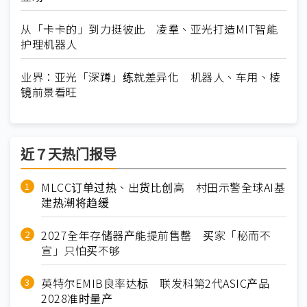
从「卡卡的」到力挺彼此 凌羣、亚光打造MIT智能
护理机器人
业界：亚光「深蹲」练就差异化 机器人、车用、棱
镜前景看旺
近７天热门报导
MLCC订单过热、出货比创高 村田示警全球AI基
建热潮将趋缓
2027全年存储器产能提前售罄 买家「秘而不
宣」只怕买不够
英特尔EMIB良率达标 联发科第2代ASIC产品
2028准时量产