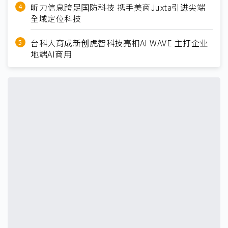
昕力信息跨足国防科技 携手美商Juxta引进尖端
全域定位科技
台科大育成新创虎智科技亮相AI WAVE 主打企业
地端AI商用