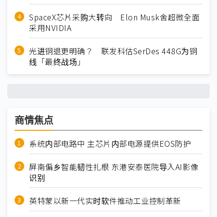
SpaceX芯片采购大转向 Elon Musk舍超微全面
采用NVIDIA
光进铜退更明确？ 联发科估SerDes 448G为铜
线「最终战场」
商情焦点
系统内部电路中 主芯片内部电源提供EOS防护
屏南偏乡智能韧性扎根 东港安泰医院导入AI影像
识别
英特蒙以新一代实时软件推动工业控制革新