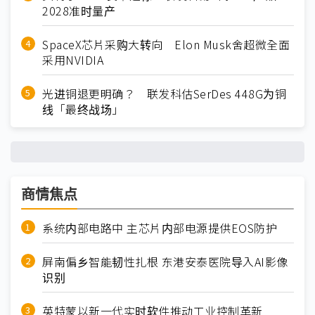
2028准时量产
SpaceX芯片采购大转向 Elon Musk舍超微全面
采用NVIDIA
光进铜退更明确？ 联发科估SerDes 448G为铜
线「最终战场」
商情焦点
系统内部电路中 主芯片内部电源提供EOS防护
屏南偏乡智能韧性扎根 东港安泰医院导入AI影像
识别
英特蒙以新一代实时软件推动工业控制革新