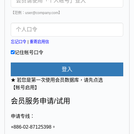
【范例：user@company.com】
忘记口令
|
重寄启用信
记住帐号口令
登入
★ 若您是第一次使用会员数据库，请先点选
【帐号启用】
会员服务申请/试用
申请专线：
+886-02-87125398。