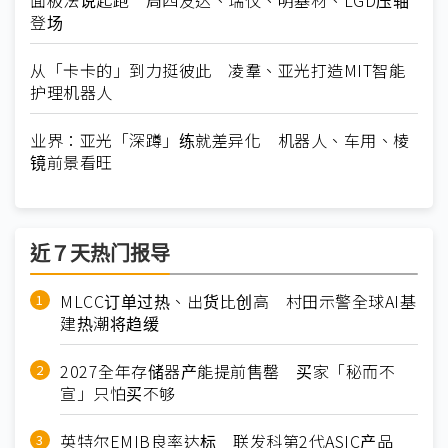
面板法说起跑 周四友达、瑞仪、明基材、LGD压轴
登场
从「卡卡的」到力挺彼此 凌羣、亚光打造MIT智能
护理机器人
业界：亚光「深蹲」练就差异化 机器人、车用、棱
镜前景看旺
近７天热门报导
MLCC订单过热、出货比创高 村田示警全球AI基
建热潮将趋缓
2027全年存储器产能提前售罄 买家「秘而不
宣」只怕买不够
英特尔EMIB良率达标 联发科第2代ASIC产品