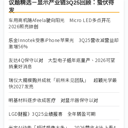
议题精选－显示产业链3Q25回顾：蛰伏待
发
车用商机随Afeela驶向阳光 Micro LED多点开花
2026照亮錼创
乐金Innotek受惠iPhone苹果光 3Q25营收减营益却
激增56%
友达4Q保守以对 大型电子纸年底量产、2026可望
捎来好消息
瑞仪大规模购并成就「前所未见团队」 超颖光学最
快2027发亮
明基材料逐步收成医疗 对显示器保守以对
LGD财报》3Q25业绩报喜 全年转盈可期
光宝AI动能「超过想像太多」 2026营收占比上看4