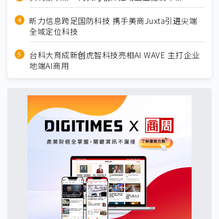
昕力信息跨足国防科技 携手美商Juxta引进尖端
全域定位科技
台科大育成新创虎智科技亮相AI WAVE 主打企业
地端AI商用