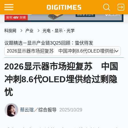
科技网
产业
光电．显示．光学
议题精选－显示产业链3Q25回顾：蛰伏待发
2026显示器市场迎复苏 中国
冲刺8.6代OLED埋供给过剩隐
忧
蔡云瑄
／
综合报导
2025/10/29