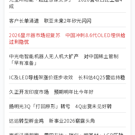
成
客户长单涌进 联亚未来2年矽光闪闪
2026显示器市场迎复苏 中国冲刺8.6代OLED埋供给
过剩隐忧
中光电智能机器人无人机大扩产 对中国稀土管制
「早有准备」
IC及LED导线架涨价逐步收效 长科估4Q25营运持稳
久正开发印度市场 预期明年比今年好
扬明光3Q「打回原形」转亏 4Q出货未见好转
达运转型孵金鸡 新事业2026崭露头角