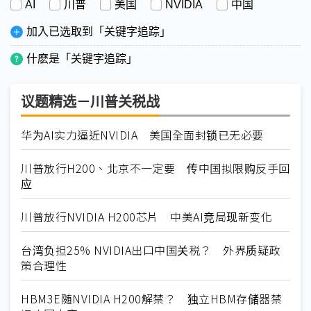
AI
川普
美国
NVIDIA
中国
加入已选取到「关键字追踪」
什麽是「关键字追踪」
议题精选－川普关税战
华为AI实力逼近NVIDIA 美国全面封锁已无必要
川普放行H200、北京不一定要 传中国拟限购反手回
应
川普放行NVIDIA H200芯片 中美AI竞局现新变化
台湾负担25% NVIDIA出口中国关税？ 外界质疑政
策合理性
HBM3E随NVIDIA H200解禁？ 独立HBM存储器禁