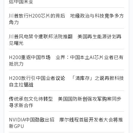
运中国未变
川普放行H200芯片的背后 地缘政治与科技竞争多方
角力
川普风电禁令遭联邦法院推翻 美国再生能源计划再
见曙光
H200重返中国市场 业界：中国本土AI芯片业者已有
抵抗力
H200放行引中国业者议论 「清库存」之说再掀科技
自主拉锯战
传统承包文化待转型 美国国防新创强攻军购案同步
寻求新合作
NVIDIA中国劲敌出招 摩尔线程首届开发者大会将推
新GPU