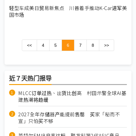
轻型车成美日贸易新焦点 川普着手推动K-Car进军美
国市场
<<
4
5
6
7
8
>>
近７天热门报导
MLCC订单过热、出货比创高 村田示警全球AI基
建热潮将趋缓
2027全年存储器产能提前售罄 买家「秘而不
宣」只怕买不够
英特尔EMIB良率达标 联发科第2代ASIC产品