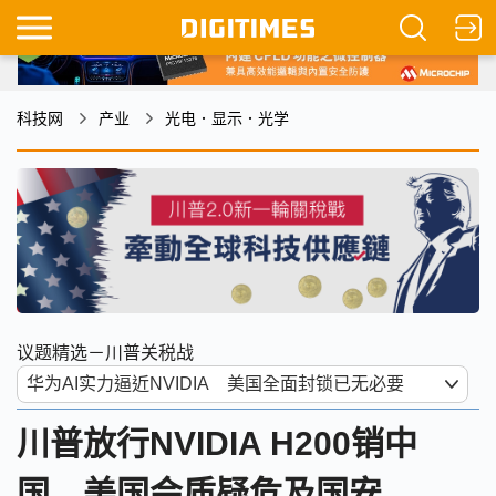
科技网
产业
光电．显示．光学
议题精选－川普关税战
川普放行NVIDIA H200销中
国 美国会质疑危及国安