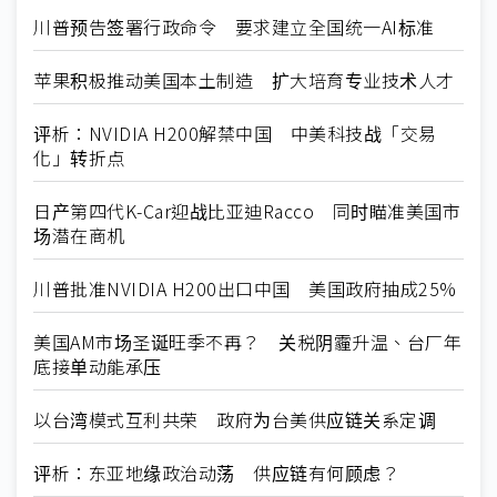
川普预告签署行政命令 要求建立全国统一AI标准
苹果积极推动美国本土制造 扩大培育专业技术人才
评析：NVIDIA H200解禁中国 中美科技战「交易
化」转折点
日产第四代K-Car迎战比亚迪Racco 同时瞄准美国市
场潜在商机
川普批准NVIDIA H200出口中国 美国政府抽成25%
美国AM市场圣诞旺季不再？ 关税阴霾升温、台厂年
底接单动能承压
以台湾模式互利共荣 政府为台美供应链关系定调
评析：东亚地缘政治动荡 供应链有何顾虑？