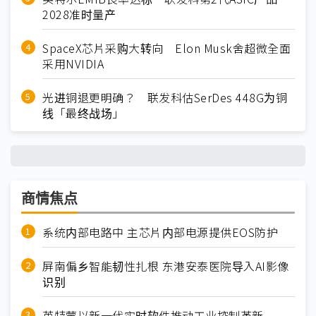
2028准时量产
SpaceX芯片采购大转向 Elon Musk舍超微全面
采用NVIDIA
光进铜退更明确？ 联发科估SerDes 448G为铜
线「最终战场」
商情焦点
系统内部电路中 主芯片内部电源提供EOS防护
屏南偏乡智能韧性扎根 东港安泰医院导入AI影像
识别
英特蒙以新一代实时软件推动工业控制革新