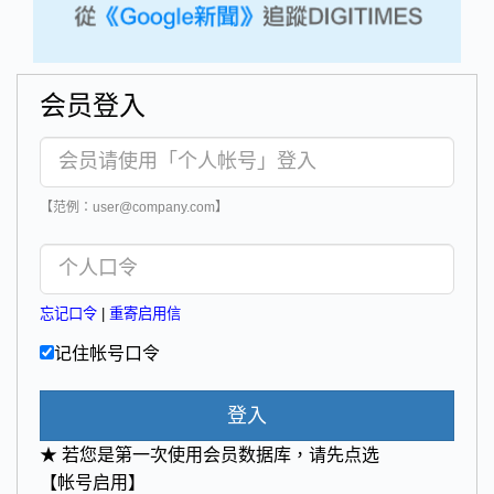
会员登入
【范例：user@company.com】
忘记口令
|
重寄启用信
记住帐号口令
登入
★ 若您是第一次使用会员数据库，请先点选
【帐号启用】