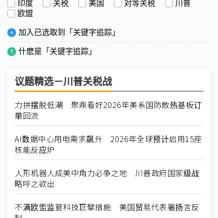
印度
关税
美国
对等关税
川普
欧盟
加入已选取到「关键字追踪」
什麽是「关键字追踪」
议题精选－川普关税战
力拼摆脱低潮 聚鼎看好2026年美系国防散热基板订
单回流
AI数据中心用电需求飙升 2026年全球预计启用15座
核能反应炉
人形机器人成美中角力必争之地 川普政府国家级战
略呼之欲出
不满欧盟监管科技巨擘措施 美国贸易代表署扬言反
制