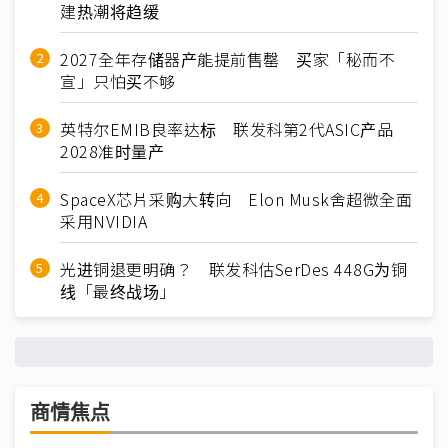
建热潮将趋缓
2027全年存储器产能提前售罄 买家「秘而不
宣」只怕买不够
英特尔EMIB良率达标 联发科第2代ASIC产品
2028准时量产
SpaceX芯片采购大转向 Elon Musk舍超微全面
采用NVIDIA
光进铜退更明确？ 联发科估SerDes 448G为铜
线「最终战场」
商情焦点