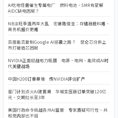
AI吃电怪兽催生专属电厂 燃料电池、SMR有望解
AIDC缺电困局？
NB淡旺季连两年大乱 宏碁陈俊圣：存储器抢料难、
商务机报价更难
百度能否复制Google AI逆袭之路？ 昆仑芯分拆上
市打破造芯困局
NVIDIA正面迎战电力瓶颈 电源、电网、能效成AI时
代关键战场
中国H200订单暴增 传NVIDIA评估扩产
星门计划点火AI建置潮 华城变压器订单突破120亿
元、交期拉长至3年
美国行政命令挑战各州AI监管 专家质疑可行性、共
和党内部也不挺