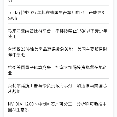
Tesla计划2027年起在德国生产车用电池 产能达8
GWh
马来西亚纳管社群平台 不排除禁止16岁以下青少年
使用
台湾仅23%输美商品遭课紧急关税 美国主要贸易夥
伴中最低
抗衡美国量子运算竞争 加拿大加码投资挽留在地企
业
英特尔延揽川普幕僚负责政府事务 加速推动美国芯
片战略
NVIDIA H200、中制AI芯片可分工 分析称可助推中
国AI生态系