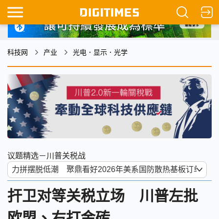
科技网
产业
光电．显示．光学
议题精选－川普关税战
扞卫对等关税立场 川普左批
欧盟、右打金砖