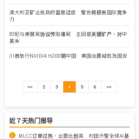
澳大利亚矿业批政府监管过度 警告将损害国际竞争
力
印尼与美贸易协议传陷僵局 主因是关键矿产、对中
关系
川普放行NVIDIA H200销中国 美国会质疑危及国安
<<
2
3
4
5
6
>>
近７天热门报导
MLCC订单过热、出货比创高 村田示警全球AI基