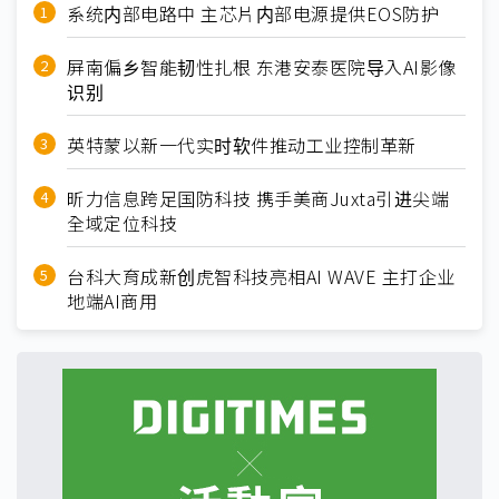
系统内部电路中 主芯片内部电源提供EOS防护
屏南偏乡智能韧性扎根 东港安泰医院导入AI影像
识别
英特蒙以新一代实时软件推动工业控制革新
昕力信息跨足国防科技 携手美商Juxta引进尖端
全域定位科技
台科大育成新创虎智科技亮相AI WAVE 主打企业
地端AI商用