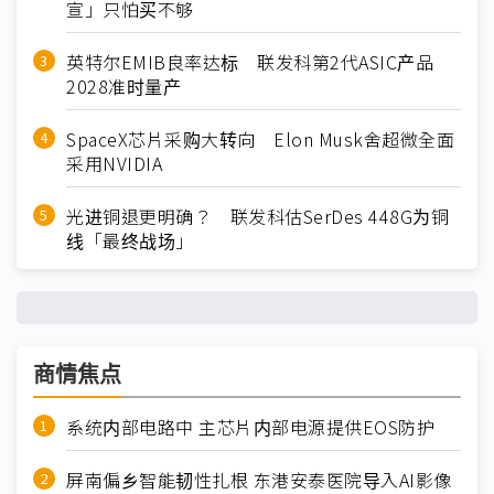
宣」只怕买不够
英特尔EMIB良率达标 联发科第2代ASIC产品
2028准时量产
SpaceX芯片采购大转向 Elon Musk舍超微全面
采用NVIDIA
光进铜退更明确？ 联发科估SerDes 448G为铜
线「最终战场」
商情焦点
系统内部电路中 主芯片内部电源提供EOS防护
屏南偏乡智能韧性扎根 东港安泰医院导入AI影像