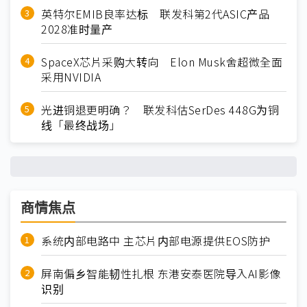
英特尔EMIB良率达标 联发科第2代ASIC产品
2028准时量产
SpaceX芯片采购大转向 Elon Musk舍超微全面
采用NVIDIA
光进铜退更明确？ 联发科估SerDes 448G为铜
线「最终战场」
商情焦点
系统内部电路中 主芯片内部电源提供EOS防护
屏南偏乡智能韧性扎根 东港安泰医院导入AI影像
识别