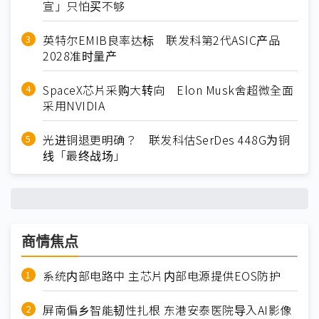
宣」只怕买不够
英特尔EMIB良率达标 联发科第2代ASIC产品
2028准时量产
SpaceX芯片采购大转向 Elon Musk舍超微全面
采用NVIDIA
光进铜退更明确？ 联发科估SerDes 448G为铜
线「最终战场」
商情焦点
系统内部电路中 主芯片内部电源提供EOS防护
屏南偏乡智能韧性扎根 东港安泰医院导入AI影像