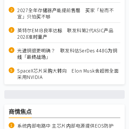
2027全年存储器产能提前售罄 买家「秘而不
宣」只怕买不够
英特尔EMIB良率达标 联发科第2代ASIC产品
2028准时量产
光进铜退更明确？ 联发科估SerDes 448G为铜
线「最终战场」
SpaceX芯片采购大转向 Elon Musk舍超微全面
采用NVIDIA
商情焦点
系统内部电路中 主芯片内部电源提供EOS防护