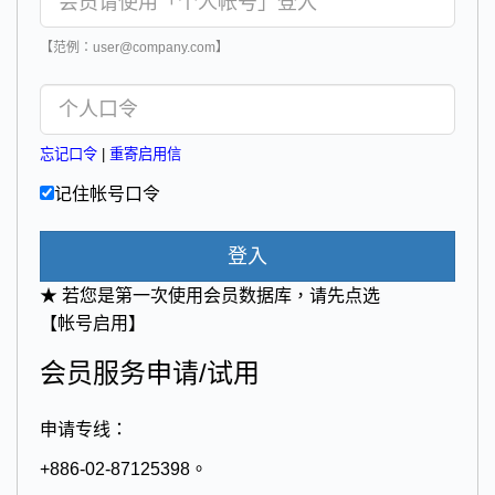
【范例：user@company.com】
忘记口令
|
重寄启用信
记住帐号口令
登入
★ 若您是第一次使用会员数据库，请先点选
【帐号启用】
会员服务申请/试用
申请专线：
+886-02-87125398。