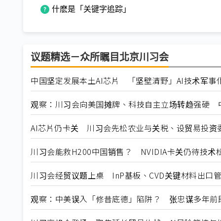
什麽是「关键字追踪」
议题精选－众所瞩目北京川习会
中国坚定发展本土AI芯片 「坚壁清野」AI技术军事
观察：川习会向美国摊牌、科技自主立场转趋强硬 中
AI芯片仍卡关 川习会先松农业与关税、设贸易投资
川习会能救H200中国销售？ NVIDIA卡关仍待技术
川习会经贸议题上桌 InP基板、CVD关键材料出口
观察：中美误入「修昔底德」陷阱？ 张忠谋多年前