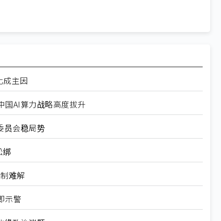
化成主因
国AI算力战略高度拔升
委员会稳局势
松绑
管制难解
即示警