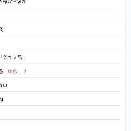
地缘政治议题
谈
「务实交易」
场「喘息」？
清单
肉