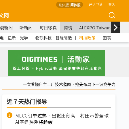
评估申请
登入
繁体版
简体版
文网
漫新闻
听新闻
每日椽真
商情
AI EXPO Taiwan
COM
电．显示．光学
｜
物联科技．智能制造
｜
科技政策
｜
图表
一次看懂自主工厂技术蓝图，抢先布局下一波竞争力
近７天热门报导
MLCC订单过热、出货比创高 村田示警全球
AI基建热潮将趋缓