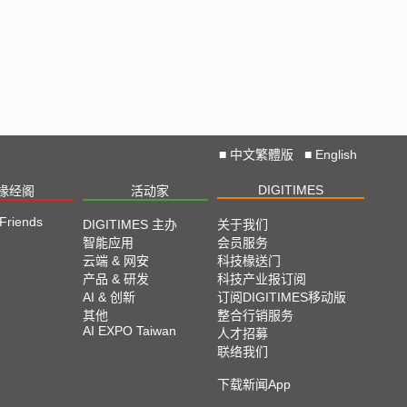
■
中文繁體版
■
English
DIGITIMES
椽经阁
活动家
 Friends
DIGITIMES 主办
关于我们
智能应用
会员服务
云端 & 网安
科技椽送门
产品 & 研发
科技产业报订阅
AI & 创新
订阅DIGITIMES移动版
其他
整合行销服务
AI EXPO Taiwan
人才招募
联络我们
下载新闻App