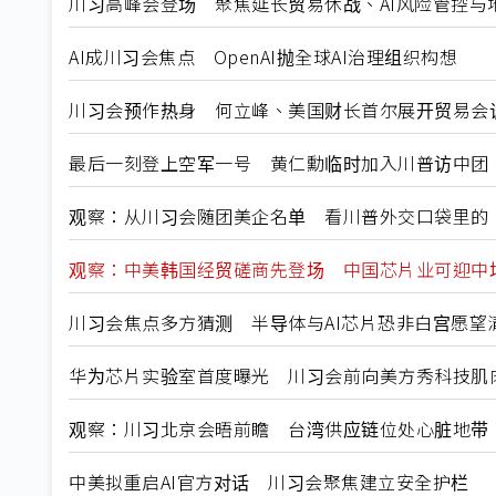
川习高峰会登场 聚焦延长贸易休战、AI风险管控与
AI成川习会焦点 OpenAI抛全球AI治理组织构想
川习会预作热身 何立峰、美国财长首尔展开贸易会
最后一刻登上空军一号 黄仁勳临时加入川普访中团
观察：从川习会随团美企名单 看川普外交口袋里的
观察：中美韩国经贸磋商先登场 中国芯片业可迎中
川习会焦点多方猜测 半导体与AI芯片恐非白宫愿望
华为芯片实验室首度曝光 川习会前向美方秀科技肌
观察：川习北京会晤前瞻 台湾供应链位处心脏地带
中美拟重启AI官方对话 川习会聚焦建立安全护栏