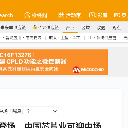
earch
椽经阁
活动家
影音
英
未来车供应链
苹果供应链
产业
区域
议题
观点
AI．智能应用．电商物流
｜
航太．卫星．军工
｜
IT．系统供应链
｜
光
登场 中国芯片业可迎中场