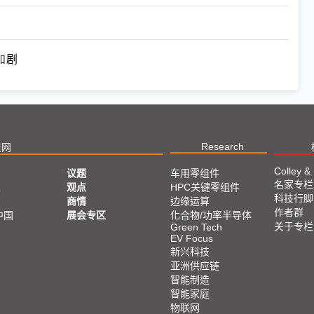
加剧
Research
技网
Colley &
议题
车用零组件
名家专栏
亚
观点
HPC关键零组件
科技行脚
商情
边缘运算
作者群
中国
展会专区
化合物/功率半导体
关于专栏
Green Tech
EV Focus
新兴科技
亚洲供应链
智能制造
智能家庭
物联网