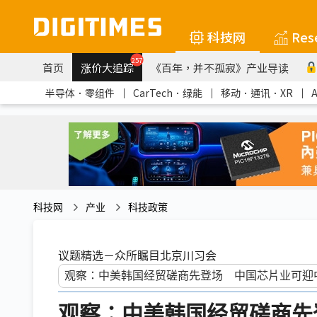
科技网
Res
257
首页
涨价大追踪
《百年，并不孤寂》产业导读
半导体．零组件
｜
CarTech．绿能
｜
移动．通讯．XR
｜
科技网
产业
科技政策
议题精选－众所瞩目北京川习会
观察：中美韩国经贸磋商先