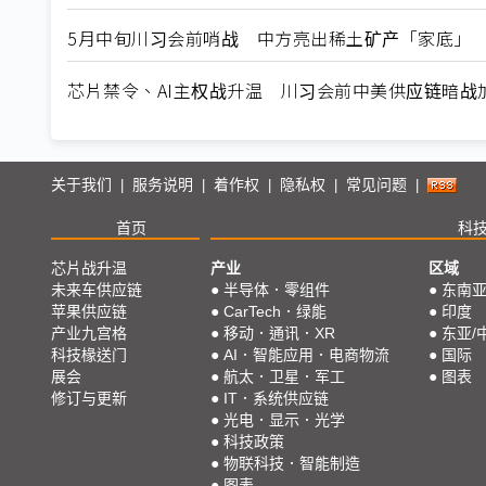
5月中旬川习会前哨战 中方亮出稀土矿产「家底」
芯片禁令、AI主权战升温 川习会前中美供应链暗战
关于我们
服务说明
着作权
隐私权
常见问题
|
|
|
|
|
首页
科
芯片战升温
产业
区域
未来车供应链
●
半导体．零组件
●
东南
苹果供应链
●
CarTech．绿能
●
印度
产业九宫格
●
移动．通讯．XR
●
东亚/
科技椽送门
●
AI．智能应用．电商物流
●
国际
展会
●
航太．卫星．军工
●
图表
修订与更新
●
IT．系统供应链
●
光电．显示．光学
●
科技政策
●
物联科技．智能制造
●
图表