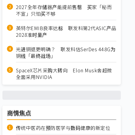
2027全年存储器产能提前售罄 买家「秘而
不宣」只怕买不够
英特尔EMIB良率达标 联发科第2代ASIC产品
2028准时量产
光进铜退更明确？ 联发科估SerDes 448G为
铜线「最终战场」
SpaceX芯片采购大转向 Elon Musk舍超微
全面采用NVIDIA
商情焦点
传统中医药在预防医学与数码健康的新定位