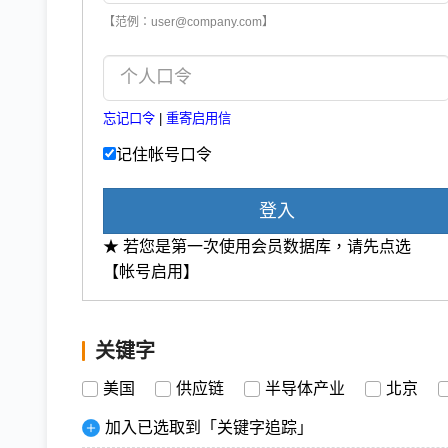
【范例：user@company.com】
忘记口令
|
重寄启用信
记住帐号口令
登入
★ 若您是第一次使用会员数据库，请先点选
【帐号启用】
关键字
美国
供应链
半导体产业
北京
加入已选取到「关键字追踪」