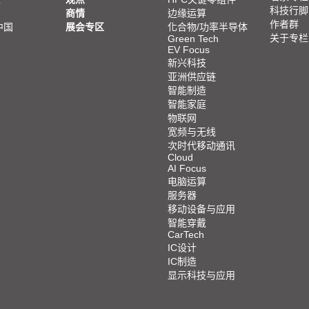
科技行脚
商情
边缘运算
作者群
中国
展会专区
化合物/功率半导体
关于专栏
Green Tech
EV Focus
新兴科技
亚洲供应链
智能制造
智能家庭
物联网
宽频与无线
次时代移动通讯
Cloud
AI Focus
电脑运算
服务器
移动设备与应用
智能穿戴
CarTech
IC设计
IC制造
显示科技与应用