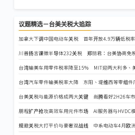
议题精选－台美关税大追踪
加拿大下调中国电动车关税 首年开放4.9万辆低税
川普扬言课徵半导体232关税 郑丽君：台美协商免
台湾输美车用零件税率降至15% MIT迎两大利多、
台湾汽车零件输美税率大降 东阳、堤维西等零组件
台美关税与能源价格成两大关键 尚腾看好2H26车市
朋程扩产抢攻高效车用元件市场 AI服务器与HVDC模
规避关税大打平价与豪奢双战线 中系电动车4月欧洲