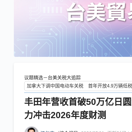
议题精选－台美关税大追踪
丰田年营收首破50万亿日
力冲击2026年度财测