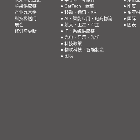
苹果供应链
●
CarTech．绿能
●
印度
产业九宫格
●
移动．通讯．XR
●
东亚/
科技椽送门
●
AI．智能应用．电商物流
●
国际
展会
●
航太．卫星．军工
●
图表
修订与更新
●
IT．系统供应链
●
光电．显示．光学
●
科技政策
●
物联科技．智能制造
●
图表