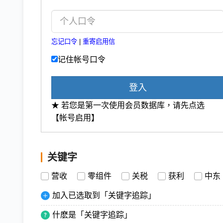
忘记口令
|
重寄启用信
记住帐号口令
登入
★ 若您是第一次使用会员数据库，请先点选
【帐号启用】
关键字
营收
零组件
关税
获利
中东
加入已选取到「关键字追踪」
什麽是「关键字追踪」