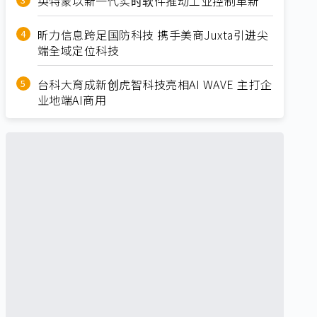
英特蒙以新一代实时软件推动工业控制革新
昕力信息跨足国防科技 携手美商Juxta引进尖
端全域定位科技
台科大育成新创虎智科技亮相AI WAVE 主打企
业地端AI商用