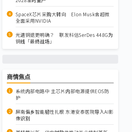
SpaceX芯片采购大转向 Elon Musk舍超微
全面采用NVIDIA
光进铜退更明确？ 联发科估SerDes 448G为
铜线「最终战场」
商情焦点
系统内部电路中 主芯片内部电源提供EOS防
护
屏南偏乡智能韧性扎根 东港安泰医院导入AI影
像识别