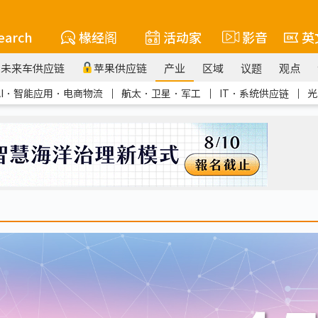
earch
椽经阁
活动家
影音
英
未来车供应链
苹果供应链
产业
区域
议题
观点
AI．智能应用．电商物流
｜
航太．卫星．军工
｜
IT．系统供应链
｜
光