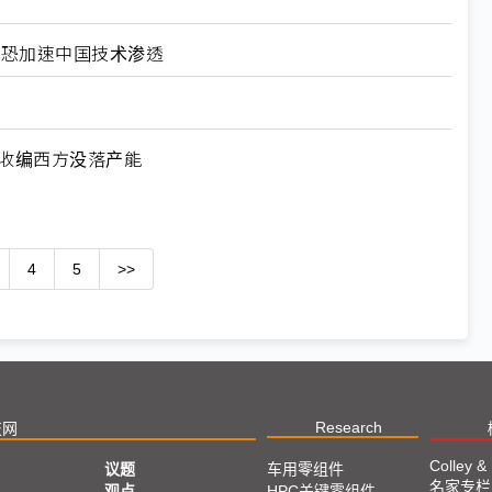
北美恐加速中国技术渗透
何收编西方没落产能
4
5
>>
Research
技网
Colley &
议题
车用零组件
名家专栏
亚
观点
HPC关键零组件