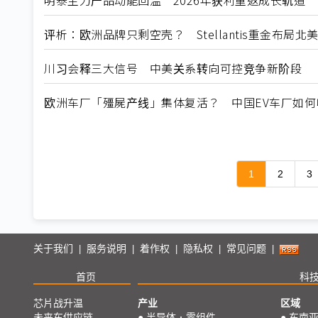
明泰主力产品动能回温 2026年获利重返成长轨道
评析：欧洲品牌只剩空壳？ Stellantis重金布局
川习会释三大信号 中美关系转向可控竞争新阶段
欧洲车厂「殭屍产线」集体复活？ 中国EV车厂如
1
2
3
关于我们
服务说明
着作权
隐私权
常见问题
|
|
|
|
|
首页
科
芯片战升温
产业
区域
未来车供应链
●
半导体．零组件
●
东南