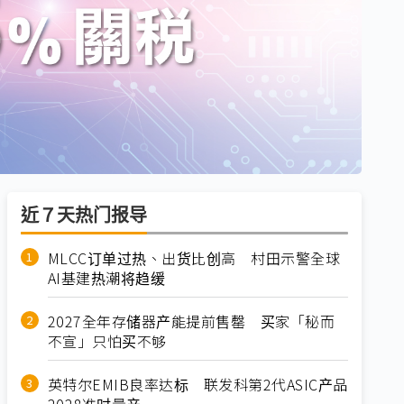
近７天热门报导
MLCC订单过热、出货比创高 村田示警全球
AI基建热潮将趋缓
2027全年存储器产能提前售罄 买家「秘而
不宣」只怕买不够
英特尔EMIB良率达标 联发科第2代ASIC产品
2028准时量产