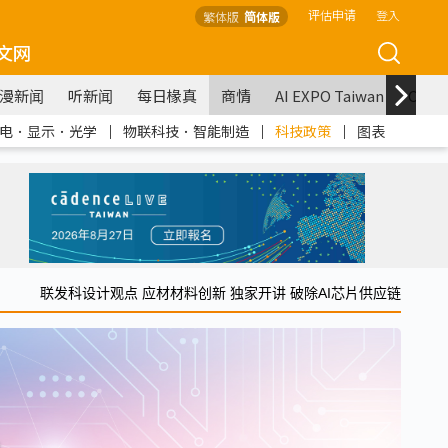
评估申请
登入
繁体版
简体版
文网
漫新闻
听新闻
每日椽真
商情
AI EXPO Taiwan
COM
电．显示．光学
｜
物联科技．智能制造
｜
科技政策
｜
图表
联发科设计观点 应材材料创新 独家开讲 破除AI芯片供应链