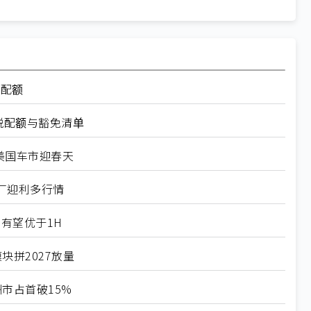
率配额
税配额与豁免清单
美国车市迎春天
厂迎利多行情
有望优于1H
块拼2027放量
市占首破15%