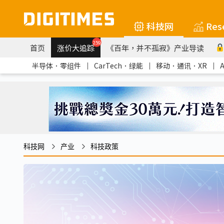
科技网
Res
259
首页
涨价大追踪
《百年，并不孤寂》产业导读
半导体．零组件
｜
CarTech．绿能
｜
移动．通讯．XR
｜
科技网
产业
科技政策