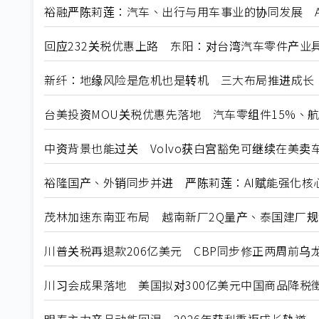
裕融严陈莉莲：汽车、出行与用车事业的协同发展 A
回应232关税优惠上路 东阳：对台湾汽车零件产业
新纤：地缘风险是危机也是转机 三大布局推进成长
台美投资MOU关税优惠先落地 汽车零组件15%、
中资背景也能过关 Volvo获白宫豁免可继续在美卖
裕隆国产、外销同步并进 严陈莉莲：AI赋能强化核
茂林加速东南亚布局 越南新厂2Q量产、泰国建厂
川普关税再退款206亿美元 CBP同步修正两周前乌
川习会成果落地 美国拟对300亿美元中国商品降税