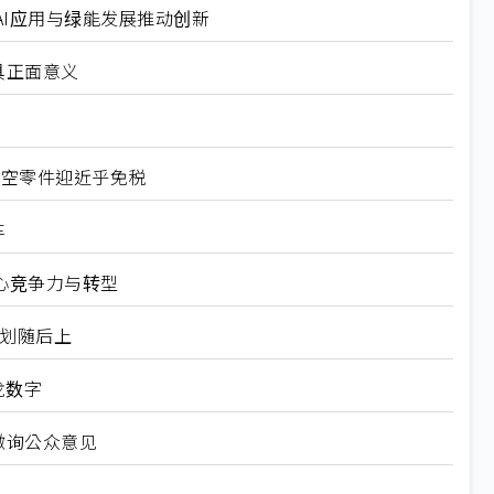
I应用与绿能发展推动创新
具正面意义
航空零件迎近乎免税
车
心竞争力与转型
规划随后上
龙数字
徵询公众意见