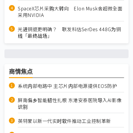
SpaceX芯片采购大转向 Elon Musk舍超微全面
采用NVIDIA
光进铜退更明确？ 联发科估SerDes 448G为铜
线「最终战场」
商情焦点
系统内部电路中 主芯片内部电源提供EOS防护
屏南偏乡智能韧性扎根 东港安泰医院导入AI影像
识别
英特蒙以新一代实时软件推动工业控制革新