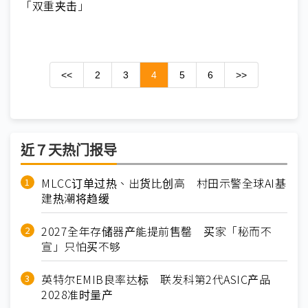
「双重夹击」
<<
2
3
4
5
6
>>
近７天热门报导
MLCC订单过热、出货比创高 村田示警全球AI基
建热潮将趋缓
2027全年存储器产能提前售罄 买家「秘而不
宣」只怕买不够
英特尔EMIB良率达标 联发科第2代ASIC产品
2028准时量产