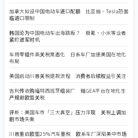
加拿大拟设中国电动车进口配额 比亚迪、Tesla恐面
临进口限制
韩国沦为中国电动车出海跳板？ 极氪、小米等业者
紧盯进军时机
车用零组件高关税常态化 日系车厂加速美国在地化
布局
美国启动川普关税退款流程 消费者后续权益引关注
吉利传收购福特西班牙组装厂 藉GEA平台在地化生
产规避欧盟关税
评析：美国车市「三大真空」压力浮现 关税上调加
剧市场失衡
川普重启欧盟25%汽车重税 欧系车厂深陷美中市场