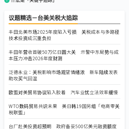
什麽是「关键字追踪」
议题精选－台美关税大追踪
丰田北美市场2025年度陷入亏损 关税成本与多路径
技术投资成沉重负担
丰田年营收首破50万亿日圆大关 示警中东局势与成
本压力冲击2026年度财测
泛德永业：关税影响市场观望情绪浓 新车陆续发表
助攻买气回温
欧盟对美贸易协议陷入胶着 汽车业忧立法效率缓慢
WTO数码贸易共识未果 美日韩19国另组「电商零关
税联盟」
台厂赴美投资超预期 政府备妥500亿美元融资额度