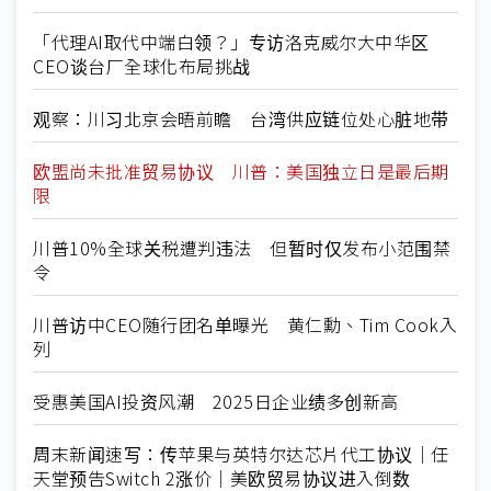
「代理AI取代中端白领？」专访洛克威尔大中华区
CEO谈台厂全球化布局挑战
观察：川习北京会晤前瞻 台湾供应链位处心脏地带
欧盟尚未批准贸易协议 川普：美国独立日是最后期
限
川普10%全球关税遭判违法 但暂时仅发布小范围禁
令
川普访中CEO随行团名单曝光 黄仁勳、Tim Cook入
列
受惠美国AI投资风潮 2025日企业绩多创新高
周末新闻速写：传苹果与英特尔达芯片代工协议｜任
天堂预告Switch 2涨价｜美欧贸易协议进入倒数