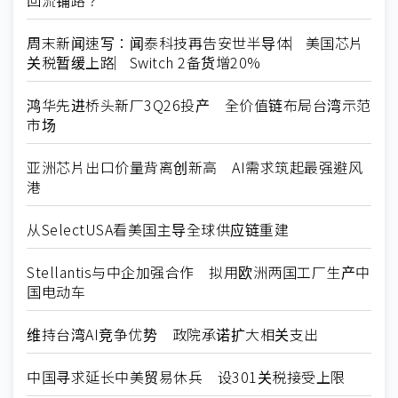
周末新闻速写：闻泰科技再告安世半导体︳美国芯片
关税暂缓上路︳Switch 2备货增20%
鸿华先进桥头新厂3Q26投产 全价值链布局台湾示范
市场
亚洲芯片出口价量背离创新高 AI需求筑起最强避风
港
从SelectUSA看美国主导全球供应链重建
Stellantis与中企加强合作 拟用欧洲两国工厂生产中
国电动车
维持台湾AI竞争优势 政院承诺扩大相关支出
中国寻求延长中美贸易休兵 设301关税接受上限