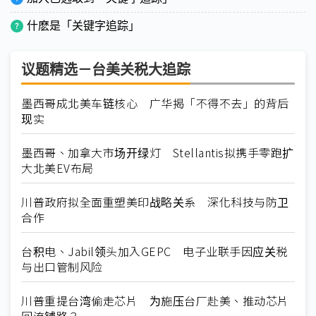
什麽是「关键字追踪」
议题精选－台美关税大追踪
墨西哥成北美车链核心 广华揭「不得不去」的背后
现实
墨西哥、加拿大市场开绿灯 Stellantis拟携手零跑扩
大北美EV布局
川普政府拟全面重塑美印战略关系 深化科技与防卫
合作
台积电、Jabil领头加入GEPC 电子业联手因应关税
与出口管制风险
川普重提台湾偷走芯片 为施压台厂赴美、推动芯片
回流铺路？