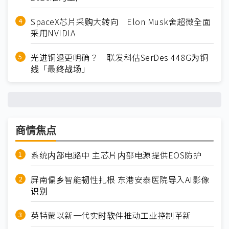
SpaceX芯片采购大转向 Elon Musk舍超微全面
采用NVIDIA
光进铜退更明确？ 联发科估SerDes 448G为铜
线「最终战场」
商情焦点
系统内部电路中 主芯片内部电源提供EOS防护
屏南偏乡智能韧性扎根 东港安泰医院导入AI影像
识别
英特蒙以新一代实时软件推动工业控制革新