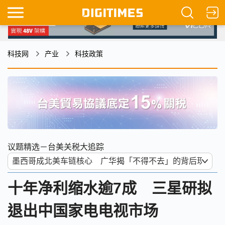
科技网
产业
科技政策
议题精选－台美关税大追踪
十年净利缩水逾7成 三星研拟
退出中国家电电视市场