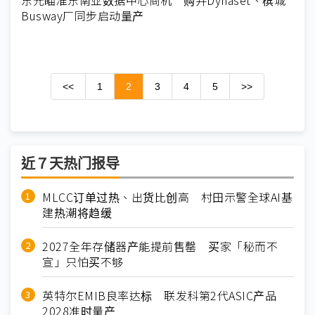
Busway厂同步启动量产
<<
1
2
3
4
5
>>
近７天热门报导
MLCC订单过热、出货比创高 村田示警全球AI基
建热潮将趋缓
2027全年存储器产能提前售罄 买家「秘而不
宣」只怕买不够
英特尔EMIB良率达标 联发科第2代ASIC产品
2028准时量产