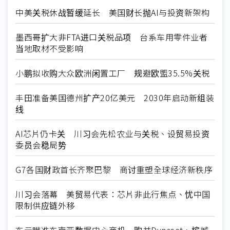
中美关税休战暂缓延长 美国财长抛AI与投资新架构
墨西哥扩大非FTA进口关税品项 台系车用零件业者
当地取材不受影响
小鹏拟收购大众欧洲闲置工厂 规避欧盟35.5%关税
丰田准备美国德州扩产20亿美元 2030年启动新组装
线
AI芯片仍卡关 川习会先松农业与关税、设贸易投资
委员会稳局势
G7各国财政首长齐聚巴黎 商讨重塑全球经济新秩序
川习会落幕 美贸易代表：芯片非此行焦点、忧中国
限制供应链外移
东元瞄准东南亚数据中心商机 购并Dynaset、槟城