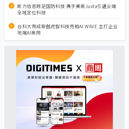
昕力信息跨足国防科技 携手美商Juxta引进尖端
全域定位科技
台科大育成新创虎智科技亮相AI WAVE 主打企业
地端AI商用