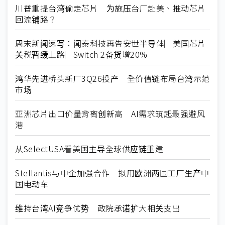
川普重提台湾偷走芯片 为施压台厂赴美、推动芯片
回流铺路？
周末新闻速写：闻泰科技再告安世半导体︳美国芯片
关税暂缓上路︳Switch 2备货增20%
鸿华先进桥头新厂3Q26投产 全价值链布局台湾示范
市场
亚洲芯片出口价量背离创新高 AI需求筑起最强避风
港
从SelectUSA看美国主导全球供应链重建
Stellantis与中企加强合作 拟用欧洲两国工厂生产中
国电动车
维持台湾AI竞争优势 政院承诺扩大相关支出