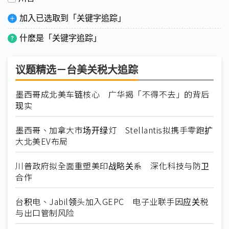
加入已选取到「关键字追踪」
什麽是「关键字追踪」
议题精选－台美关税大追踪
墨西哥成北美车链核心 广华揭「不得不去」的背后
现实
墨西哥、加拿大市场开绿灯 Stellantis拟携手零跑扩
大北美EV布局
川普政府拟全面重塑美印战略关系 深化科技与防卫
合作
台积电、Jabil领头加入GEPC 电子业联手因应关税
与出口管制风险