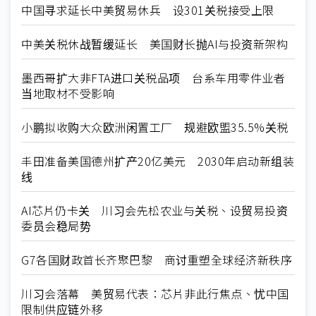
中国寻求延长中美贸易休兵 设301关税接受上限
中美关税休战暂缓延长 美国财长抛AI与投资新架构
墨西哥扩大非FTA进口关税品项 台系车用零件业者
当地取材不受影响
小鹏拟收购大众欧洲闲置工厂 规避欧盟35.5%关税
丰田准备美国德州扩产20亿美元 2030年启动新组装
线
AI芯片仍卡关 川习会先松农业与关税、设贸易投资
委员会稳局势
G7各国财政首长齐聚巴黎 商讨重塑全球经济新秩序
川习会落幕 美贸易代表：芯片非此行焦点、忧中国
限制供应链外移