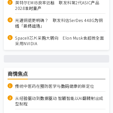
英特尔EMIB良率达标 联发科第2代ASIC产品
2028准时量产
光进铜退更明确？ 联发科估SerDes 448G为铜
线「最终战场」
SpaceX芯片采购大转向 Elon Musk舍超微全面
采用NVIDIA
商情焦点
传统中医药在预防医学与数码健康的新定位
从经验驱动到数据驱动 智颖智能以AI翻转射出成
型制程