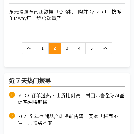
东元瞄准东南亚数据中心商机 购并Dynaset、槟城
Busway厂同步启动量产
<<
1
2
3
4
5
>>
近７天热门报导
MLCC订单过热、出货比创高 村田示警全球AI基
建热潮将趋缓
2027全年存储器产能提前售罄 买家「秘而不
宣」只怕买不够