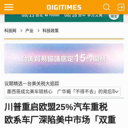
科技网
产业
科技政策
议题精选－台美关税大追踪
川普重启欧盟25%汽车重税
欧系车厂深陷美中市场「双重