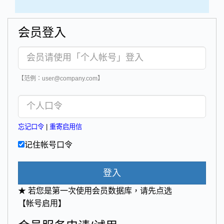
会员登入
【范例：user@company.com】
忘记口令
|
重寄启用信
记住帐号口令
登入
★ 若您是第一次使用会员数据库，请先点选
【帐号启用】