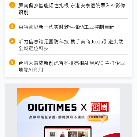
屏南偏乡智能韧性扎根 东港安泰医院导入AI影像
识别
英特蒙以新一代实时软件推动工业控制革新
昕力信息跨足国防科技 携手美商Juxta引进尖端
全域定位科技
台科大育成新创虎智科技亮相AI WAVE 主打企业
地端AI商用