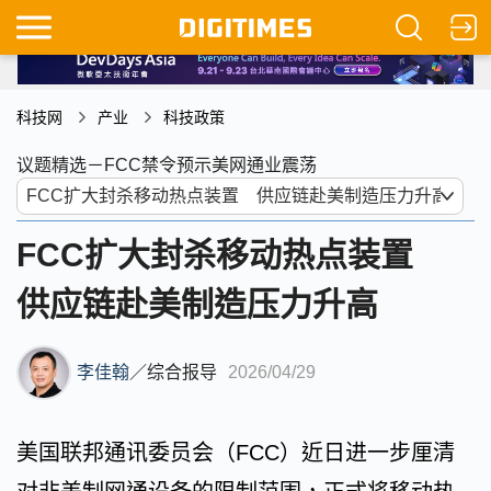
科技网
产业
科技政策
议题精选－FCC禁令预示美网通业震荡
FCC扩大封杀移动热点装置
供应链赴美制造压力升高
李佳翰
／
综合报导
2026/04/29
美国联邦通讯委员会（FCC）近日进一步厘清