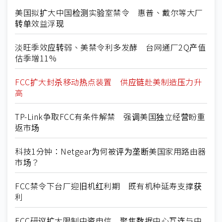
美国拟扩大中国检测实验室禁令 惠普、戴尔等大厂
转单效益浮现
淡旺季效应转弱、美禁令利多发酵 台网通厂2Q产值
估季增11%
FCC扩大封杀移动热点装置 供应链赴美制造压力升
高
TP-Link争取FCC有条件解禁 强调美国独立经营盼重
返市场
科技1分钟：Netgear为何被评为垄断美国家用路由器
市场？
FCC禁令下台厂迎旧机红利期 既有机种延寿支撑获
利
FCC研议扩大限制中资电信 聚焦数据中心互连与中