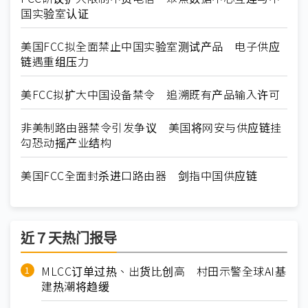
国实验室认证
美国FCC拟全面禁止中国实验室测试产品 电子供应
链遇重组压力
美FCC拟扩大中国设备禁令 追溯既有产品输入许可
非美制路由器禁令引发争议 美国将网安与供应链挂
勾恐动摇产业结构
美国FCC全面封杀进口路由器 剑指中国供应链
近７天热门报导
MLCC订单过热、出货比创高 村田示警全球AI基
建热潮将趋缓