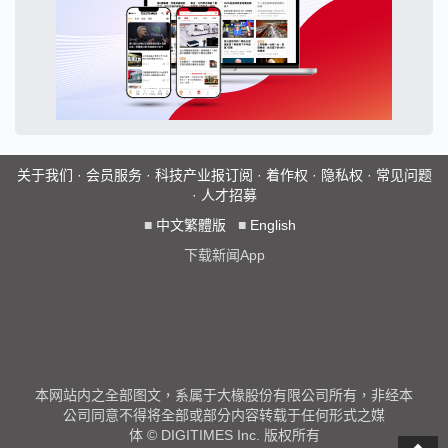
关于我们
·
会员服务
·
科技产业报订阅
·
着作权
·
隐私权
·
常见问题
·
人才招募
■
中文繁體版
■
English
下载新闻App
本网站内之全部图文，系属于大椽股份有限公司所有，非经本
公司同意不得将全部或部分内容转载于任何形式之媒
体 © DIGITIMES Inc. 版权所有