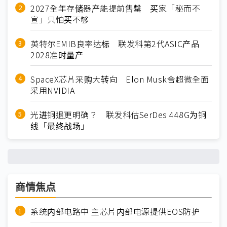
2027全年存储器产能提前售罄 买家「秘而不
宣」只怕买不够
英特尔EMIB良率达标 联发科第2代ASIC产品
2028准时量产
SpaceX芯片采购大转向 Elon Musk舍超微全面
采用NVIDIA
光进铜退更明确？ 联发科估SerDes 448G为铜
线「最终战场」
商情焦点
系统内部电路中 主芯片内部电源提供EOS防护