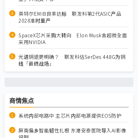
英特尔EMIB良率达标 联发科第2代ASIC产品
2028准时量产
SpaceX芯片采购大转向 Elon Musk舍超微全面
采用NVIDIA
光进铜退更明确？ 联发科估SerDes 448G为铜
线「最终战场」
商情焦点
系统内部电路中 主芯片内部电源提供EOS防护
屏南偏乡智能韧性扎根 东港安泰医院导入AI影像
识别