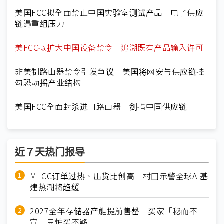
美国FCC拟全面禁止中国实验室测试产品 电子供应
链遇重组压力
美FCC拟扩大中国设备禁令 追溯既有产品输入许可
非美制路由器禁令引发争议 美国将网安与供应链挂
勾恐动摇产业结构
美国FCC全面封杀进口路由器 剑指中国供应链
近７天热门报导
MLCC订单过热、出货比创高 村田示警全球AI基
建热潮将趋缓
2027全年存储器产能提前售罄 买家「秘而不
宣」只怕买不够