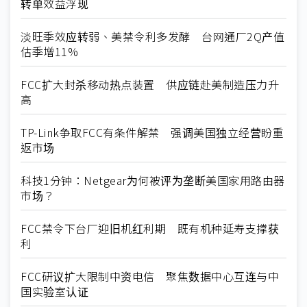
转单效益浮现
淡旺季效应转弱、美禁令利多发酵 台网通厂2Q产值
估季增11%
FCC扩大封杀移动热点装置 供应链赴美制造压力升
高
TP-Link争取FCC有条件解禁 强调美国独立经营盼重
返市场
科技1分钟：Netgear为何被评为垄断美国家用路由器
市场？
FCC禁令下台厂迎旧机红利期 既有机种延寿支撑获
利
FCC研议扩大限制中资电信 聚焦数据中心互连与中
国实验室认证