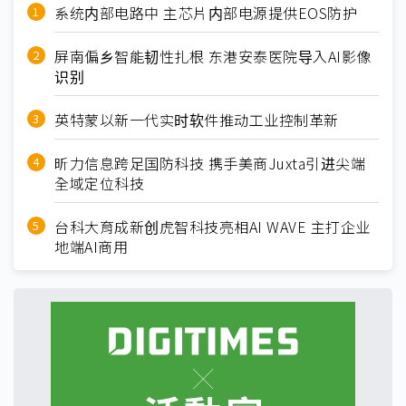
系统内部电路中 主芯片内部电源提供EOS防护
屏南偏乡智能韧性扎根 东港安泰医院导入AI影像
识别
英特蒙以新一代实时软件推动工业控制革新
昕力信息跨足国防科技 携手美商Juxta引进尖端
全域定位科技
台科大育成新创虎智科技亮相AI WAVE 主打企业
地端AI商用