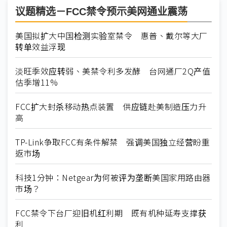
议题精选－FCC禁令预示美网通业震荡
美国拟扩大中国检测实验室禁令 惠普、戴尔等大厂
转单效益浮现
淡旺季效应转弱、美禁令利多发酵 台网通厂2Q产值
估季增11%
FCC扩大封杀移动热点装置 供应链赴美制造压力升
高
TP-Link争取FCC有条件解禁 强调美国独立经营盼重
返市场
科技1分钟：Netgear为何被评为垄断美国家用路由器
市场？
FCC禁令下台厂迎旧机红利期 既有机种延寿支撑获
利