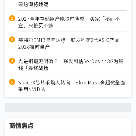
建热潮将趋缓
2027全年存储器产能提前售罄 买家「秘而不
宣」只怕买不够
英特尔EMIB良率达标 联发科第2代ASIC产品
2028准时量产
光进铜退更明确？ 联发科估SerDes 448G为铜
线「最终战场」
SpaceX芯片采购大转向 Elon Musk舍超微全面
采用NVIDIA
商情焦点