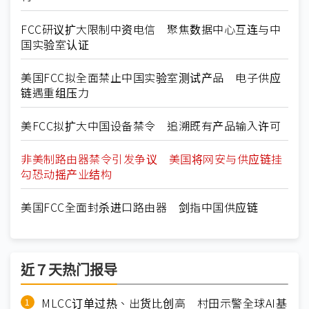
FCC研议扩大限制中资电信 聚焦数据中心互连与中
国实验室认证
美国FCC拟全面禁止中国实验室测试产品 电子供应
链遇重组压力
美FCC拟扩大中国设备禁令 追溯既有产品输入许可
非美制路由器禁令引发争议 美国将网安与供应链挂
勾恐动摇产业结构
美国FCC全面封杀进口路由器 剑指中国供应链
近７天热门报导
MLCC订单过热、出货比创高 村田示警全球AI基