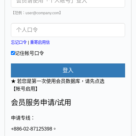
【范例：user@company.com】
忘记口令
|
重寄启用信
记住帐号口令
登入
★ 若您是第一次使用会员数据库，请先点选
【帐号启用】
会员服务申请/试用
申请专线：
+886-02-87125398。