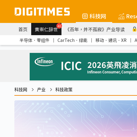
科技网
Res
40
首页
黄崇仁辞世
《百年，并不孤寂》产业导读
半导体．零组件
｜
CarTech．绿能
｜
移动．通讯．XR
｜
科技网
产业
科技政策