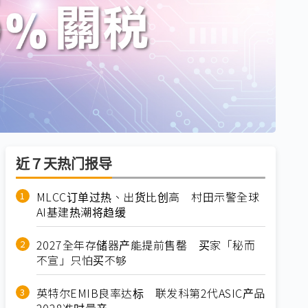
近７天热门报导
MLCC订单过热、出货比创高 村田示警全球
AI基建热潮将趋缓
2027全年存储器产能提前售罄 买家「秘而
不宣」只怕买不够
英特尔EMIB良率达标 联发科第2代ASIC产品
2028准时量产