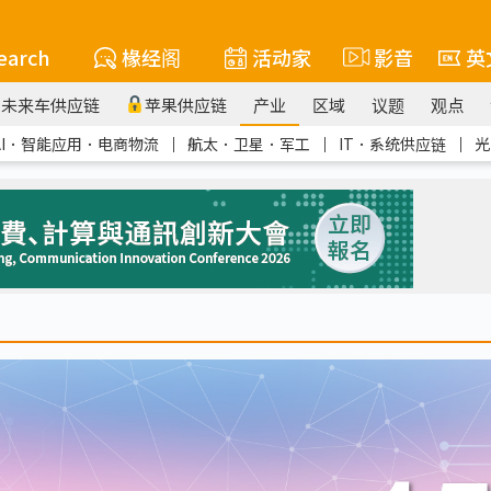
earch
椽经阁
活动家
影音
英
未来车供应链
苹果供应链
产业
区域
议题
观点
AI．智能应用．电商物流
｜
航太．卫星．军工
｜
IT．系统供应链
｜
光