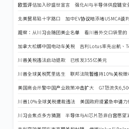
欧盟评估加入矽盛世宣言 强化AI与半导体供应链安
北美贸易陷十字路口 加中EV协议暗添堵USMCA谈
观察：从川习会随团美企名单 看川普外交口袋里的
加拿大松绑中国电动车关税 吉利Lotus率先出航、T
川普关税违法启动退款 已核发355亿美元
川普全球关税死里逃生 联邦法院暂维持10%关税徵
美国商会示警中国产业政策冲击扩大 G7恐流失6,5
川普10%全球关税遭裁违法 美国政府提紧急申请力
川习会焦点多方猜测 半导体与AI芯片恐非白宫愿望