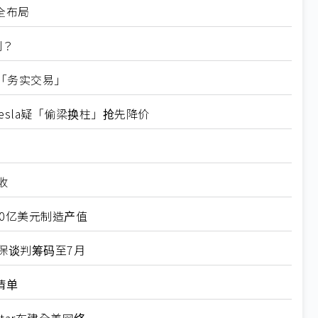
全布局
判？
「务实交易」
esla疑「偷梁换柱」抢先降价
收
00亿美元制造产值
保谈判筹码至7月
清单