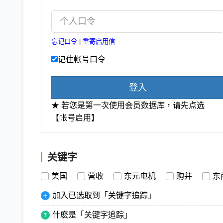
忘记口令
|
重寄启用信
记住帐号口令
登入
★ 若您是第一次使用会员数据库，请先点选
【帐号启用】
关键字
美国
营收
东元电机
购并
东
加入已选取到「关键字追踪」
什麽是「关键字追踪」