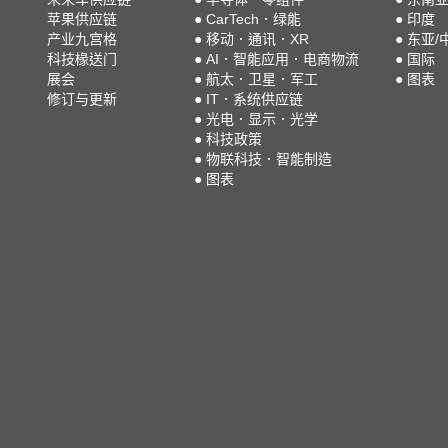
苹果供应链
●
CarTech．绿能
●
印度
产业九宫格
●
移动．通讯．XR
●
东亚/
科技椽送门
●
AI．智能应用．电商物流
●
国际
展会
●
航太．卫星．军工
●
图表
修订与更新
●
IT．系统供应链
●
光电．显示．光学
●
科技政策
●
物联科技．智能制造
●
图表