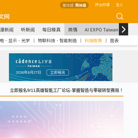
评估申请
登入
繁体版
简体版
文网
漫新闻
听新闻
每日椽真
商情
AI EXPO Taiwan
COM
电．显示．光学
｜
物联科技．智能制造
｜
科技政策
｜
图表
立即报名9/11高雄智能工厂论坛-掌握智造与零碳转型赛局！