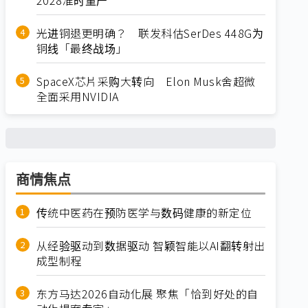
光进铜退更明确？ 联发科估SerDes 448G为
铜线「最终战场」
SpaceX芯片采购大转向 Elon Musk舍超微
全面采用NVIDIA
商情焦点
传统中医药在预防医学与数码健康的新定位
从经验驱动到数据驱动 智颖智能以AI翻转射出
成型制程
东方马达2026自动化展 聚焦「恰到好处的自