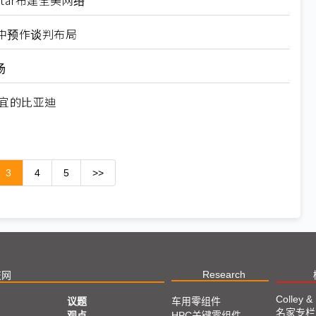
tar布建全美网络
中预作谈判布局
场
宜的比亚迪
3
4
5
>>
Research
技网
Colley &
议题
车用零组件
名家专栏
亚
观点
HPC关键零组件