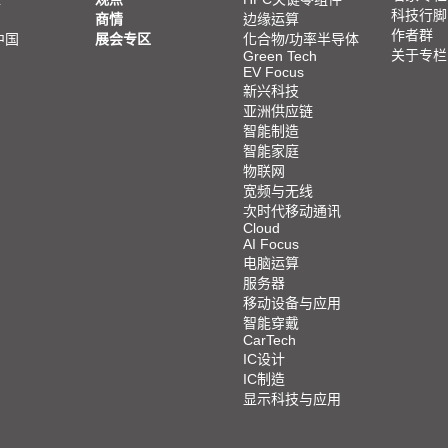
科技行脚
商情
边缘运算
作者群
中国
展会专区
化合物/功率半导体
关于专栏
Green Tech
EV Focus
新兴科技
亚洲供应链
智能制造
智能家庭
物联网
宽频与无线
次时代移动通讯
Cloud
AI Focus
电脑运算
服务器
移动设备与应用
智能穿戴
CarTech
IC设计
IC制造
显示科技与应用