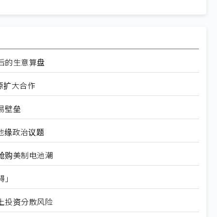
后的生意算盘
源扩大合作
易壁垒
地缘政治议题
抢购美制电池潮
碍」
土投资分散风险