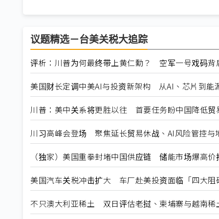
议题精选－台美关税大追踪
评析：川普为何最终带上黄仁勳？ 空军一号戏码背
美国财长定调中美AI与投资新架构 从AI、芯片到能
川普：美中关系将更胜以往 首要任务盼中国降低贸
川习高峰会登场 聚焦延长贸易休战、AI风险管控与
（独家）美国重拳封堵中国供应链 储能市场爆高价
美国汽车关税冲击扩大 车厂赴美投资面临「四大阻
不只澳大利亚稀土 双日评估老挝、柬埔寨与越南稀