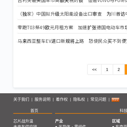
吉利突破美国车市高额关税封锁 借道Volvo与Poles
（独家）中国拟升级太阳能设备出口审查 为川普访
零跑T03祭49欧元月租方案 加速扩张德国电动车市
马来西亚整车EV进口新规将上路 恐使民众买不到便
<<
1
2
关于我们
服务说明
着作权
隐私权
常见问题
|
|
|
|
|
首页
科
芯片战升温
产业
区域
未来车供应链
●
半导体．零组件
●
东南