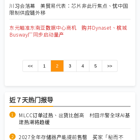
川习会落幕 美贸易代表：芯片非此行焦点、忧中国
限制供应链外移
东元瞄准东南亚数据中心商机 购并Dynaset、槟城
Busway厂同步启动量产
<<
1
2
3
4
5
>>
近７天热门报导
MLCC订单过热、出货比创高 村田示警全球AI基
建热潮将趋缓
2027全年存储器产能提前售罄 买家「秘而不