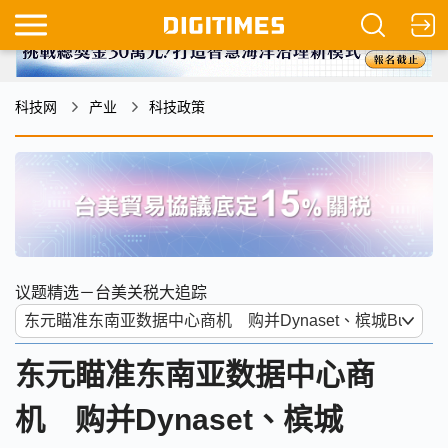
科技网
产业
科技政策
议题精选－台美关税大追踪
东元瞄准东南亚数据中心商
机 购并Dynaset、槟城