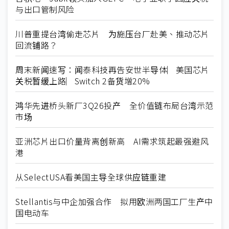
与出口管制风险
川普重提台湾偷走芯片 为施压台厂赴美、推动芯片
回流铺路？
周末新闻速写：闻泰科技再告安世半导体︳美国芯片
关税暂缓上路︳Switch 2备货增20%
鸿华先进桥头新厂3Q26投产 全价值链布局台湾示范
市场
亚洲芯片出口价量背离创新高 AI需求筑起最强避风
港
从SelectUSA看美国主导全球供应链重建
Stellantis与中企加强合作 拟用欧洲两国工厂生产中
国电动车