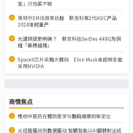
宣」只怕买不够
英特尔EMIB良率达标 联发科第2代ASIC产品
2028准时量产
光进铜退更明确？ 联发科估SerDes 448G为铜
线「最终战场」
SpaceX芯片采购大转向 Elon Musk舍超微全面
采用NVIDIA
商情焦点
传统中医药在预防医学与数码健康的新定位
从经验驱动到数据驱动 智颖智能以AI翻转射出成