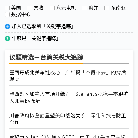
美国
营收
东元电机
购并
东南亚
数据中心
加入已选取到「关键字追踪」
什麽是「关键字追踪」
议题精选－台美关税大追踪
墨西哥成北美车链核心 广华揭「不得不去」的背后
现实
墨西哥、加拿大市场开绿灯 Stellantis拟携手零跑扩
大北美EV布局
川普政府拟全面重塑美印战略关系 深化科技与防卫
合作
台积电、Jabil领头加入GEPC 电子业联手因应关税