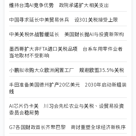
维持台湾AI竞争优势 政院承诺扩大相关支出
中国寻求延长中美贸易休兵 设301关税接受上限
中美关税休战暂缓延长 美国财长抛AI与投资新架构
墨西哥扩大非FTA进口关税品项 台系车用零件业者
当地取材不受影响
小鹏拟收购大众欧洲闲置工厂 规避欧盟35.5%关税
丰田准备美国德州扩产20亿美元 2030年启动新组装
线
AI芯片仍卡关 川习会先松农业与关税、设贸易投资
委员会稳局势
G7各国财政首长齐聚巴黎 商讨重塑全球经济新秩序