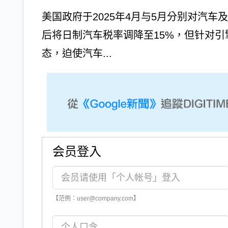
美国政府于2025年4月与5月分别对汽车
后将日制汽车税率调降至15%，但针对
态，迫使汽车...
会员登入
【范例：user@company.com】