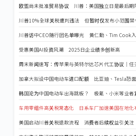
欧盟尚未批准贸易协议 川普：美国独立日是最后期
川普10%全球关税遭判违法 但暂时仅发布小范围禁
川普访中CEO随行团名单曝光 黄仁勳、Tim Cook
受惠美国AI投资风潮 2025日企业绩多创新高
周末新闻速写：传苹果与英特尔达芯片代工协议｜任天堂
加拿大拟设中国电动车进口配额 比亚迪、Tesla恐
韩国沦为中国电动车出海跳板？ 极氪、小米等业者
车用零组件高关税常态化 日系车厂加速美国在地化
美国启动川普关税退款流程 消费者后续权益引关注