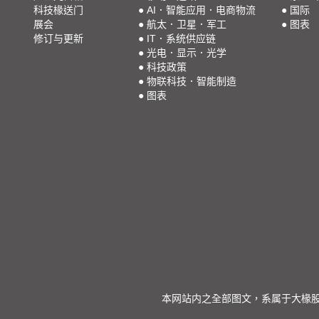
科技椽送门
●
AI．智能应用．电商物流
●
国际
展会
●
航太．卫星．军工
●
图表
修订与更新
●
IT．系统供应链
●
光电．显示．光学
●
科技政策
●
物联科技．智能制造
●
图表
本网站内之全部图文，系属于大椽股份有