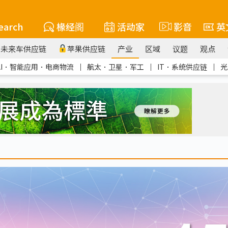
earch
椽经阁
活动家
影音
英
未来车供应链
苹果供应链
产业
区域
议题
观点
AI．智能应用．电商物流
｜
航太．卫星．军工
｜
IT．系统供应链
｜
光