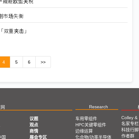
产规避欧盟关税
剧市场失衡
「双重夹击」
4
5
6
>>
Research
技网
Colley &
议题
车用零组件
名家专栏
亚
观点
HPC关键零组件
科技行脚
商情
边缘运算
作者群
中国
展会专区
化合物/功率半导体