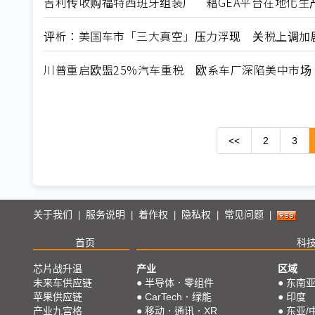
吉利传收购福特西班牙组装厂 藉GEA平台在地化生
评析：美国车市「三大真空」压力浮现 关税上调加
川普重启欧盟25%汽车重税 欧系车厂深陷美中市场
<<
2
3
关于我们
服务说明
着作权
隐私权
常见问题
|
|
|
|
|
首页
科
芯片战升温
产业
区域
未来车供应链
●
半导体．零组件
●
东南
苹果供应链
●
CarTech．绿能
●
印度
产业九宫格
●
移动．通讯．XR
●
东亚/