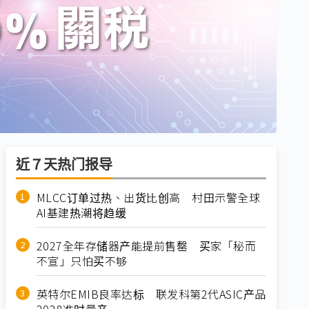
近７天热门报导
MLCC订单过热、出货比创高 村田示警全球
AI基建热潮将趋缓
2027全年存储器产能提前售罄 买家「秘而
不宣」只怕买不够
英特尔EMIB良率达标 联发科第2代ASIC产品
2028准时量产