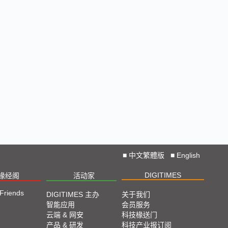
■
中文繁體版
■
English
DIGITIMES
椽经阁
活动家
 Friends
DIGITIMES 主办
关于我们
智能应用
会员服务
云端 & 网安
科技椽送门
产品 & 研发
科技产业报订阅