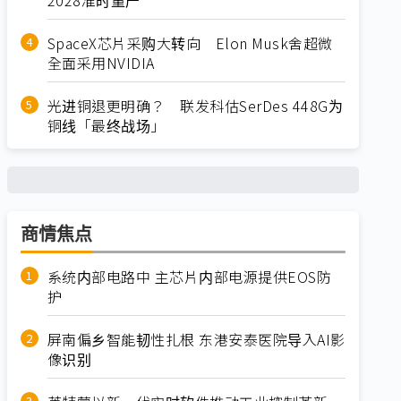
SpaceX芯片采购大转向 Elon Musk舍超微
全面采用NVIDIA
光进铜退更明确？ 联发科估SerDes 448G为
铜线「最终战场」
商情焦点
系统内部电路中 主芯片内部电源提供EOS防
护
屏南偏乡智能韧性扎根 东港安泰医院导入AI影
像识别