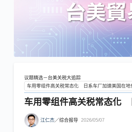
议题精选－台美关税大追踪
车用零组件高关税常态化 
江仁杰
／
综合报导
2026/05/07