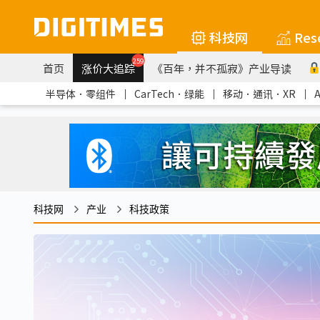
科技网
Res
259
首页
涨价大追踪
《百年，并不孤寂》产业导读
半导体．零组件
｜
CarTech．绿能
｜
移动．通讯．XR
｜
科技网
产业
科技政策