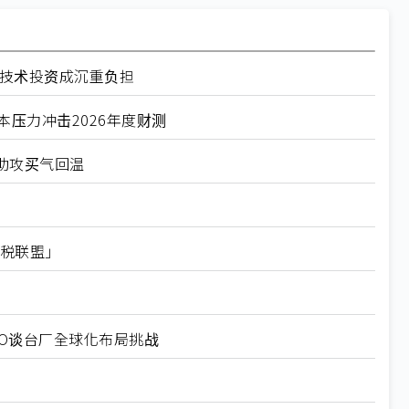
径技术投资成沉重负担
压力冲击2026年度财测
助攻买气回温
关税联盟」
EO谈台厂全球化布局挑战