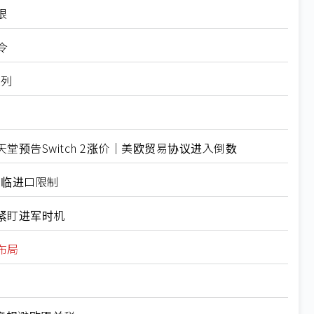
限
令
入列
预告Switch 2涨价｜美欧贸易协议进入倒数
面临进口限制
紧盯进军时机
布局