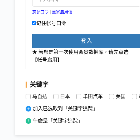
忘记口令
|
重寄启用信
记住帐号口令
登入
★ 若您是第一次使用会员数据库，请先点选
【帐号启用】
关键字
马自达
日本
丰田汽车
美国
加入已选取到「关键字追踪」
什麽是「关键字追踪」