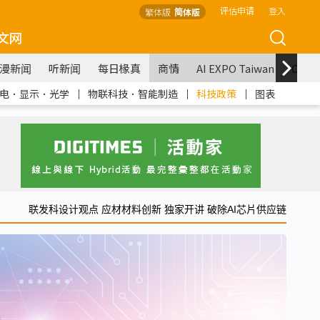
评估申请
登入
繁体版
简体版
文网
漫新闻
听新闻
每日椽真
商情
AI EXPO Taiwan
COM
电．显示．光学
｜
物联科技．智能制造
｜
科技政策
｜
图表
联发科设计观点 应材材料创新 独家开讲 破除AI芯片供应链