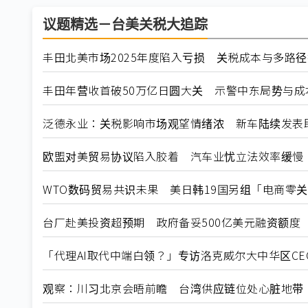
议题精选－台美关税大追踪
丰田北美市场2025年度陷入亏损 关税成本与多路
丰田年营收首破50万亿日圆大关 示警中东局势与成本
泛德永业：关税影响市场观望情绪浓 新车陆续发表
欧盟对美贸易协议陷入胶着 汽车业忧立法效率缓慢
WTO数码贸易共识未果 美日韩19国另组「电商零
台厂赴美投资超预期 政府备妥500亿美元融资额度
「代理AI取代中端白领？」专访洛克威尔大中华区C
观察：川习北京会晤前瞻 台湾供应链位处心脏地带