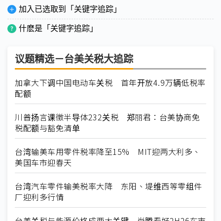
加入已选取到「关键字追踪」
什麽是「关键字追踪」
议题精选－台美关税大追踪
加拿大下调中国电动车关税 首年开放4.9万辆低税率
配额
川普扬言课徵半导体232关税 郑丽君：台美协商免
税配额与豁免清单
台湾输美车用零件税率降至15% MIT迎两大利多、
美国车市迎春天
台湾汽车零件输美税率大降 东阳、堤维西等零组件
厂迎利多行情
台美关税与能源价格成两大关键 尚腾看好2H26车市