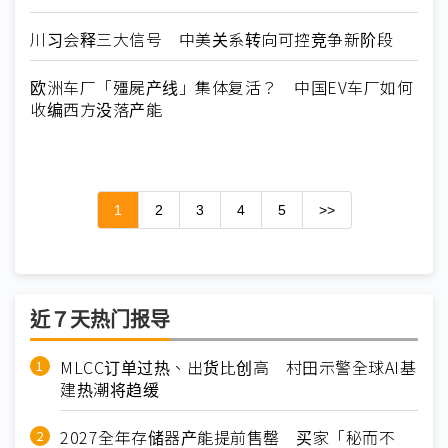
川习会释三大信号 中美关系转向可控竞争新阶段
欧洲车厂「殭屍产线」集体复活？ 中国EV车厂如何
收编西方没落产能
1
2
3
4
5
>>
近７天热门报导
MLCC订单过热、出货比创高 村田示警全球AI基
建热潮将趋缓
2027全年存储器产能提前售罄 买家「秘而不