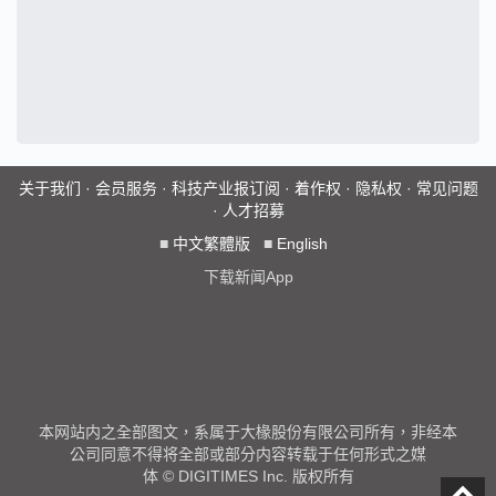
关于我们
·
会员服务
·
科技产业报订阅
·
着作权
·
隐私权
·
常见问题
·
人才招募
■
中文繁體版
■
English
下载新闻App
本网站内之全部图文，系属于大椽股份有限公司所有，非经本
公司同意不得将全部或部分内容转载于任何形式之媒
体 © DIGITIMES Inc. 版权所有