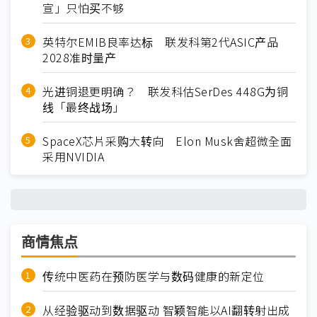
宣」只怕买不够
英特尔EMIB良率达标 联发科第2代ASIC产品
2028准时量产
光进铜退更明确？ 联发科估SerDes 448G为铜
线「最终战场」
SpaceX芯片采购大转向 Elon Musk舍超微全面
采用NVIDIA
商情焦点
传统中医药在预防医学与数码健康的新定位
从经验驱动到数据驱动 智颖智能以AI翻转射出成