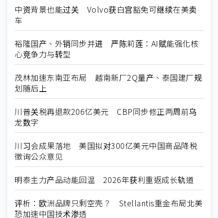
中资背景也能过关 Volvo获白宫豁免可继续在美卖
车
裕隆国产、外销同步并进 严陈莉莲：AI赋能强化核
心竞争力与转型
茂林加速东南亚布局 越南新厂2Q量产、泰国建厂规
划随后上
川普关税再退款206亿美元 CBP同步修正两周前乌
龙数字
川习会成果落地 美国拟对300亿美元中国商品降税
徵询公众意见
明泰主力产品动能回温 2026年获利重返成长轨道
评析：欧洲品牌只剩空壳？ Stellantis重金布局北美
恐加速中国技术渗透