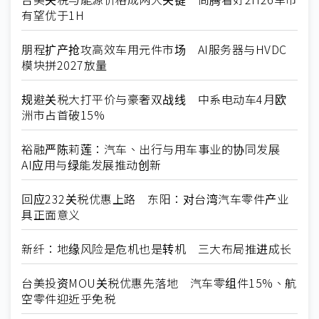
有望优于1H
朋程扩产抢攻高效车用元件市场 AI服务器与HVDC
模块拼2027放量
规避关税大打平价与豪奢双战线 中系电动车4月欧
洲市占首破15%
裕融严陈莉莲：汽车、出行与用车事业的协同发展
AI应用与绿能发展推动创新
回应232关税优惠上路 东阳：对台湾汽车零件产业
具正面意义
新纤：地缘风险是危机也是转机 三大布局推进成长
台美投资MOU关税优惠先落地 汽车零组件15%、航
空零件迎近乎免税