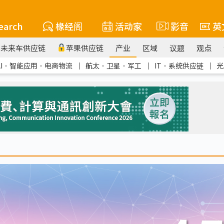
earch
椽经阁
活动家
影音
英
未来车供应链
苹果供应链
产业
区域
议题
观点
AI．智能应用．电商物流
｜
航太．卫星．军工
｜
IT．系统供应链
｜
光