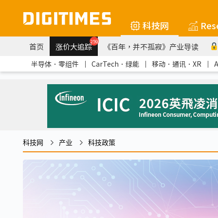
科技网
Res
259
首页
涨价大追踪
《百年，并不孤寂》产业导读
半导体．零组件
｜
CarTech．绿能
｜
移动．通讯．XR
｜
科技网
产业
科技政策