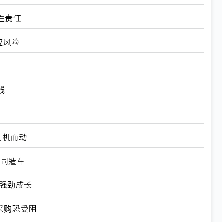
性责任
应风险
钱
伺机而动
共同造车
拼强劲成长
备采购恐受阻