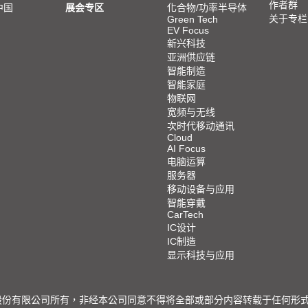
作者群
中国
展会专区
化合物/功率半导体
关于专栏
Green Tech
EV Focus
新兴科技
亚洲供应链
智能制造
智能家庭
物联网
宽频与无线
次时代移动通讯
Cloud
AI Focus
电脑运算
服务器
移动设备与应用
智能穿戴
CarTech
IC设计
IC制造
显示科技与应用
限公司所有，非经本公司同意不得将全部或部分内容转载于任何形式之媒体 © 