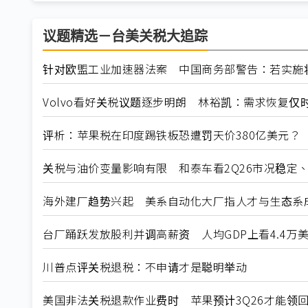
议题精选－台美关税大追踪
针对欧盟工业加速器法案 中国商务部警告：若实施
Volvo看好关税议题逐步明朗 林裕凯：需求恢复仅
评析：苹果税在印度踢铁板恐遭罚天价380亿美元？
关税与油价变量影响有限 和泰车看2Q26市况稳定、2
海外建厂趋势兴起 美系自动化大厂指人才与生态系
台厂踊跃发放股利并调高薪资 人均GDP上看4.4万
川普点评关税退税：不申请才是聪明举动
美国非法关税退款作业费时 苹果预计3Q26才能领