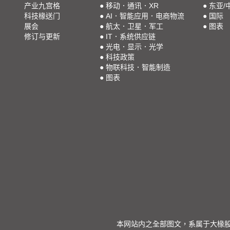
产业九宫格
●
移动．通讯．XR
●
东亚/
科技椽送门
●
AI．智能应用．电商物流
●
国际
展会
●
航太．卫星．军工
●
图表
修订与更新
●
IT．系统供应链
●
光电．显示．光学
●
科技政策
●
物联科技．智能制造
●
图表
本网站内之全部图文，系属于大椽股份有