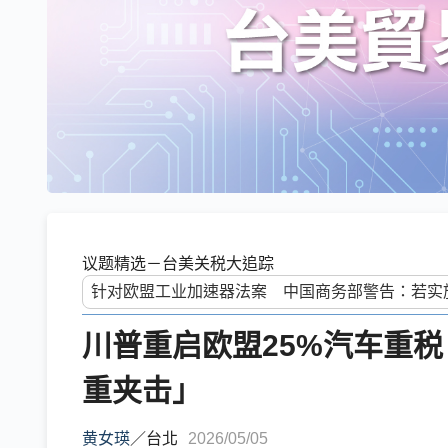
议题精选－台美关税大追踪
川普重启欧盟25%汽车重
重夹击」
黄女瑛
／
台北
2026/05/05