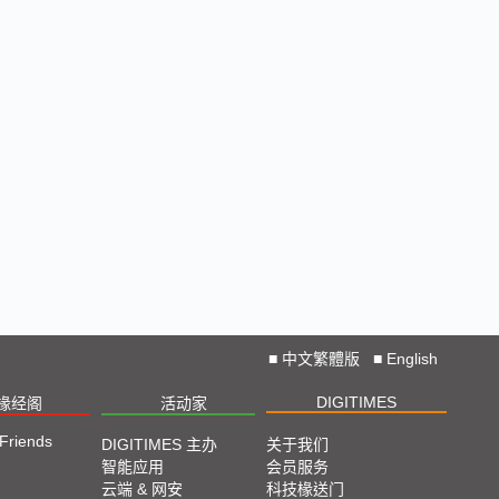
■
中文繁體版
■
English
DIGITIMES
椽经阁
活动家
 Friends
DIGITIMES 主办
关于我们
智能应用
会员服务
云端 & 网安
科技椽送门