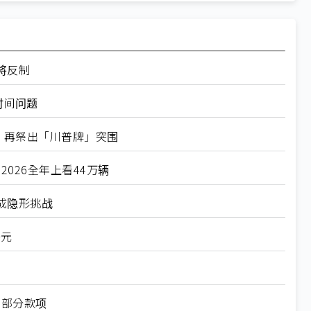
将反制
时间问题
 再祭出「川普牌」突围
026全年上看44万辆
成隐形挑战
美元
回部分款项