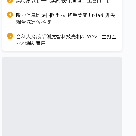
英特蒙以新一代实时软件推动工业控制革新
昕力信息跨足国防科技 携手美商Juxta引进尖
端全域定位科技
台科大育成新创虎智科技亮相AI WAVE 主打企
业地端AI商用