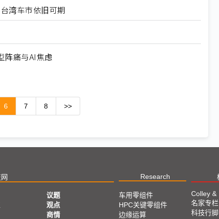
6台湾车市依旧可期
阵痛与AI焦虑
6
7
8
>>
Research
技网
Colley &
议题
车用零组件
名家专栏
亚
观点
HPC关键零组件
科技行脚
商情
边缘运算