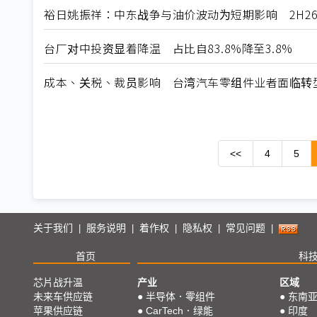
裕日姚振祥：中东战争与油价波动为短期影响 2H2
台厂对中投资显着降温 占比自83.8%降至3.8%
成本、关税、裁员影响 台湾汽车零组件业者面临转型
<<
4
5
关于我们
服务说明
着作权
隐私权
常见问题
|
|
|
|
|
首页
科
芯片战升温
产业
区域
未来车供应链
●
半导体．零组件
●
东南
苹果供应链
●
CarTech．绿能
●
印度