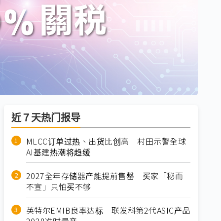
近７天热门报导
MLCC订单过热、出货比创高 村田示警全球
AI基建热潮将趋缓
2027全年存储器产能提前售罄 买家「秘而
不宣」只怕买不够
英特尔EMIB良率达标 联发科第2代ASIC产品
2028准时量产