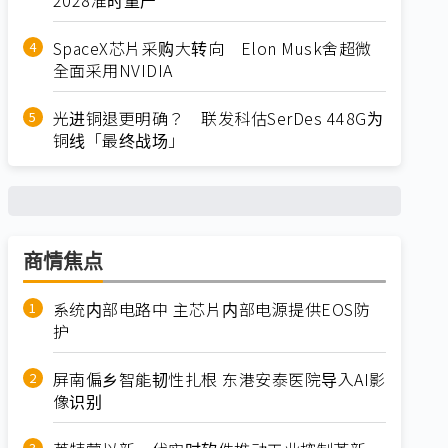
SpaceX芯片采购大转向 Elon Musk舍超微
全面采用NVIDIA
光进铜退更明确？ 联发科估SerDes 448G为
铜线「最终战场」
商情焦点
系统内部电路中 主芯片内部电源提供EOS防
护
屏南偏乡智能韧性扎根 东港安泰医院导入AI影
像识别