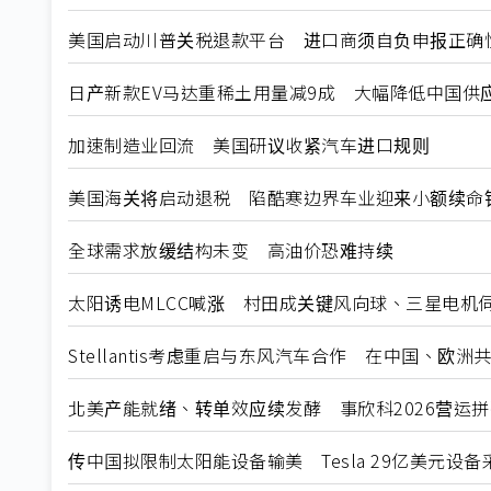
美国启动川普关税退款平台 进口商须自负申报正确
日产新款EV马达重稀土用量减9成 大幅降低中国供
加速制造业回流 美国研议收紧汽车进口规则
美国海关将启动退税 陷酷寒边界车业迎来小额续命
全球需求放缓结构未变 高油价恐难持续
太阳诱电MLCC喊涨 村田成关键风向球、三星电机
Stellantis考虑重启与东风汽车合作 在中国、欧洲
北美产能就绪、转单效应续发酵 事欣科2026营运
传中国拟限制太阳能设备输美 Tesla 29亿美元设