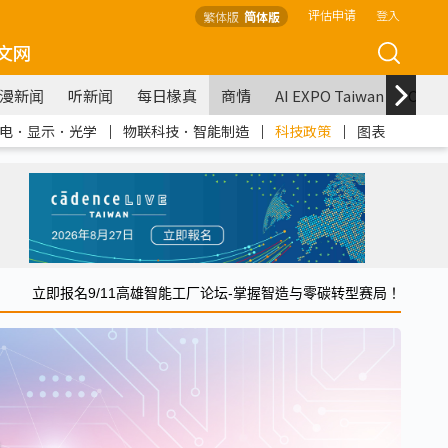
评估申请
登入
繁体版
简体版
文网
漫新闻
听新闻
每日椽真
商情
AI EXPO Taiwan
COM
电．显示．光学
｜
物联科技．智能制造
｜
科技政策
｜
图表
立即报名9/11高雄智能工厂论坛-掌握智造与零碳转型赛局！