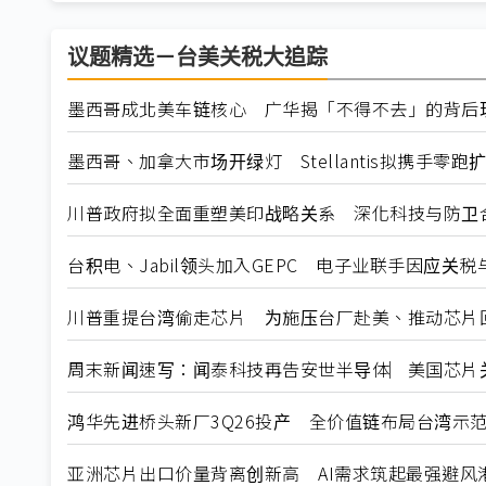
议题精选－台美关税大追踪
墨西哥成北美车链核心 广华揭「不得不去」的背后
墨西哥、加拿大市场开绿灯 Stellantis拟携手零跑
川普政府拟全面重塑美印战略关系 深化科技与防卫
台积电、Jabil领头加入GEPC 电子业联手因应关
川普重提台湾偷走芯片 为施压台厂赴美、推动芯片
周末新闻速写：闻泰科技再告安世半导体︳美国芯片关税暂
鸿华先进桥头新厂3Q26投产 全价值链布局台湾示
亚洲芯片出口价量背离创新高 AI需求筑起最强避风