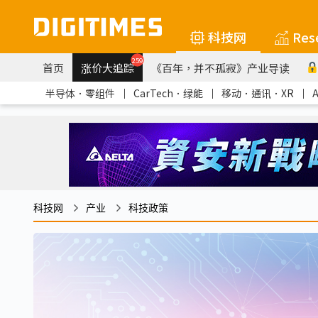
科技网
Res
259
首页
涨价大追踪
《百年，并不孤寂》产业导读
半导体．零组件
｜
CarTech．绿能
｜
移动．通讯．XR
｜
科技网
产业
科技政策