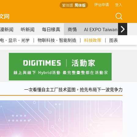
评估申请
登入
繁体版
简体版
文网
漫新闻
听新闻
每日椽真
商情
AI EXPO Taiwan
COM
电．显示．光学
｜
物联科技．智能制造
｜
科技政策
｜
图表
一次看懂自主工厂技术蓝图，抢先布局下一波竞争力