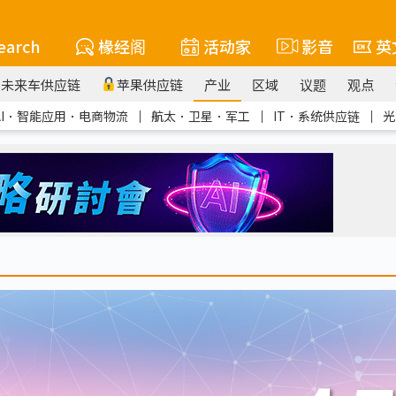
earch
椽经阁
活动家
影音
英
未来车供应链
苹果供应链
产业
区域
议题
观点
AI．智能应用．电商物流
｜
航太．卫星．军工
｜
IT．系统供应链
｜
光