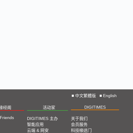
■
中文繁體版
■
English
DIGITIMES
椽经阁
活动家
 Friends
DIGITIMES 主办
关于我们
智能应用
会员服务
云端 & 网安
科技椽送门