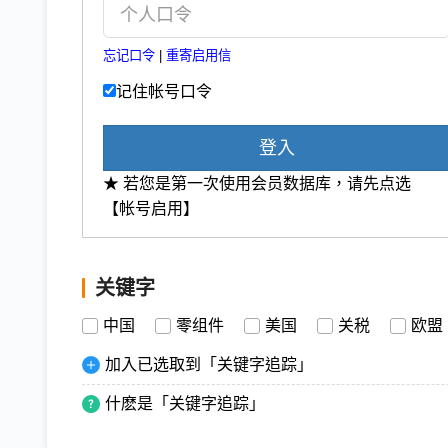
忘记口令
|
重寄启用信
记住帐号口令
登入
★ 若您是第一次使用会员数据库，请先点选
【帐号启用】
关键字
中国
零组件
美国
关税
欧盟
加入已选取到「关键字追踪」
什麽是「关键字追踪」