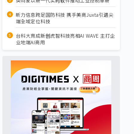
英特蒙以新一代实时软件推动工业控制革新
昕力信息跨足国防科技 携手美商Juxta引进尖
端全域定位科技
台科大育成新创虎智科技亮相AI WAVE 主打企
业地端AI商用