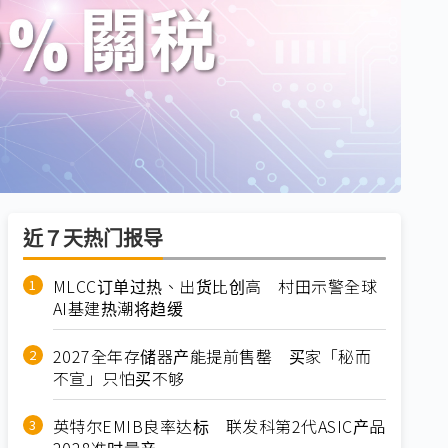
近７天热门报导
MLCC订单过热、出货比创高 村田示警全球
AI基建热潮将趋缓
2027全年存储器产能提前售罄 买家「秘而
不宣」只怕买不够
英特尔EMIB良率达标 联发科第2代ASIC产品
2028准时量产