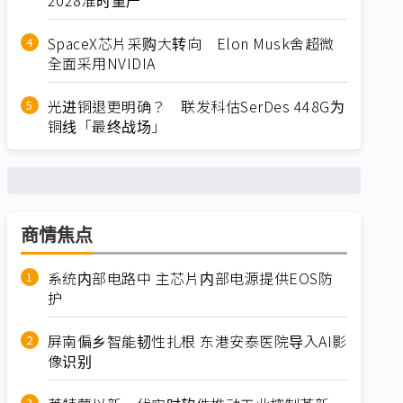
SpaceX芯片采购大转向 Elon Musk舍超微
全面采用NVIDIA
光进铜退更明确？ 联发科估SerDes 448G为
铜线「最终战场」
商情焦点
系统内部电路中 主芯片内部电源提供EOS防
护
屏南偏乡智能韧性扎根 东港安泰医院导入AI影
像识别