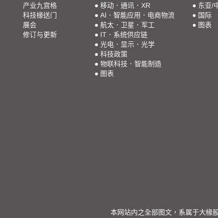
产业九宫格
●
移动．通讯．XR
●
东亚/
科技椽送门
●
AI．智能应用．电商物流
●
国际
展会
●
航太．卫星．军工
●
图表
修订与更新
●
IT．系统供应链
●
光电．显示．光学
●
科技政策
●
物联科技．智能制造
●
图表
本网站内之全部图文，系属于大椽股份有