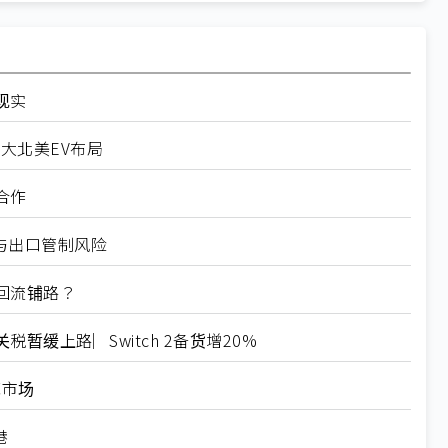
现实
扩大北美EV布局
合作
税与出口管制风险
回流铺路？
缓上路︳Switch 2备货增20%
范市场
港