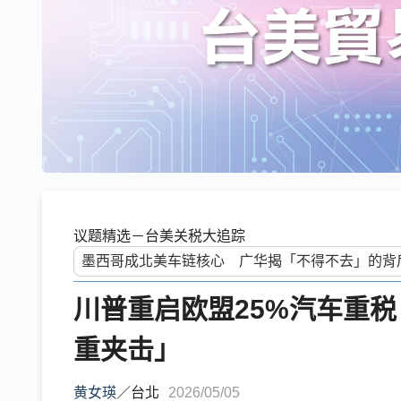
议题精选－台美关税大追踪
川普重启欧盟25%汽车重
重夹击」
黄女瑛
／
台北
2026/05/05