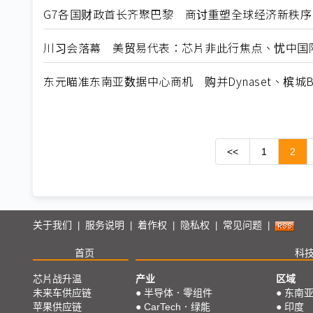
G7各国财政首长齐聚巴黎 商讨重塑全球经济新秩序
川习会落幕 美贸易代表：芯片非此行焦点、忧中国
东元瞄准东南亚数据中心商机 购并Dynaset、槟城B
<<
1
2
关于我们
服务说明
着作权
隐私权
常见问题
|
|
|
|
|
首页
科
芯片战升温
产业
区域
未来车供应链
●
半导体．零组件
●
东南
苹果供应链
●
CarTech．绿能
●
印度