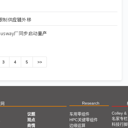
限制供应链外移
usway厂同步启动量产
3
4
5
>>
Research
技网
Colley &
议题
车用零组件
名家专栏
亚
观点
HPC关键零组件
科技行脚
商情
边缘运算