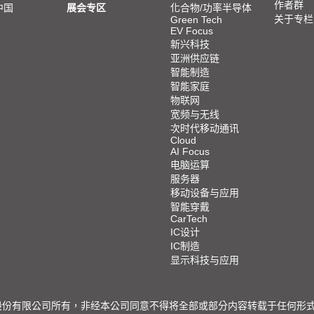
作者群
中国
展会专区
化合物/功率半导体
关于专栏
Green Tech
EV Focus
新兴科技
亚洲供应链
智能制造
智能家庭
物联网
宽频与无线
次时代移动通讯
Cloud
AI Focus
电脑运算
服务器
移动设备与应用
智能穿戴
CarTech
IC设计
IC制造
显示科技与应用
限公司所有，非经本公司同意不得将全部或部分内容转载于任何形式之媒体 © 