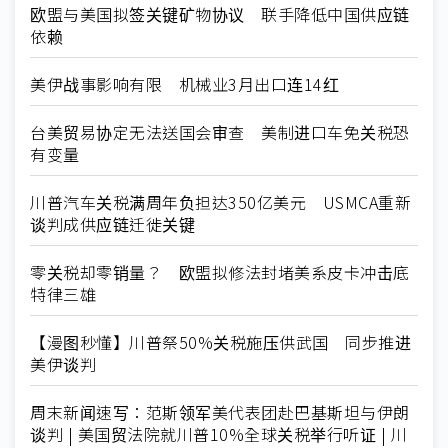
欧盟与美国拟签关键矿物协议 联手降低中国供应链
依赖
美伊战事影响有限 机械业3月出口连14红
台美贸易协定无法送国会审查 美制进口车免关税恐
有变量
川普汽车关税满周年负担达350亿美元 USMCA重新
谈判成供应链迁徙关键
零关税却零销量？ 欧盟拟修法封堵美系皮卡冲击底
特律三雄
【漫图秒懂】川普祭50%关税施压供武国 同步推进
美伊谈判
周末新闻速写：范斯领军美代表团赴巴基斯坦与伊朗
谈判 | 美国贸法院就川普10%全球关税举行听证 | 川