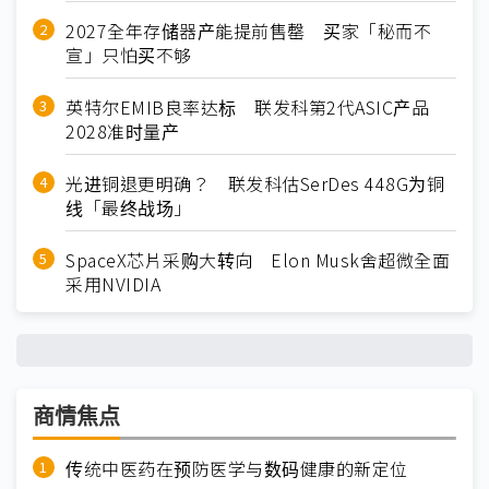
2027全年存储器产能提前售罄 买家「秘而不
宣」只怕买不够
英特尔EMIB良率达标 联发科第2代ASIC产品
2028准时量产
光进铜退更明确？ 联发科估SerDes 448G为铜
线「最终战场」
SpaceX芯片采购大转向 Elon Musk舍超微全面
采用NVIDIA
商情焦点
传统中医药在预防医学与数码健康的新定位