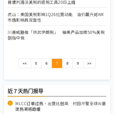
普遭判违法关税的退税工具20日上线
虎山：美国关税影响1Q26拉货动能 油价飙升对AM
市场影响具双面性
川普威胁推「供武伊朗税」 输美产品加徵50%关税
剑指中俄
<<
5
6
7
8
9
>>
近７天热门报导
MLCC订单过热、出货比创高 村田示警全球AI基
建热潮将趋缓