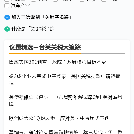
汽车产业
加入已选取到「关键字追踪」
什麽是「关键字追踪」
议题精选－台美关税大追踪
因应美国301调查 政院：政府核心目标不变
逾8成企业未完成电子登录 美国关税退款申请恐遭
拒
美伊酝酿延长停火 中东局势难解或牵动中美对峙风
险
欧洲成大众1Q避风港 应对美、中雪崩式下跌
莫迪与川普讨论荷莫兹海峡情势 称已从俄、伊、委