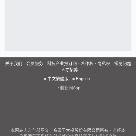
关于我们
·
会员服务
·
科技产业报订阅
·
着作权
·
隐私权
·
常见问题
·
人才招募
■
中文繁體版
■
English
下载新闻App
本网站内之全部图文，系属于大椽股份有限公司所有，非经本