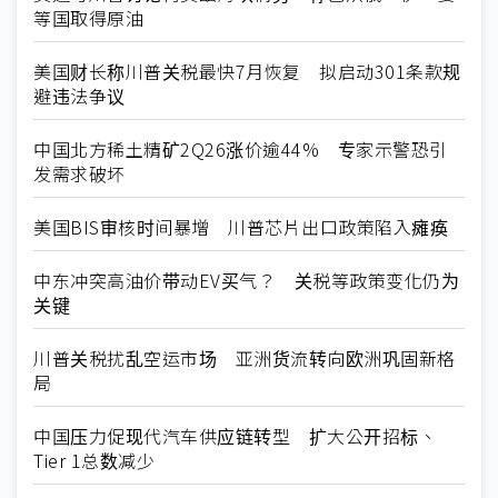
等国取得原油
美国财长称川普关税最快7月恢复 拟启动301条款规
避违法争议
中国北方稀土精矿2Q26涨价逾44% 专家示警恐引
发需求破坏
美国BIS审核时间暴增 川普芯片出口政策陷入瘫痪
中东冲突高油价带动EV买气？ 关税等政策变化仍为
关键
川普关税扰乱空运市场 亚洲货流转向欧洲巩固新格
局
中国压力促现代汽车供应链转型 扩大公开招标、
Tier 1总数减少