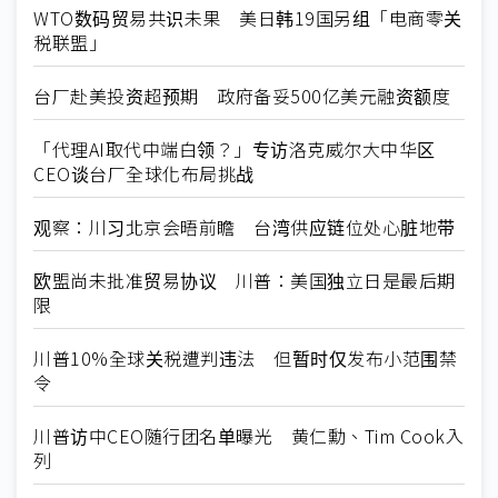
WTO数码贸易共识未果 美日韩19国另组「电商零关
税联盟」
台厂赴美投资超预期 政府备妥500亿美元融资额度
「代理AI取代中端白领？」专访洛克威尔大中华区
CEO谈台厂全球化布局挑战
观察：川习北京会晤前瞻 台湾供应链位处心脏地带
欧盟尚未批准贸易协议 川普：美国独立日是最后期
限
川普10%全球关税遭判违法 但暂时仅发布小范围禁
令
川普访中CEO随行团名单曝光 黄仁勳、Tim Cook入
列