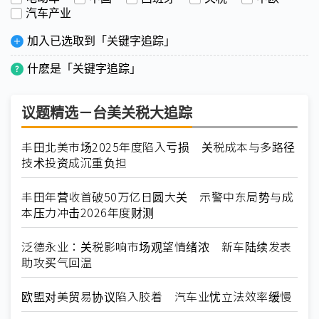
汽车产业
加入已选取到「关键字追踪」
什麽是「关键字追踪」
议题精选－台美关税大追踪
丰田北美市场2025年度陷入亏损 关税成本与多路径
技术投资成沉重负担
丰田年营收首破50万亿日圆大关 示警中东局势与成
本压力冲击2026年度财测
泛德永业：关税影响市场观望情绪浓 新车陆续发表
助攻买气回温
欧盟对美贸易协议陷入胶着 汽车业忧立法效率缓慢