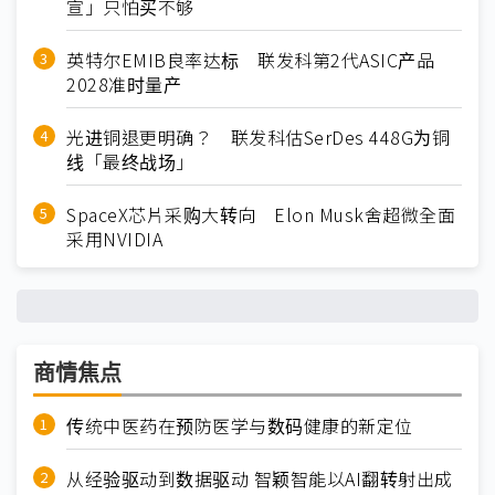
宣」只怕买不够
英特尔EMIB良率达标 联发科第2代ASIC产品
2028准时量产
光进铜退更明确？ 联发科估SerDes 448G为铜
线「最终战场」
SpaceX芯片采购大转向 Elon Musk舍超微全面
采用NVIDIA
商情焦点
传统中医药在预防医学与数码健康的新定位
从经验驱动到数据驱动 智颖智能以AI翻转射出成