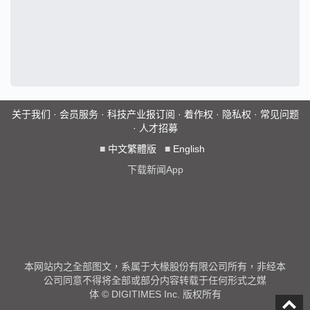
关于我们
·
会员服务
·
科技产业报订阅
·
着作权
·
隐私权
·
常见问题
·
人才招募
■
中文繁體版
■
English
下载新闻App
本网站内之全部图文，系属于大椽股份有限公司所有，非经本
公司同意不得将全部或部分内容转载于任何形式之媒
体 © DIGITIMES Inc. 版权所有