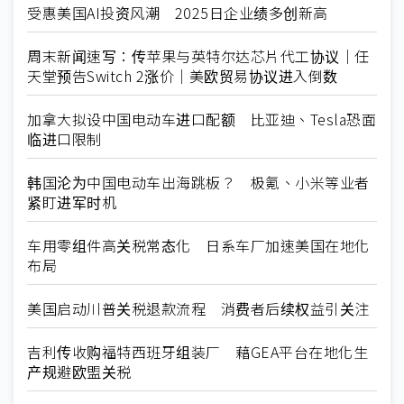
受惠美国AI投资风潮 2025日企业绩多创新高
周末新闻速写：传苹果与英特尔达芯片代工协议｜任
天堂预告Switch 2涨价｜美欧贸易协议进入倒数
加拿大拟设中国电动车进口配额 比亚迪、Tesla恐面
临进口限制
韩国沦为中国电动车出海跳板？ 极氪、小米等业者
紧盯进军时机
车用零组件高关税常态化 日系车厂加速美国在地化
布局
美国启动川普关税退款流程 消费者后续权益引关注
吉利传收购福特西班牙组装厂 藉GEA平台在地化生
产规避欧盟关税