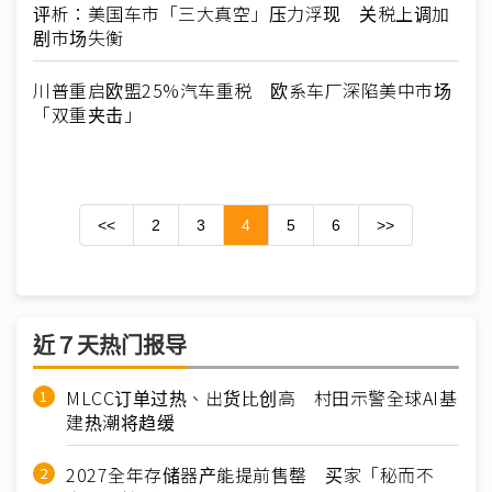
评析：美国车市「三大真空」压力浮现 关税上调加
剧市场失衡
川普重启欧盟25%汽车重税 欧系车厂深陷美中市场
「双重夹击」
<<
2
3
4
5
6
>>
近７天热门报导
MLCC订单过热、出货比创高 村田示警全球AI基
建热潮将趋缓
2027全年存储器产能提前售罄 买家「秘而不