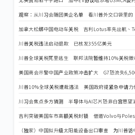
北美贸易陷十字路口 加中EV协议暗添堵USMCA谈
观察：从川习会随团美企名单 看川普外交口袋里的
加拿大松绑中国电动车关税 吉利Lotus率先出航、T
川普关税违法启动退款 已核发355亿美元
川普全球关税死里逃生 联邦法院暂维持10%关税徵
美国商会示警中国产业政策冲击扩大 G7恐流失6,5
川普10%全球关税遭裁违法 美国政府提紧急申请力
川习会焦点多方猜测 半导体与AI芯片恐非白宫愿望
吉利突破美国车市高额关税封锁 借道Volvo与Poles
（独家）中国拟升级太阳能设备出口审查 为川普访