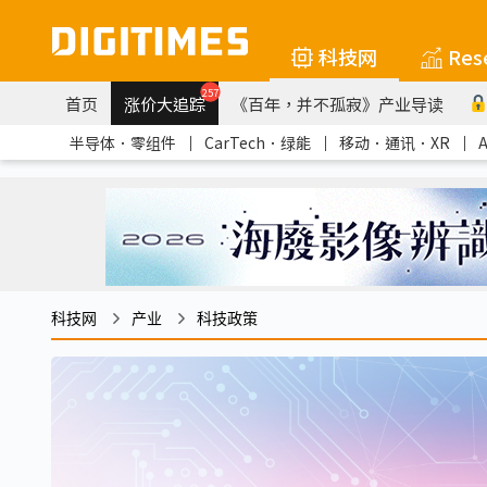
科技网
Res
257
首页
涨价大追踪
《百年，并不孤寂》产业导读
半导体．零组件
｜
CarTech．绿能
｜
移动．通讯．XR
｜
科技网
产业
科技政策