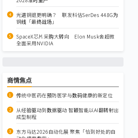
光进铜退更明确？ 联发科估SerDes 448G为
铜线「最终战场」
SpaceX芯片采购大转向 Elon Musk舍超微
全面采用NVIDIA
商情焦点
传统中医药在预防医学与数码健康的新定位
从经验驱动到数据驱动 智颖智能以AI翻转射出
成型制程
东方马达2026自动化展 聚焦「恰到好处的自