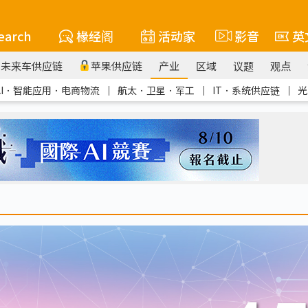
earch
椽经阁
活动家
影音
英
未来车供应链
苹果供应链
产业
区域
议题
观点
AI．智能应用．电商物流
｜
航太．卫星．军工
｜
IT．系统供应链
｜
光