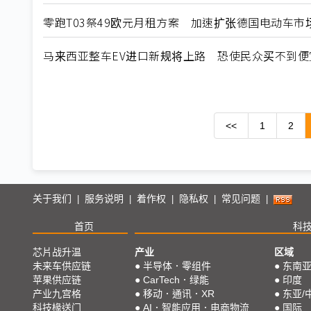
零跑T03祭49欧元月租方案 加速扩张德国电动车市
马来西亚整车EV进口新规将上路 恐使民众买不到便
<<
1
2
关于我们
服务说明
着作权
隐私权
常见问题
|
|
|
|
|
首页
科
芯片战升温
产业
区域
未来车供应链
●
半导体．零组件
●
东南
苹果供应链
●
CarTech．绿能
●
印度
产业九宫格
●
移动．通讯．XR
●
东亚/
科技椽送门
●
AI．智能应用．电商物流
●
国际