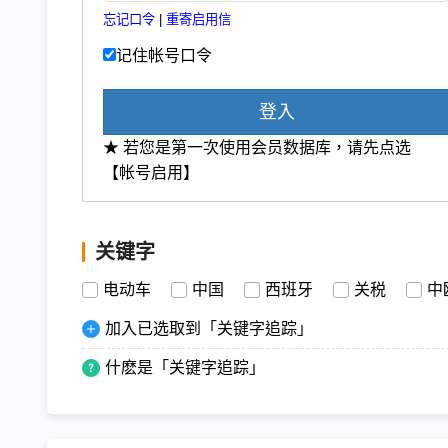
忘记口令
|
重寄启用信
记住帐号口令
登入
★ 若您是第一次使用会员数据库，请先点选
【帐号启用】
关键字
电动车
中国
西班牙
关税
中
加入已选取到「关键字追踪」
什麽是「关键字追踪」