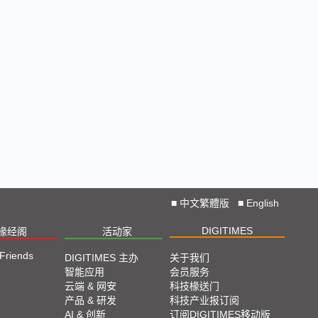
■
中文繁體版
■
English
DIGITIMES
椽经阁
活动家
 Friends
DIGITIMES 主办
关于我们
智能应用
会员服务
云端 & 网安
科技椽送门
产品 & 研发
科技产业报订阅
AI & 创新
订阅DIGITIMES移动版