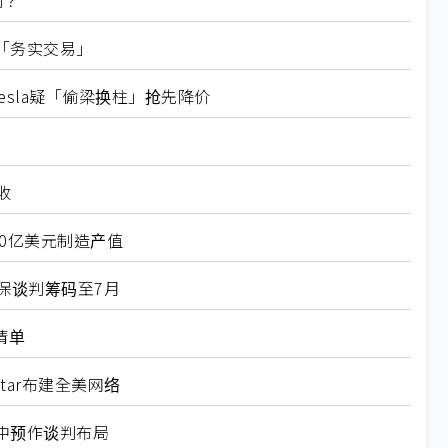
判？
「务实交易」
esla疑「偷梁换柱」抢先降价
收
00亿美元制造产值
保谈判筹码至7月
清单
tar布建全美网络
中预作谈判布局