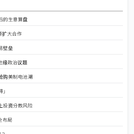
后的生意算盘
源扩大合作
易壁垒
地缘政治议题
抢购美制电池潮
碍」
土投资分散风险
全布局