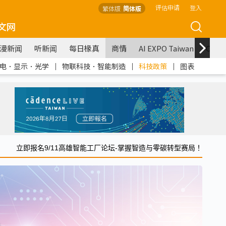
评估申请
登入
繁体版
简体版
文网
漫新闻
听新闻
每日椽真
商情
AI EXPO Taiwan
COM
电．显示．光学
｜
物联科技．智能制造
｜
科技政策
｜
图表
立即报名9/11高雄智能工厂论坛-掌握智造与零碳转型赛局！