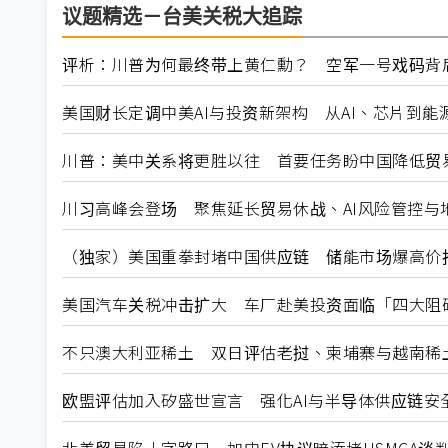
议题精选－台美关税大追踪
评析：川普为何最终带上黄仁勳？ 空军一号戏码背
美国财长定调中美AI与投资新架构 从AI、芯片到能
川普：美中关系将更胜以往 首要任务盼中国降低贸
川习高峰会登场 聚焦延长贸易休战、AI风险管控与
（独家）美国重拳封堵中国供应链 储能市场爆高价
美国汽车关税冲击扩大 车厂赴美投资面临「四大阻
不只澳大利亚稀土 双日评估老挝、柬埔寨与越南稀
欧盟评估加入矽盛世宣言 强化AI与半导体供应链安