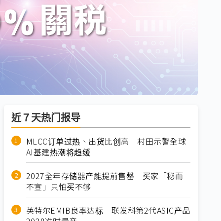
近７天热门报导
MLCC订单过热、出货比创高 村田示警全球
AI基建热潮将趋缓
2027全年存储器产能提前售罄 买家「秘而
不宣」只怕买不够
英特尔EMIB良率达标 联发科第2代ASIC产品
2028准时量产