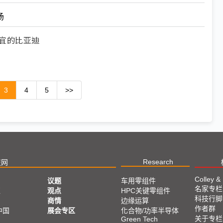
场
宜的比亚迪
3
4
5
>>
Research
技网
Colley &
议题
车用零组件
名家专栏
亚
观点
HPC关键零组件
科技行脚
商情
边缘运算
作者群
中国
展会专区
化合物/功率半导体
关于专栏
Green Tech