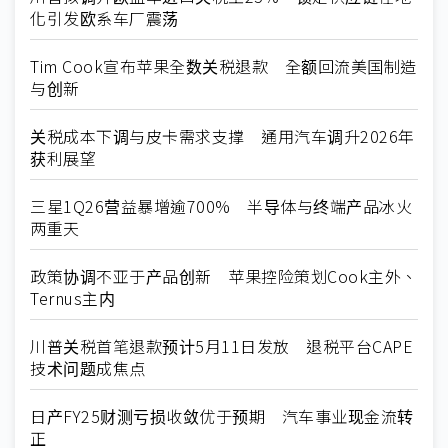
化引发欧系车厂震荡
Tim Cook宣布苹果全数关税退款 全额回流美国制造
与创新
关税成本下调与皮卡需求支撑 通用汽车调升2026年
获利展望
三星1Q26营益暴增逾700% 半导体与终端产品冰火
两重天
政策协调不亚于产品创新 苹果控险策划Cook主外、
Ternus主内
川普关税首笔退款预计5月11日发放 退税平台CAPE
技术问题成焦点
日产FY25财测亏损收敛优于预期 汽车事业现金流转
正