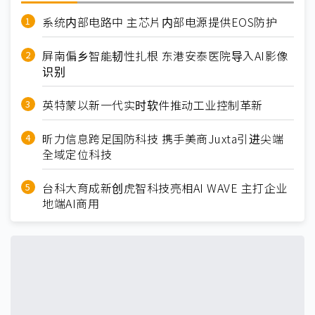
系统内部电路中 主芯片内部电源提供EOS防护
屏南偏乡智能韧性扎根 东港安泰医院导入AI影像
识别
英特蒙以新一代实时软件推动工业控制革新
昕力信息跨足国防科技 携手美商Juxta引进尖端
全域定位科技
台科大育成新创虎智科技亮相AI WAVE 主打企业
地端AI商用