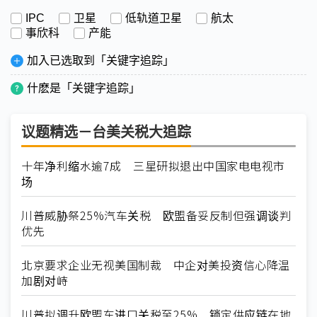
IPC
卫星
低轨道卫星
航太
事欣科
产能
加入已选取到「关键字追踪」
什麽是「关键字追踪」
议题精选－台美关税大追踪
十年净利缩水逾7成 三星研拟退出中国家电电视市
场
川普威胁祭25%汽车关税 欧盟备妥反制但强调谈判
优先
北京要求企业无视美国制裁 中企对美投资信心降温
加剧对峙
川普拟调升欧盟车进口关税至25% 锁定供应链在地