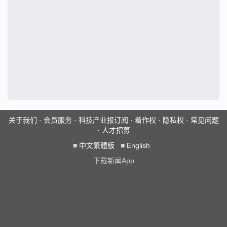
关于我们
·
会员服务
·
科技产业报订阅
·
着作权
·
隐私权
·
常见问题
·
人才招募
■
中文繁體版
■
English
下载新闻App