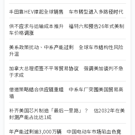
丰田靠HEV撑起全球销售 车市转型进入多路径时代
供不应求与运输成本推升 福特六和预告26年式美制
车价格调涨
美系政策扰动、中系产能过剩 全球车市结构性风险
升温
加拿大总理拒签不平等贸易协议 强调美加谈判不急
于求成
借道策略结合供应链重组 中系车厂突围美国贸易高
墙
补齐美国芯片制造「最后一里路」？ 估2032年在美
封测产能占比达1成
年产能过剩逾3,000万辆 中国电动车市场陷血色竞