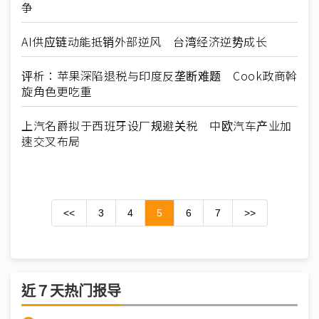
争
AI供应链动能抵销外部逆风 台湾经济逆势成长
评析：苹果深陷退税与印度反垄断难题 Cook政商斡
旋角色更吃重
上汽名爵拟于西班牙设厂规避关税 中欧汽车产业加
速交叉布局
<<
3
4
5
6
7
>>
近７天热门报导