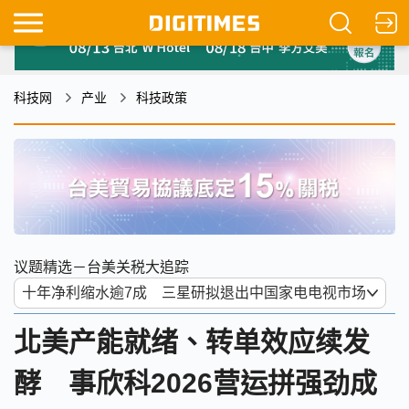
科技网
产业
科技政策
议题精选－台美关税大追踪
北美产能就绪、转单效应续发
酵 事欣科2026营运拼强劲成