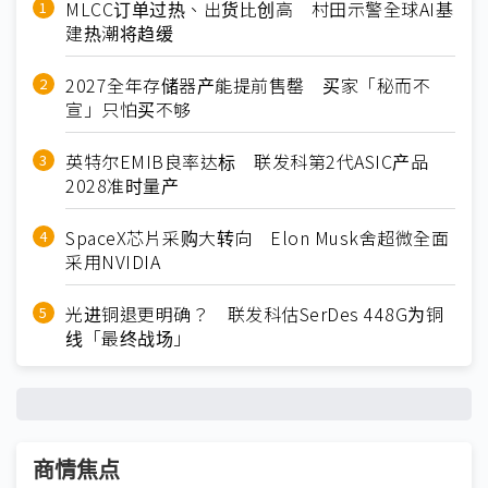
MLCC订单过热、出货比创高 村田示警全球AI基
建热潮将趋缓
2027全年存储器产能提前售罄 买家「秘而不
宣」只怕买不够
英特尔EMIB良率达标 联发科第2代ASIC产品
2028准时量产
SpaceX芯片采购大转向 Elon Musk舍超微全面
采用NVIDIA
光进铜退更明确？ 联发科估SerDes 448G为铜
线「最终战场」
商情焦点