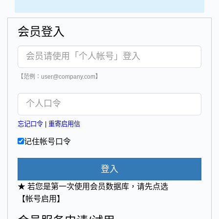
会员登入
【范例：user@company.com】
忘记口令
|
重寄启用信
记住帐号口令
登入
★ 若您是第一次使用会员数据库，请先点选
【帐号启用】