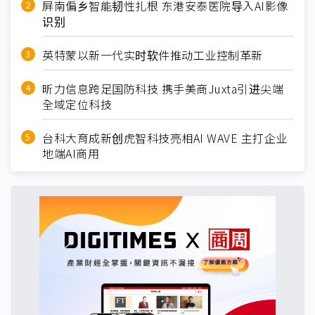
屏南偏乡智能韧性扎根 东港安泰医院导入AI影像
识别
英特蒙以新一代实时软件推动工业控制革新
昕力信息跨足国防科技 携手美商Juxta引进尖端
全域定位科技
台科大育成新创虎智科技亮相AI WAVE 主打企业
地端AI商用