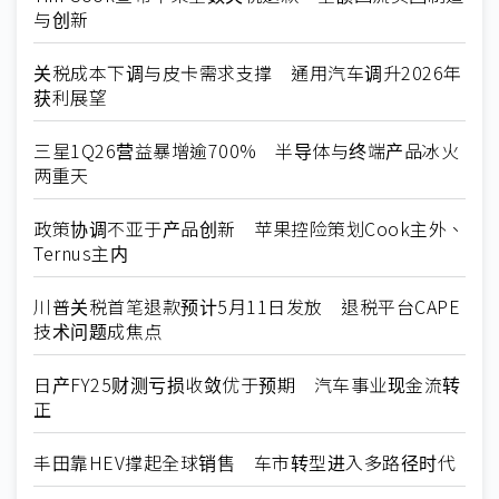
与创新
关税成本下调与皮卡需求支撑 通用汽车调升2026年
获利展望
三星1Q26营益暴增逾700% 半导体与终端产品冰火
两重天
政策协调不亚于产品创新 苹果控险策划Cook主外、
Ternus主内
川普关税首笔退款预计5月11日发放 退税平台CAPE
技术问题成焦点
日产FY25财测亏损收敛优于预期 汽车事业现金流转
正
丰田靠HEV撑起全球销售 车市转型进入多路径时代