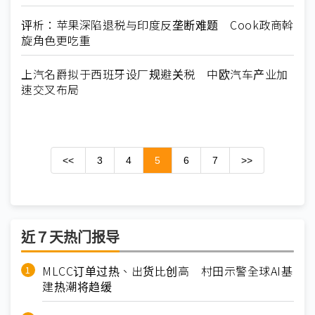
评析：苹果深陷退税与印度反垄断难题 Cook政商斡
旋角色更吃重
上汽名爵拟于西班牙设厂规避关税 中欧汽车产业加
速交叉布局
<<
3
4
5
6
7
>>
近７天热门报导
MLCC订单过热、出货比创高 村田示警全球AI基
建热潮将趋缓