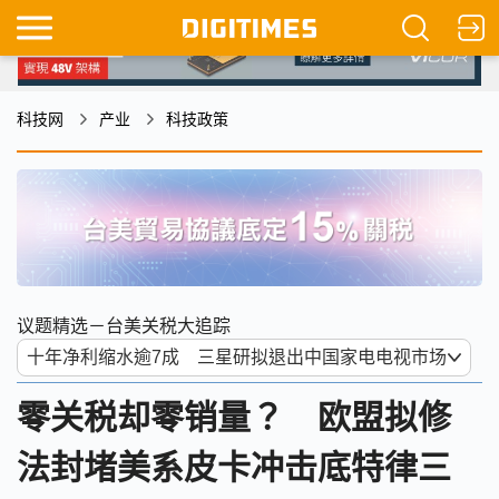
科技网
产业
科技政策
议题精选－台美关税大追踪
零关税却零销量？ 欧盟拟修
法封堵美系皮卡冲击底特律三