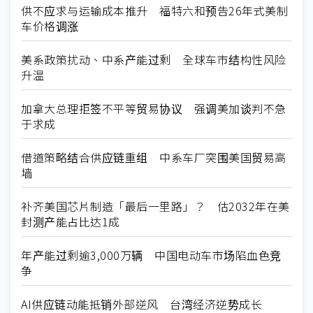
供不应求与运输成本推升 福特六和预告26年式美制
车价格调涨
美系政策扰动、中系产能过剩 全球车市结构性风险
升温
加拿大总理拒签不平等贸易协议 强调美加谈判不急
于求成
借道策略结合供应链重组 中系车厂突围美国贸易高
墙
补齐美国芯片制造「最后一里路」？ 估2032年在美
封测产能占比达1成
年产能过剩逾3,000万辆 中国电动车市场陷血色竞
争
AI供应链动能抵销外部逆风 台湾经济逆势成长