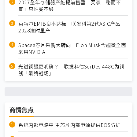
2027全年存储器产能提前售罄 买家「秘而不
宣」只怕买不够
英特尔EMIB良率达标 联发科第2代ASIC产品
2028准时量产
SpaceX芯片采购大转向 Elon Musk舍超微全面
采用NVIDIA
光进铜退更明确？ 联发科估SerDes 448G为铜
线「最终战场」
商情焦点
系统内部电路中 主芯片内部电源提供EOS防护