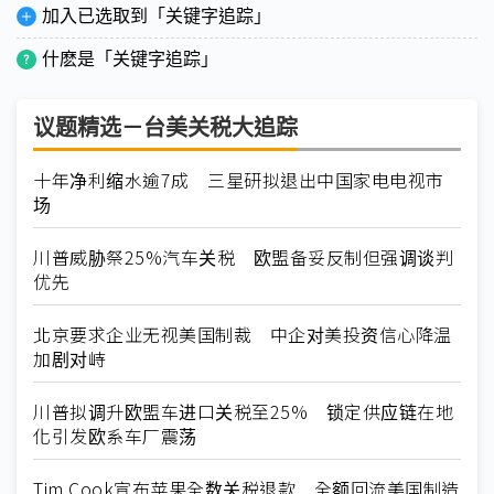
加入已选取到「关键字追踪」
什麽是「关键字追踪」
议题精选－台美关税大追踪
十年净利缩水逾7成 三星研拟退出中国家电电视市
场
川普威胁祭25%汽车关税 欧盟备妥反制但强调谈判
优先
北京要求企业无视美国制裁 中企对美投资信心降温
加剧对峙
川普拟调升欧盟车进口关税至25% 锁定供应链在地
化引发欧系车厂震荡
Tim Cook宣布苹果全数关税退款 全额回流美国制造