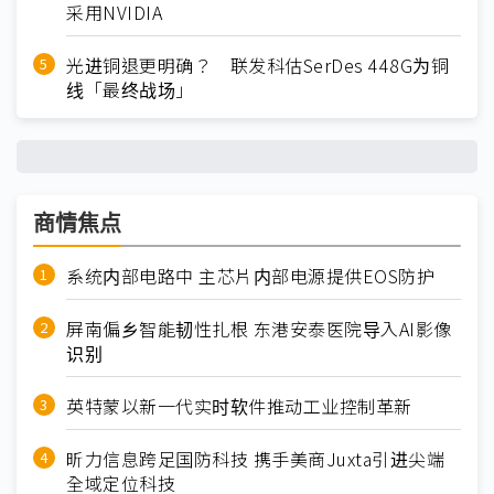
采用NVIDIA
光进铜退更明确？ 联发科估SerDes 448G为铜
线「最终战场」
商情焦点
系统内部电路中 主芯片内部电源提供EOS防护
屏南偏乡智能韧性扎根 东港安泰医院导入AI影像
识别
英特蒙以新一代实时软件推动工业控制革新
昕力信息跨足国防科技 携手美商Juxta引进尖端
全域定位科技