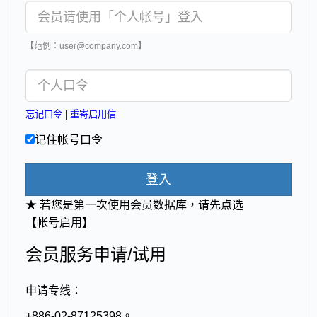
【范例：user@company.com】
忘记口令
|
重寄启用信
记住帐号口令
登入
★ 若您是第一次使用会员数据库，请先点选
【帐号启用】
会员服务申请/试用
申请专线：
+886-02-87125398。