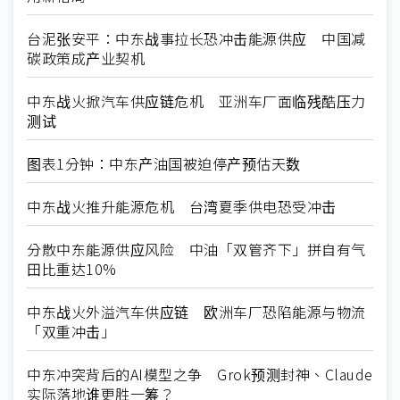
台泥张安平：中东战事拉长恐冲击能源供应 中国减
碳政策成产业契机
中东战火掀汽车供应链危机 亚洲车厂面临残酷压力
测试
图表1分钟：中东产油国被迫停产预估天数
中东战火推升能源危机 台湾夏季供电恐受冲击
分散中东能源供应风险 中油「双管齐下」拼自有气
田比重达10%
中东战火外溢汽车供应链 欧洲车厂恐陷能源与物流
「双重冲击」
中东冲突背后的AI模型之争 Grok预测封神、Claude
实际落地谁更胜一筹？