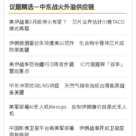
议题精选－中东战火外溢供应链
美伊战事3月底停火有望？ 芯片业界估计川普TACO
模式再现
伊朗侦测雷达失效遭美以狂炸 化合物半导体芯片成
防御关键
美伊战争恐拖缓FED降息步调 IC代理观察「双率」
营运重点
中东冲突扰动LNG供应 天然气接收站成台湾能源战
备关键
美军部署AI无人机Merops 反制伊朗廉价自杀式无人
机
中国影像卫星平台揭美军部署 伊朗战事开启卫星应
用新格局