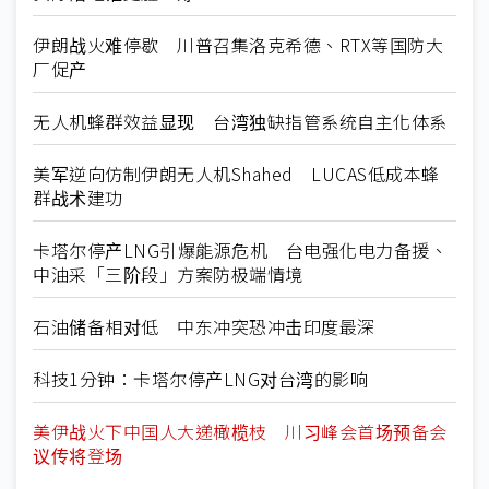
伊朗战火难停歇 川普召集洛克希德、RTX等国防大
厂促产
无人机蜂群效益显现 台湾独缺指管系统自主化体系
美军逆向仿制伊朗无人机Shahed LUCAS低成本蜂
群战术建功
卡塔尔停产LNG引爆能源危机 台电强化电力备援、
中油采「三阶段」方案防极端情境
石油储备相对低 中东冲突恐冲击印度最深
科技1分钟：卡塔尔停产LNG对台湾的影响
美伊战火下中国人大递橄榄枝 川习峰会首场预备会
议传将登场