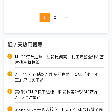
1
2
>>
近７天热门报导
MLCC订单过热、出货比创高 村田示警全球AI基
建热潮将趋缓
2027全年存储器产能提前售罄 买家「秘而不
宣」只怕买不够
英特尔EMIB良率达标 联发科第2代ASIC产品
2028准时量产
SpaceX芯片采购大转向 Elon Musk舍超微全面