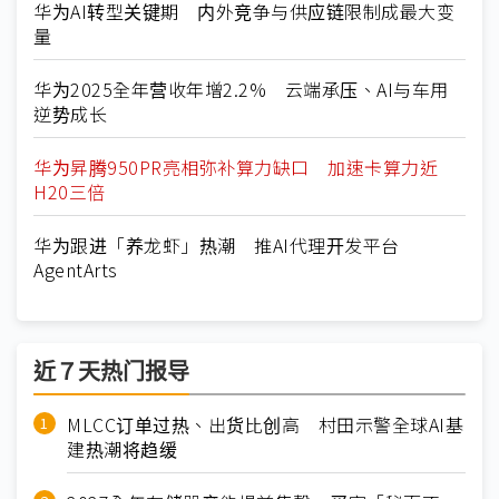
华为AI转型关键期 内外竞争与供应链限制成最大变
量
华为2025全年营收年增2.2% 云端承压、AI与车用
逆势成长
华为昇腾950PR亮相弥补算力缺口 加速卡算力近
H20三倍
华为跟进「养龙虾」热潮 推AI代理开发平台
AgentArts
近７天热门报导
MLCC订单过热、出货比创高 村田示警全球AI基
建热潮将趋缓