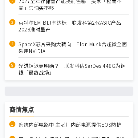
2027全年存储器产能提前售罄 买家「秘而不
宣」只怕买不够
英特尔EMIB良率达标 联发科第2代ASIC产品
2028准时量产
SpaceX芯片采购大转向 Elon Musk舍超微全面
采用NVIDIA
光进铜退更明确？ 联发科估SerDes 448G为铜
线「最终战场」
商情焦点
系统内部电路中 主芯片内部电源提供EOS防护