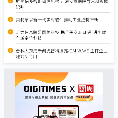
屏南偏乡智能韧性扎根 东港安泰医院导入AI影像
识别
英特蒙以新一代实时软件推动工业控制革新
昕力信息跨足国防科技 携手美商Juxta引进尖端
全域定位科技
台科大育成新创虎智科技亮相AI WAVE 主打企业
地端AI商用