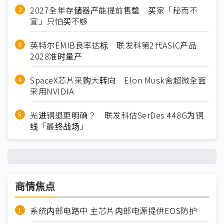
2027全年存储器产能提前售罄 买家「秘而不
宣」只怕买不够
英特尔EMIB良率达标 联发科第2代ASIC产品
2028准时量产
SpaceX芯片采购大转向 Elon Musk舍超微全面
采用NVIDIA
光进铜退更明确？ 联发科估SerDes 448G为铜
线「最终战场」
商情焦点
系统内部电路中 主芯片内部电源提供EOS防护