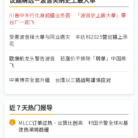
议题精选－波音笑纳史上最大单
川普中东行化身超级业务员 「波音史上最大单」带
台厂一起飞
受惠波音接大单与同业遇灾 丰达科2025营运锦上添
花
欧廉航龙头警告波音 若涨价不排除「转单」中国商
飞
中美博弈全面升级 台湾以三链战略谨慎应对
近７天热门报导
MLCC订单过热、出货比创高 村田示警全球AI基
建热潮将趋缓