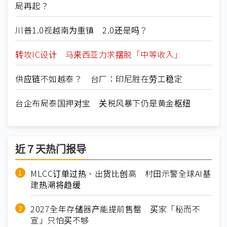
局再起？
川普1.0视越南为重镇 2.0还是吗？
转攻IC设计 马来西亚力求摆脱「中等收入」
供应链不如越泰？ 台厂：印尼胜在劳工稳定
台企布局泰国押对宝 关税风暴下仍是黄金枢纽
近７天热门报导
MLCC订单过热、出货比创高 村田示警全球AI基
建热潮将趋缓
2027全年存储器产能提前售罄 买家「秘而不
宣」只怕买不够