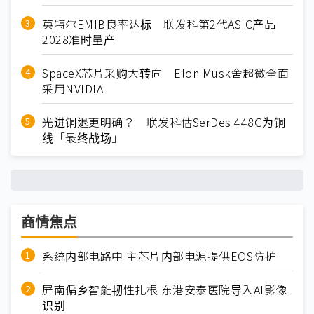
英特尔EMIB良率达标 联发科第2代ASIC产品
2028准时量产
SpaceX芯片采购大转向 Elon Musk舍超微全面
采用NVIDIA
光进铜退更明确？ 联发科估SerDes 448G为铜
线「最终战场」
商情焦点
系统内部电路中 主芯片内部电源提供EOS防护
屏南偏乡智能韧性扎根 东港安泰医院导入AI影像
识别