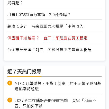
局再起？
川普1.0视越南为重镇 2.0还是吗？
转攻IC设计 马来西亚力求摆脱「中等收入」
供应链不如越泰？ 台厂：印尼胜在劳工稳定
台企布局泰国押对宝 关税风暴下仍是黄金枢纽
近７天热门报导
MLCC订单过热、出货比创高 村田示警全球AI基
建热潮将趋缓
2027全年存储器产能提前售罄 买家「秘而不
宣」只怕买不够