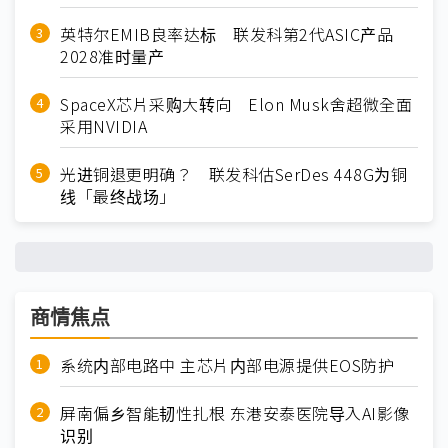
英特尔EMIB良率达标 联发科第2代ASIC产品
2028准时量产
SpaceX芯片采购大转向 Elon Musk舍超微全面
采用NVIDIA
光进铜退更明确？ 联发科估SerDes 448G为铜
线「最终战场」
商情焦点
系统内部电路中 主芯片内部电源提供EOS防护
屏南偏乡智能韧性扎根 东港安泰医院导入AI影像
识别