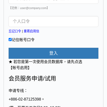
【范例：user@company.com】
忘记口令
|
重寄启用信
记住帐号口令
登入
★ 若您是第一次使用会员数据库，请先点选
【帐号启用】
会员服务申请/试用
申请专线：
+886-02-87125398。