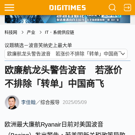
科技网
产业
IT．系统供应链
议题精选－波音笑纳史上最大单
欧廉航龙头警告波音 若涨价
不排除「转单」中国商飞
李佳翰
／
综合报导
2025/05/09
欧洲最大廉航Ryanair日前对美国波音