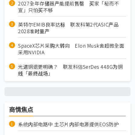
2027全年存储器产能提前售罄 买家「秘而不
宣」只怕买不够
英特尔EMIB良率达标 联发科第2代ASIC产品
2028准时量产
SpaceX芯片采购大转向 Elon Musk舍超微全面
采用NVIDIA
光进铜退更明确？ 联发科估SerDes 448G为铜
线「最终战场」
商情焦点
系统内部电路中 主芯片内部电源提供EOS防护