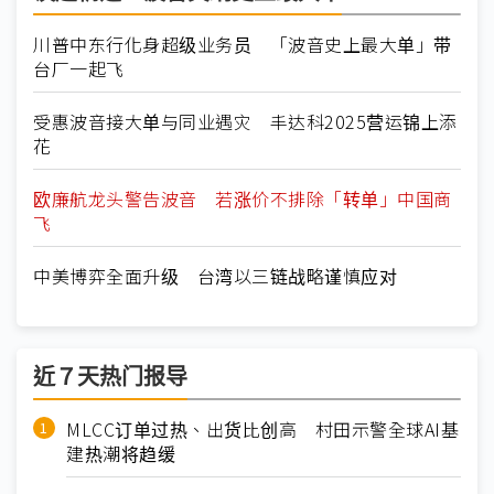
川普中东行化身超级业务员 「波音史上最大单」带
台厂一起飞
受惠波音接大单与同业遇灾 丰达科2025营运锦上添
花
欧廉航龙头警告波音 若涨价不排除「转单」中国商
飞
中美博弈全面升级 台湾以三链战略谨慎应对
近７天热门报导
MLCC订单过热、出货比创高 村田示警全球AI基
建热潮将趋缓